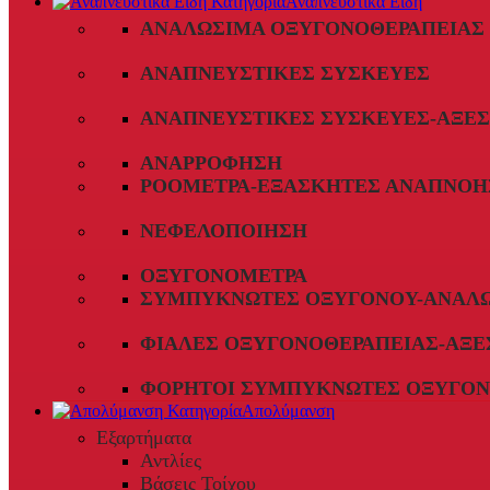
Αναπνευστικά Είδη
ΑΝΑΛΏΣΙΜΑ ΟΞΥΓΟΝΟΘΕΡΑΠΕΊΑΣ
ΑΝΑΠΝΕΥΣΤΙΚΈΣ ΣΥΣΚΕΥΈΣ
ΑΝΑΠΝΕΥΣΤΙΚΈΣ ΣΥΣΚΕΥΈΣ-ΑΞΕ
ΑΝΑΡΡΌΦΗΣΗ
ΡΟΌΜΕΤΡΑ-ΕΞΑΣΚΗΤΈΣ ΑΝΑΠΝΟΉ
ΝΕΦΕΛΟΠΟΊΗΣΗ
ΟΞΥΓΟΝΌΜΕΤΡΑ
ΣΥΜΠΥΚΝΩΤΈΣ ΟΞΥΓΌΝΟΥ-ΑΝΑΛ
ΦΙΆΛΕΣ ΟΞΥΓΟΝΟΘΕΡΑΠΕΊΑΣ-ΑΞΕ
ΦΟΡΗΤΟΊ ΣΥΜΠΥΚΝΩΤΈΣ ΟΞΥΓΌΝ
Απολύμανση
Εξαρτήματα
Αντλίες
Βάσεις Τοίχου