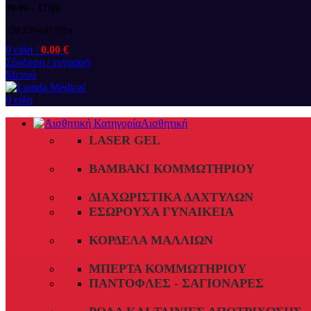
09:00 - 17:00
+30 2394 071684
0
είδη
/
0.00
€
Σύνδεση / εγγραφή
Μενού
0
είδη
Αισθητική
LASER GEL
ΒΑΜΒΆΚΙ ΚΟΜΜΩΤΗΡΊΟΥ
ΔΙΑΧΩΡΙΣΤΙΚΆ ΔΑΧΤΎΛΩΝ
ΕΣΏΡΟΥΧΑ ΓΥΝΑΙΚΕΊΑ
ΚΟΡΔΈΛΑ ΜΑΛΛΙΏΝ
ΜΠΈΡΤΑ ΚΟΜΜΩΤΗΡΊΟΥ
ΠΑΝΤΌΦΛΕΣ - ΣΑΓΙΟΝΆΡΕΣ