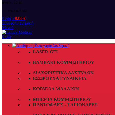
09:00 - 17:00
+30 2394 071684
0
είδη
/
0.00
€
Σύνδεση / εγγραφή
Μενού
0
είδη
Αισθητική
LASER GEL
ΒΑΜΒΆΚΙ ΚΟΜΜΩΤΗΡΊΟΥ
ΔΙΑΧΩΡΙΣΤΙΚΆ ΔΑΧΤΎΛΩΝ
ΕΣΏΡΟΥΧΑ ΓΥΝΑΙΚΕΊΑ
ΚΟΡΔΈΛΑ ΜΑΛΛΙΏΝ
ΜΠΈΡΤΑ ΚΟΜΜΩΤΗΡΊΟΥ
ΠΑΝΤΌΦΛΕΣ - ΣΑΓΙΟΝΆΡΕΣ