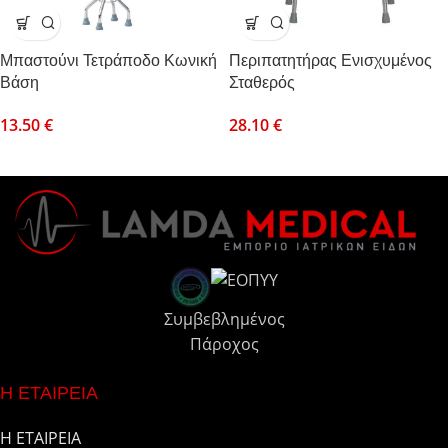
Μπαστούνι Τετράποδο Κωνική
Περιπατητήρας Ενισχυμένος
Βάση
Σταθερός
13.50
€
28.10
€
Συμβεβλημένος
Πάροχος
Η ΕΤΑΙΡΕΙΑ
Η ΕΤΑΙΡΕΙΑ