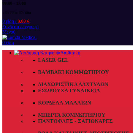
09:00 - 17:00
+30 2394 071684
0
είδη
/
0.00
€
Σύνδεση / εγγραφή
Μενού
0
είδη
Αισθητική
LASER GEL
ΒΑΜΒΆΚΙ ΚΟΜΜΩΤΗΡΊΟΥ
ΔΙΑΧΩΡΙΣΤΙΚΆ ΔΑΧΤΎΛΩΝ
ΕΣΏΡΟΥΧΑ ΓΥΝΑΙΚΕΊΑ
ΚΟΡΔΈΛΑ ΜΑΛΛΙΏΝ
ΜΠΈΡΤΑ ΚΟΜΜΩΤΗΡΊΟΥ
ΠΑΝΤΌΦΛΕΣ - ΣΑΓΙΟΝΆΡΕΣ