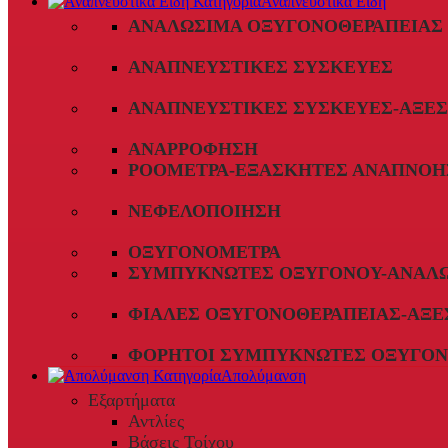
Αναπνευστικά Είδη
ΑΝΑΛΏΣΙΜΑ ΟΞΥΓΟΝΟΘΕΡΑΠΕΊΑΣ
ΑΝΑΠΝΕΥΣΤΙΚΈΣ ΣΥΣΚΕΥΈΣ
ΑΝΑΠΝΕΥΣΤΙΚΈΣ ΣΥΣΚΕΥΈΣ-ΑΞΕ
ΑΝΑΡΡΌΦΗΣΗ
ΡΟΌΜΕΤΡΑ-ΕΞΑΣΚΗΤΈΣ ΑΝΑΠΝΟΉ
ΝΕΦΕΛΟΠΟΊΗΣΗ
ΟΞΥΓΟΝΌΜΕΤΡΑ
ΣΥΜΠΥΚΝΩΤΈΣ ΟΞΥΓΌΝΟΥ-ΑΝΑΛ
ΦΙΆΛΕΣ ΟΞΥΓΟΝΟΘΕΡΑΠΕΊΑΣ-ΑΞΕ
ΦΟΡΗΤΟΊ ΣΥΜΠΥΚΝΩΤΈΣ ΟΞΥΓΌΝ
Απολύμανση
Εξαρτήματα
Αντλίες
Βάσεις Τοίχου