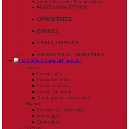
Σειρά One Size - Neopair Prim
ΜΑΞΙΛΆΡΙΑ ΎΠΝΟΥ
ΟΡΘΟΣΤΆΤΕΣ
ΡΆΜΠΕΣ
ΣΆΚΟΙ ΓΕΡΑΝΟΎ
ΤΡΑΠΕΖΆΚΙΑ - ΚΟΜΟΔΊΝΑ
Προστασία
Γάντια
Γάντια latex
Γάντια βινυλίου
Γάντια Διαφανή
Γάντια Νιτρίλιου
Χειρουργικά Γάντια latex
Ένδυση
Εξεταστικές Μπλούζες
Ποδονάρια
Σκουφάκια
Μάσκες