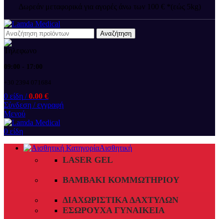
Δωρεάν μεταφορικά για αγορές άνω των 100 € *(εώς 5kg)
Αναζήτηση
09:00 - 17:00
+30 2394 071684
0
είδη
/
0.00
€
Σύνδεση / εγγραφή
Μενού
0
είδη
Αισθητική
LASER GEL
ΒΑΜΒΆΚΙ ΚΟΜΜΩΤΗΡΊΟΥ
ΔΙΑΧΩΡΙΣΤΙΚΆ ΔΑΧΤΎΛΩΝ
ΕΣΏΡΟΥΧΑ ΓΥΝΑΙΚΕΊΑ