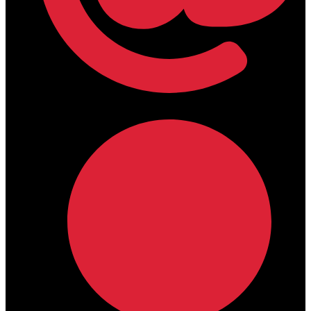
lamdamedical@outlook.com