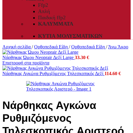
Ffp2
Απλή
Παιδική ffp2
ΚΑΛΎΜΜΑΤΑ
ΚΥΤΊΑ ΜΟΛΥΣΜΑΤΙΚΏΝ
Αρχική σελίδα
/
Ορθοπεδικά Είδη
/
Ορθοπεδικά Είδη
/
Άνω Άκρο
Νάρθηκας Ώμου Neoprair Δεξί Large
33.30
€
Επιστροφή στα προϊόντα
Νάρθηκας Αγκώνα Ρυθμιζόμενος Τηλεσκοπικός Δεξί
114.60
€
Νάρθηκας Αγκώνα
Ρυθμιζόμενος
Τηλεσκοπικός Αριστερό