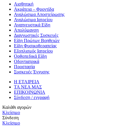
Αισθητική
Ακράτεια – Φροντίδα
Αναλώσιμα Αποστείρωσης
Αναλώσιμα Ιατρείου
Αναπνευστικά Είδη
Απολύμανση
Διαγνωστικές Συσκευές
Είδη Πρώτων Βοηθειών
Είδη Φυσικοθεραπείας
Εξοπλισμός Ιατρείου
Ορθοπεδικά Είδη
Οδοντιατρικά
Προστασία
Συσκευές Έγχυσης
Η ΕΤΑΙΡΕΙΑ
ΤΑ ΝΕΑ ΜΑΣ
ΕΠΙΚΟΙΝΩΝΙΑ
Σύνδεση / εγγραφή
Καλάθι αγορών
Κλείσιμο
Σύνδεση
Κλείσιμο