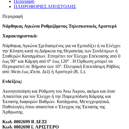
Περιγραφή
ΠΛΗΡΟΦΟΡΙΕΣ ΑΠΟΣΤΟΛΗΣ
Περιγραφή
Νάρθηκας Αγκώνα Ρυθμιζόμενος Τηλεσκοπικός Αριστερό
Χαρακτηριστικά:
Νάρθηκας Αγκώνα Σχεδιασμένος για να Εμποδίζει ή να Ελέγχει
την Κίνηση κατά τη Διάρκεια της Θεραπείας των Συνδέσμων ή
Σταθερών Καταγμάτων. Επιτρέπει τον Έλεγχο Επέκτασης από 0
έως 90° και Κάμψη από 0° έως 120° . Η Όρθωση μπορεί να
Περιοριστεί σε Βήματα των 10°. Πλευρική Επεκτάσιμη Ράβδος
από 36cm έως 45cm. Δεξί ή Αριστερό (R, L).
Ενδείξεις:
Ακινητοποίηση και Ρύθμιση του Άνω Άκρου, ακόμα και όταν
Απαιτείται για τον Έλεγχο ή την Παρεμπόδιση Κάμψης και
Έκτασης διαφορών Βαθμών. Κατάγματα, Μετεγχειρητικά,
Παθολογίες όπου απαιτείται ο Έλεγχος της Έκτασης της
Άρθρωσης.
Κωδ. 0802699 R ΔΕΞΙ
Κωδ. 0802698 L ΑΡΙΣΤΕΡΟ