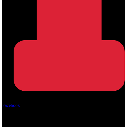
Αρ. ΓΕΜΗ: 162670506000
Facebook