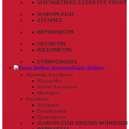
ΔΙΑΓΝΩΣΤΙΚΈΣ ΣΥΣΚΕΥΈΣ ΎΠΝΟΥ
ΔΙΆΦΟΡΑ ΕΊΔΗ
ΖΥΓΑΡΙΈΣ
ΘΕΡΜΌΜΕΤΡΑ
ΟΞΎΜΕΤΡΑ
ΠΙΕΣΌΜΕΤΡΑ
ΣΤΗΘΟΣΚΌΠΙΑ
Πρώτες Βοήθειες
Αξεσουάρ Απινιδωτών
Ηλεκτρόδια
Κουτιά Απινιδωτών
Μπαταρίες
Απινιδωτές
Αυτόματοι
Εκπαιδευτικοί
Ημιαυτόματοι
ΔΙΆΦΟΡΑ ΕΊΔΗ ΠΡΏΤΩΝ ΒΟΗΘΕΙΏΝ