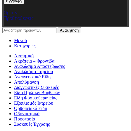
Όροι &
Προϋποθέσεις
Αναζήτηση
Μενού
Κατηγορίες
Αισθητική
Ακράτεια – Φροντίδα
Αναλώσιμα Αποστείρωσης
Αναλώσιμα Ιατρείου
Αναπνευστικά Είδη
Απολύμανση
Διαγνωστικές Συσκευές
Είδη Πρώτων Βοηθειών
Είδη Φυσικοθεραπείας
Εξοπλισμός Ιατρείου
Ορθοπεδικά Είδη
Οδοντιατρικά
Προστασία
Συσκευές Έγχυσης