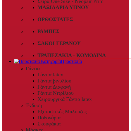
Σειρά One Size - Neopair Prim
ΜΑΞΙΛΆΡΙΑ ΎΠΝΟΥ
ΟΡΘΟΣΤΆΤΕΣ
ΡΆΜΠΕΣ
ΣΆΚΟΙ ΓΕΡΑΝΟΎ
ΤΡΑΠΕΖΆΚΙΑ - ΚΟΜΟΔΊΝΑ
Προστασία
Γάντια
Γάντια latex
Γάντια βινυλίου
Γάντια Διαφανή
Γάντια Νιτρίλιου
Χειρουργικά Γάντια latex
Ένδυση
Εξεταστικές Μπλούζες
Ποδονάρια
Σκουφάκια
Μάσκες