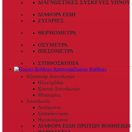
ΔΙΑΓΝΩΣΤΙΚΈΣ ΣΥΣΚΕΥΈΣ ΎΠΝΟΥ
ΔΙΆΦΟΡΑ ΕΊΔΗ
ΖΥΓΑΡΙΈΣ
ΘΕΡΜΌΜΕΤΡΑ
ΟΞΎΜΕΤΡΑ
ΠΙΕΣΌΜΕΤΡΑ
ΣΤΗΘΟΣΚΌΠΙΑ
Πρώτες Βοήθειες
Αξεσουάρ Απινιδωτών
Ηλεκτρόδια
Κουτιά Απινιδωτών
Μπαταρίες
Απινιδωτές
Αυτόματοι
Εκπαιδευτικοί
Ημιαυτόματοι
ΔΙΆΦΟΡΑ ΕΊΔΗ ΠΡΏΤΩΝ ΒΟΗΘΕΙΏΝ