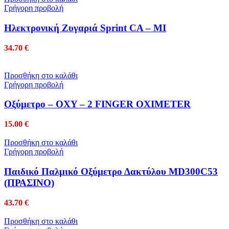
Γρήγορη προβολή
Ηλεκτρονική Ζυγαριά Sprint CA – MI
34.70
€
Προσθήκη στο καλάθι
Γρήγορη προβολή
Οξύμετρο – OXY – 2 FINGER OXIMETER
15.00
€
Προσθήκη στο καλάθι
Γρήγορη προβολή
Παιδικό Παλμικό Οξύμετρο Δακτύλου MD300C53
(ΠΡΑΣΙΝΟ)
43.70
€
Προσθήκη στο καλάθι