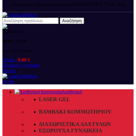
Δωρεάν μεταφορικά για αγορές άνω των 100 € *(εώς 5kg)
Αναζήτηση
09:00 - 17:00
+30 2394 071684
0
είδη
/
0.00
€
Σύνδεση / εγγραφή
Μενού
0
είδη
Αισθητική
LASER GEL
ΒΑΜΒΆΚΙ ΚΟΜΜΩΤΗΡΊΟΥ
ΔΙΑΧΩΡΙΣΤΙΚΆ ΔΑΧΤΎΛΩΝ
ΕΣΏΡΟΥΧΑ ΓΥΝΑΙΚΕΊΑ