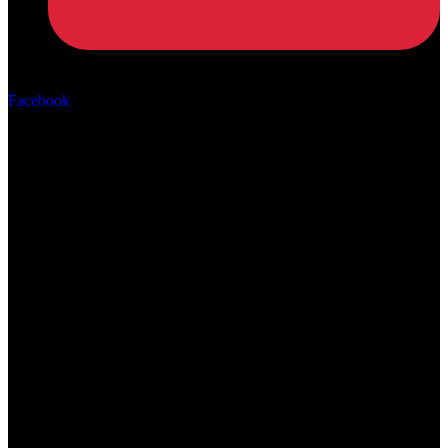
Αρ. ΓΕΜΗ: 162670506000
Facebook