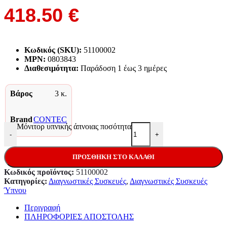
418.50
€
Κωδικός (SKU):
51100002
MPN:
0803843
Διαθεσιμότητα:
Παράδoση 1 έως 3 ημέρες
Βάρος
3 κ.
Brand
CONTEC
Μόνιτορ υπνικής άπνοιας ποσότητα
-
+
ΠΡΟΣΘΉΚΗ ΣΤΟ ΚΑΛΆΘΙ
Κωδικός προϊόντος:
51100002
Κατηγορίες:
Διαγνωστικές Συσκευές
,
Διαγνωστικές Συσκευές
Ύπνου
Περιγραφή
ΠΛΗΡΟΦΟΡΙΕΣ ΑΠΟΣΤΟΛΗΣ