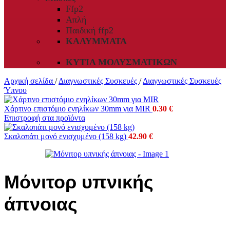
Ffp2
Απλή
Παιδική ffp2
ΚΑΛΎΜΜΑΤΑ
ΚΥΤΊΑ ΜΟΛΥΣΜΑΤΙΚΏΝ
Αρχική σελίδα
/
Διαγνωστικές Συσκευές
/
Διαγνωστικές Συσκευές
Ύπνου
Χάρτινο επιστόμιο ενηλίκων 30mm για MIR
0.30
€
Επιστροφή στα προϊόντα
Σκαλοπάτι μονό ενισχυμένο (158 kg)
42.90
€
Μόνιτορ υπνικής
άπνοιας