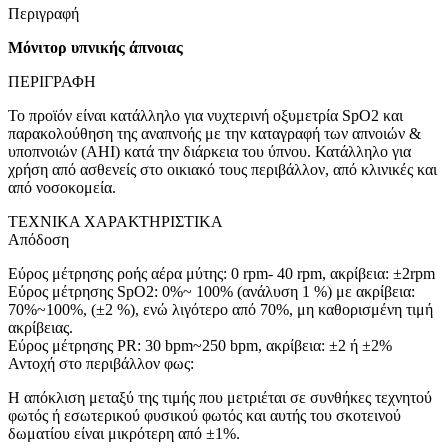
Περιγραφή
Μόνιτορ υπνικής άπνοιας
ΠΕΡΙΓΡΑΦΗ
Το προϊόν είναι κατάλληλο για νυχτερινή οξυμετρία SpO2 και
παρακολούθηση της αναπνοής με την καταγραφή των απνοιών &
υποπνοιών (ΑΗΙ) κατά την διάρκεια του ύπνου. Κατάλληλο για
χρήση από ασθενείς στο οικιακό τους περιβάλλον, από κλινικές και
από νοσοκομεία.
ΤΕΧΝΙΚΑ ΧΑΡΑΚΤΗΡΙΣΤΙΚΑ
Απόδοση
Εύρος μέτρησης ροής αέρα μύτης: 0 rpm- 40 rpm, ακρίβεια: ±2rpm
Εύρος μέτρησης SpO2: 0%~ 100% (ανάλυση 1 %) με ακρίβεια:
70%~100%, (±2 %), ενώ λιγότερο από 70%, μη καθορισμένη τιμή
ακρίβειας.
Εύρος μέτρησης PR: 30 bpm~250 bpm, ακρίβεια: ±2 ή ±2%
Αντοχή στο περιβάλλον φως:
Η απόκλιση μεταξύ της τιμής που μετριέται σε συνθήκες τεχνητού
φωτός ή εσωτερικού φυσικού φωτός και αυτής του σκοτεινού
δωματίου είναι μικρότερη από ±1%.