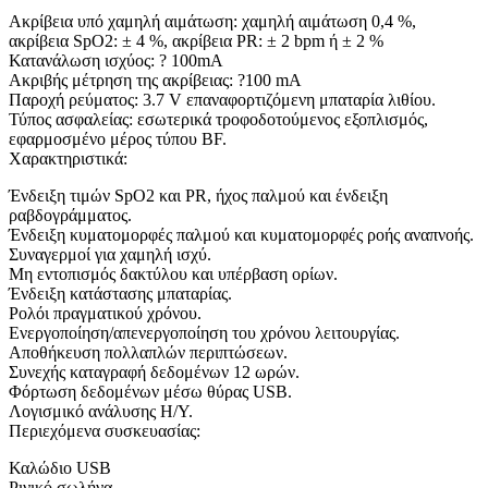
Ακρίβεια υπό χαμηλή αιμάτωση: χαμηλή αιμάτωση 0,4 %,
ακρίβεια SpO2: ± 4 %, ακρίβεια PR: ± 2 bpm ή ± 2 %
Κατανάλωση ισχύος: ? 100mA
Ακριβής μέτρηση της ακρίβειας: ?100 mA
Παροχή ρεύματος: 3.7 V επαναφορτιζόμενη μπαταρία λιθίου.
Τύπος ασφαλείας: εσωτερικά τροφοδοτούμενος εξοπλισμός,
εφαρμοσμένο μέρος τύπου BF.
Χαρακτηριστικά:
Ένδειξη τιμών SpO2 και PR, ήχος παλμού και ένδειξη
ραβδογράμματος.
Ένδειξη κυματομορφές παλμού και κυματομορφές ροής αναπνοής.
Συναγερμοί για χαμηλή ισχύ.
Μη εντοπισμός δακτύλου και υπέρβαση ορίων.
Ένδειξη κατάστασης μπαταρίας.
Ρολόι πραγματικού χρόνου.
Ενεργοποίηση/απενεργοποίηση του χρόνου λειτουργίας.
Αποθήκευση πολλαπλών περιπτώσεων.
Συνεχής καταγραφή δεδομένων 12 ωρών.
Φόρτωση δεδομένων μέσω θύρας USB.
Λογισμικό ανάλυσης Η/Υ.
Περιεχόμενα συσκευασίας:
Καλώδιο USB
Ρινικό σωλήνα