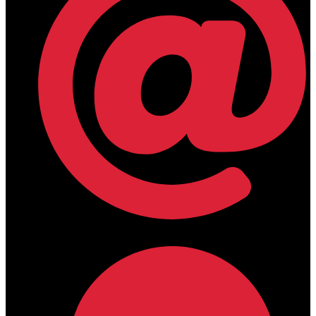
lamdamedical@outlook.com