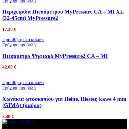
Γρήγορη προβολή
Περιχειρίδα Πιεσόμετρου MyPressure CA – MI XL
(32-45cm) MyPressure2
17.30
€
Προσθήκη στο καλάθι
Γρήγορη προβολή
Πιεσόμετρο Ψηφιακό MyPressure2 CA – MI
42.00
€
Προσθήκη στο καλάθι
Γρήγορη προβολή
Χωνάκια ωτοσκοπίου για Heine, Riester, kawe 4 mm
(GIMA) (μαύρα)
8.40
€