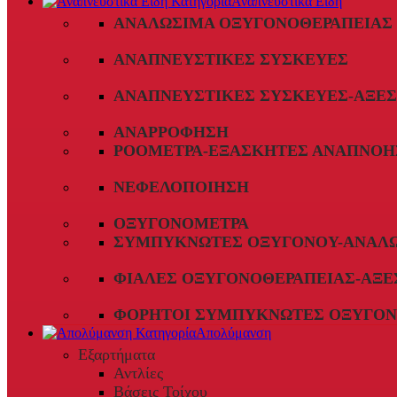
Αναπνευστικά Είδη
ΑΝΑΛΏΣΙΜΑ ΟΞΥΓΟΝΟΘΕΡΑΠΕΊΑΣ
ΑΝΑΠΝΕΥΣΤΙΚΈΣ ΣΥΣΚΕΥΈΣ
ΑΝΑΠΝΕΥΣΤΙΚΈΣ ΣΥΣΚΕΥΈΣ-ΑΞΕ
ΑΝΑΡΡΌΦΗΣΗ
ΡΟΌΜΕΤΡΑ-ΕΞΑΣΚΗΤΈΣ ΑΝΑΠΝΟΉ
ΝΕΦΕΛΟΠΟΊΗΣΗ
ΟΞΥΓΟΝΌΜΕΤΡΑ
ΣΥΜΠΥΚΝΩΤΈΣ ΟΞΥΓΌΝΟΥ-ΑΝΑΛ
ΦΙΆΛΕΣ ΟΞΥΓΟΝΟΘΕΡΑΠΕΊΑΣ-ΑΞΕ
ΦΟΡΗΤΟΊ ΣΥΜΠΥΚΝΩΤΈΣ ΟΞΥΓΌΝ
Απολύμανση
Εξαρτήματα
Αντλίες
Βάσεις Τοίχου