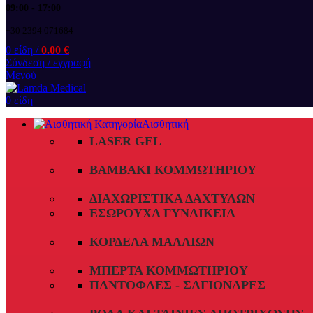
09:00 - 17:00
+30 2394 071684
0
είδη
/
0.00
€
Σύνδεση / εγγραφή
Μενού
0
είδη
Αισθητική
LASER GEL
ΒΑΜΒΆΚΙ ΚΟΜΜΩΤΗΡΊΟΥ
ΔΙΑΧΩΡΙΣΤΙΚΆ ΔΑΧΤΎΛΩΝ
ΕΣΏΡΟΥΧΑ ΓΥΝΑΙΚΕΊΑ
ΚΟΡΔΈΛΑ ΜΑΛΛΙΏΝ
ΜΠΈΡΤΑ ΚΟΜΜΩΤΗΡΊΟΥ
ΠΑΝΤΌΦΛΕΣ - ΣΑΓΙΟΝΆΡΕΣ