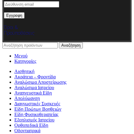
Όροι &
Προϋποθέσεις
Αναζήτηση
Μενού
Κατηγορίες
Αισθητική
Ακράτεια – Φροντίδα
Αναλώσιμα Αποστείρωσης
Αναλώσιμα Ιατρείου
Αναπνευστικά Είδη
Απολύμανση
Διαγνωστικές Συσκευές
Είδη Πρώτων Βοηθειών
Είδη Φυσικοθεραπείας
Εξοπλισμός Ιατρείου
Ορθοπεδικά Είδη
Οδοντιατρικά