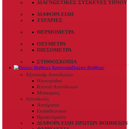
ΔΙΑΓΝΩΣΤΙΚΈΣ ΣΥΣΚΕΥΈΣ ΎΠΝΟΥ
ΔΙΆΦΟΡΑ ΕΊΔΗ
ΖΥΓΑΡΙΈΣ
ΘΕΡΜΌΜΕΤΡΑ
ΟΞΎΜΕΤΡΑ
ΠΙΕΣΌΜΕΤΡΑ
ΣΤΗΘΟΣΚΌΠΙΑ
Πρώτες Βοήθειες
Αξεσουάρ Απινιδωτών
Ηλεκτρόδια
Κουτιά Απινιδωτών
Μπαταρίες
Απινιδωτές
Αυτόματοι
Εκπαιδευτικοί
Ημιαυτόματοι
ΔΙΆΦΟΡΑ ΕΊΔΗ ΠΡΏΤΩΝ ΒΟΗΘΕΙΏΝ