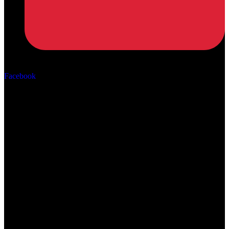
Αρ. ΓΕΜΗ: 162670506000
Facebook