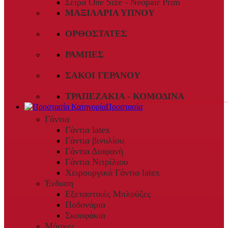
Σειρά One Size - Neopair Prim
ΜΑΞΙΛΆΡΙΑ ΎΠΝΟΥ
ΟΡΘΟΣΤΆΤΕΣ
ΡΆΜΠΕΣ
ΣΆΚΟΙ ΓΕΡΑΝΟΎ
ΤΡΑΠΕΖΆΚΙΑ - ΚΟΜΟΔΊΝΑ
Προστασία
Γάντια
Γάντια latex
Γάντια βινυλίου
Γάντια Διαφανή
Γάντια Νιτρίλιου
Χειρουργικά Γάντια latex
Ένδυση
Εξεταστικές Μπλούζες
Ποδονάρια
Σκουφάκια
Μάσκες