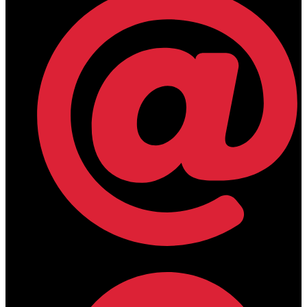
lamdamedical@outlook.com