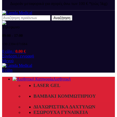
Δωρεάν μεταφορικά για αγορές άνω των 100 € *(εώς 5kg)
Αναζήτηση
09:00 - 17:00
+30 2394 071684
0
είδη
/
0.00
€
Σύνδεση / εγγραφή
Μενού
0
είδη
Αισθητική
LASER GEL
ΒΑΜΒΆΚΙ ΚΟΜΜΩΤΗΡΊΟΥ
ΔΙΑΧΩΡΙΣΤΙΚΆ ΔΑΧΤΎΛΩΝ
ΕΣΏΡΟΥΧΑ ΓΥΝΑΙΚΕΊΑ