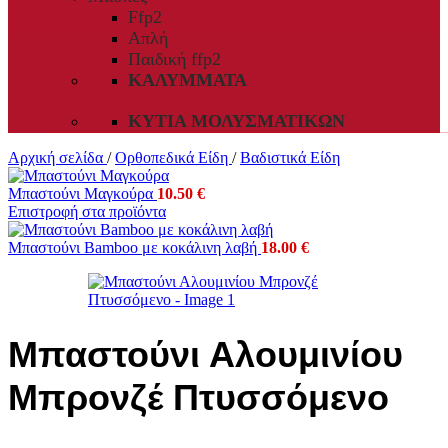
Ffp2
Απλή
Παιδική ffp2
ΚΑΛΎΜΜΑΤΑ
ΚΥΤΊΑ ΜΟΛΥΣΜΑΤΙΚΏΝ
Αρχική σελίδα
/
Ορθοπεδικά Είδη
/
Βαδιστικά Είδη
Μπαστούνι Μαγκούρα
10.50
€
Επιστροφή στα προϊόντα
Μπαστούνι Bamboo με κοκάλινη λαβή
18.00
€
Μπαστούνι Αλουμινίου
Μπρονζέ Πτυσσόμενο