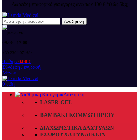
Δωρεάν μεταφορικά για αγορές άνω των 100 € *(εώς 5kg)
Αναζήτηση
09:00 - 17:00
+30 2394 071684
0
είδη
/
0.00
€
Σύνδεση / εγγραφή
Μενού
0
είδη
Αισθητική
LASER GEL
ΒΑΜΒΆΚΙ ΚΟΜΜΩΤΗΡΊΟΥ
ΔΙΑΧΩΡΙΣΤΙΚΆ ΔΑΧΤΎΛΩΝ
ΕΣΏΡΟΥΧΑ ΓΥΝΑΙΚΕΊΑ