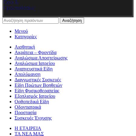
Όροι &
Προϋποθέσεις
Αναζήτηση
Μενού
Κατηγορίες
Αισθητική
Ακράτεια – Φροντίδα
Αναλώσιμα Αποστείρωσης
Αναλώσιμα Ιατρείου
Αναπνευστικά Είδη
Απολύμανση
Διαγνωστικές Συσκευές
Είδη Πρώτων Βοηθειών
Είδη Φυσικοθεραπείας
Εξοπλισμός Ιατρείου
Ορθοπεδικά Είδη
Οδοντιατρικά
Προστασία
Συσκευές Έγχυσης
Η ΕΤΑΙΡΕΙΑ
ΤΑ ΝΕΑ ΜΑΣ