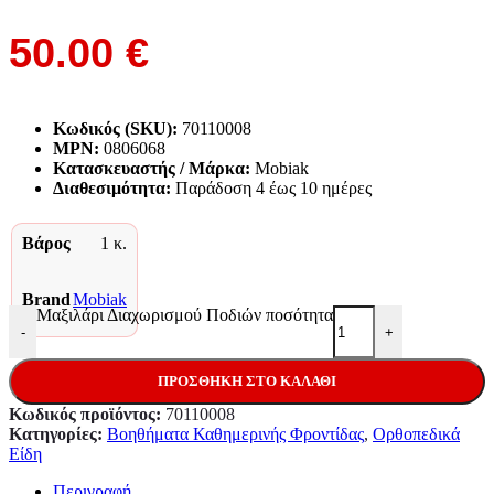
50.00
€
Κωδικός (SKU):
70110008
MPN:
0806068
Κατασκευαστής / Μάρκα:
Mobiak
Διαθεσιμότητα:
Παράδoση 4 έως 10 ημέρες
Βάρος
1 κ.
Brand
Mobiak
Μαξιλάρι Διαχωρισμού Ποδιών ποσότητα
-
+
ΠΡΟΣΘΉΚΗ ΣΤΟ ΚΑΛΆΘΙ
Κωδικός προϊόντος:
70110008
Κατηγορίες:
Βοηθήματα Καθημερινής Φροντίδας
,
Ορθοπεδικά
Είδη
Περιγραφή