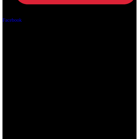
Αρ. ΓΕΜΗ: 162670506000
Facebook