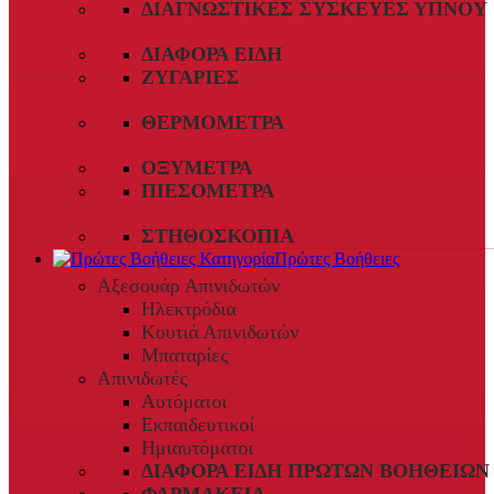
ΔΙΑΓΝΩΣΤΙΚΈΣ ΣΥΣΚΕΥΈΣ ΎΠΝΟΥ
ΔΙΆΦΟΡΑ ΕΊΔΗ
ΖΥΓΑΡΙΈΣ
ΘΕΡΜΌΜΕΤΡΑ
ΟΞΎΜΕΤΡΑ
ΠΙΕΣΌΜΕΤΡΑ
ΣΤΗΘΟΣΚΌΠΙΑ
Πρώτες Βοήθειες
Αξεσουάρ Απινιδωτών
Ηλεκτρόδια
Κουτιά Απινιδωτών
Μπαταρίες
Απινιδωτές
Αυτόματοι
Εκπαιδευτικοί
Ημιαυτόματοι
ΔΙΆΦΟΡΑ ΕΊΔΗ ΠΡΏΤΩΝ ΒΟΗΘΕΙΏΝ