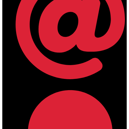
lamdamedical@outlook.com