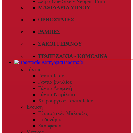
Σειρά One Size - Neopair Prim
ΜΑΞΙΛΆΡΙΑ ΎΠΝΟΥ
ΟΡΘΟΣΤΆΤΕΣ
ΡΆΜΠΕΣ
ΣΆΚΟΙ ΓΕΡΑΝΟΎ
ΤΡΑΠΕΖΆΚΙΑ - ΚΟΜΟΔΊΝΑ
Προστασία
Γάντια
Γάντια latex
Γάντια βινυλίου
Γάντια Διαφανή
Γάντια Νιτρίλιου
Χειρουργικά Γάντια latex
Ένδυση
Εξεταστικές Μπλούζες
Ποδονάρια
Σκουφάκια
Μάσκες