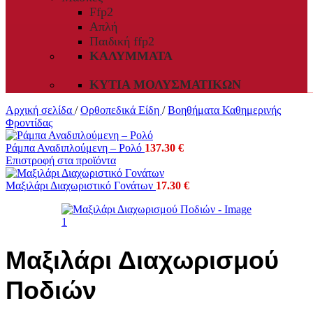
Ffp2
Απλή
Παιδική ffp2
ΚΑΛΎΜΜΑΤΑ
ΚΥΤΊΑ ΜΟΛΥΣΜΑΤΙΚΏΝ
Αρχική σελίδα
/
Ορθοπεδικά Είδη
/
Βοηθήματα Καθημερινής
Φροντίδας
Ράμπα Αναδιπλούμενη – Ρολό
137.30
€
Επιστροφή στα προϊόντα
Μαξιλάρι Διαχωριστικό Γονάτων
17.30
€
Μαξιλάρι Διαχωρισμού
Ποδιών