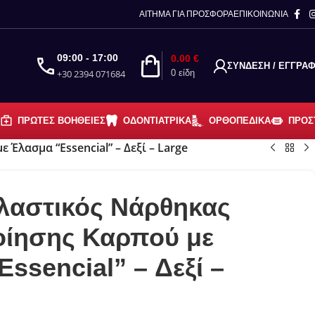
κλειστή λόγω διακοπών.
ΑΙΤΗΜΑ ΓΙΑ ΠΡΟΣΦΟΡΑ
ΕΠΙΚΟΙΝΩΝΙΑ
ετηθούν μετά τις 23/08 κατά
09:00 - 17:00
0.00
€
ΣΎΝΔΕΣΗ / ΕΓΓΡΑ
+30 2394 071684
0
είδη
ΠΡΏΤΕΣ ΒΟΉΘΕΙΕΣ
ΟΔΟΝΤΙΑΤΡΙΚΆ
ΟΡΘΟΠΕΔΙΚΆ
ΠΡΟΣ
λασμα “Essencial” – Δεξί – Large
λαστικός Νάρθηκας
οίησης Καρπού με
ssencial” – Δεξί –