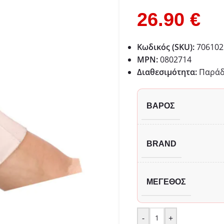
26.90
€
Κωδικός (SKU):
706102
MPN:
0802714
Διαθεσιμότητα:
Παράδo
ΒΆΡΟΣ
BRAND
ΜΈΓΕΘΟΣ
-
+