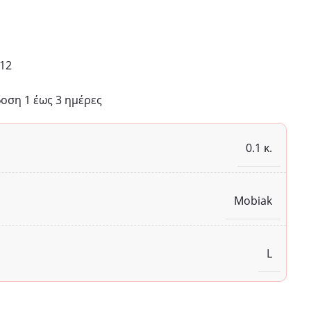
12
ση 1 έως 3 ημέρες
0.1 κ.
Mobiak
L