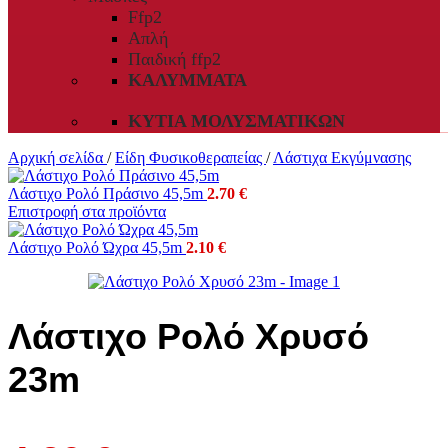
Ffp2
Απλή
Παιδική ffp2
ΚΑΛΎΜΜΑΤΑ
ΚΥΤΊΑ ΜΟΛΥΣΜΑΤΙΚΏΝ
Αρχική σελίδα
/
Είδη Φυσικοθεραπείας
/
Λάστιχα Εκγύμνασης
Λάστιχο Ρολό Πράσινο 45,5m
2.70
€
Επιστροφή στα προϊόντα
Λάστιχο Ρολό Ώχρα 45,5m
2.10
€
Λάστιχο Ρολό Χρυσό
23m