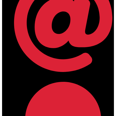
lamdamedical@outlook.com