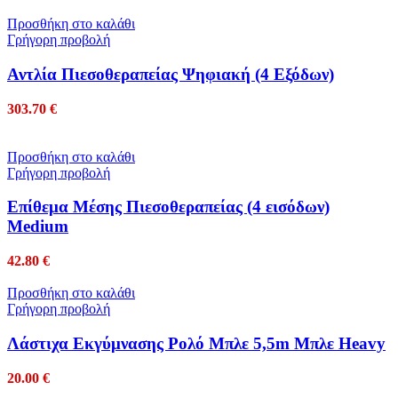
Προσθήκη στο καλάθι
Γρήγορη προβολή
Αντλία Πιεσοθεραπείας Ψηφιακή (4 Eξόδων)
303.70
€
Προσθήκη στο καλάθι
Γρήγορη προβολή
Επίθεμα Μέσης Πιεσοθεραπείας (4 εισόδων)
Medium
42.80
€
Προσθήκη στο καλάθι
Γρήγορη προβολή
Λάστιχα Εκγύμνασης Ρολό Μπλε 5,5m Μπλε Heavy
20.00
€