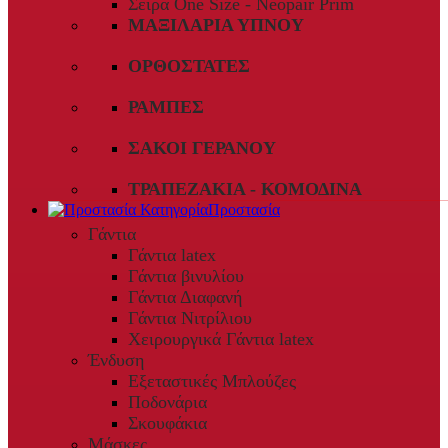
Σειρά One Size - Neopair Prim
ΜΑΞΙΛΆΡΙΑ ΎΠΝΟΥ
ΟΡΘΟΣΤΆΤΕΣ
ΡΆΜΠΕΣ
ΣΆΚΟΙ ΓΕΡΑΝΟΎ
ΤΡΑΠΕΖΆΚΙΑ - ΚΟΜΟΔΊΝΑ
Προστασία
Γάντια
Γάντια latex
Γάντια βινυλίου
Γάντια Διαφανή
Γάντια Νιτρίλιου
Χειρουργικά Γάντια latex
Ένδυση
Εξεταστικές Μπλούζες
Ποδονάρια
Σκουφάκια
Μάσκες