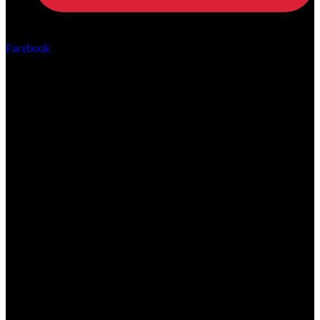
Αρ. ΓΕΜΗ: 162670506000
Facebook