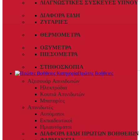
ΔΙΑΓΝΩΣΤΙΚΈΣ ΣΥΣΚΕΥΈΣ ΎΠΝΟΥ
ΔΙΆΦΟΡΑ ΕΊΔΗ
ΖΥΓΑΡΙΈΣ
ΘΕΡΜΌΜΕΤΡΑ
ΟΞΎΜΕΤΡΑ
ΠΙΕΣΌΜΕΤΡΑ
ΣΤΗΘΟΣΚΌΠΙΑ
Πρώτες Βοήθειες
Αξεσουάρ Απινιδωτών
Ηλεκτρόδια
Κουτιά Απινιδωτών
Μπαταρίες
Απινιδωτές
Αυτόματοι
Εκπαιδευτικοί
Ημιαυτόματοι
ΔΙΆΦΟΡΑ ΕΊΔΗ ΠΡΏΤΩΝ ΒΟΗΘΕΙΏΝ