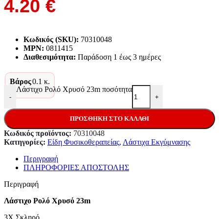
4.20
€
Κωδικός (SKU):
70310048
MPN:
0811415
Διαθεσιμότητα:
Παράδoση 1 έως 3 ημέρες
Βάρος
0.1 κ.
Λάστιχο Ρολό Χρυσό 23m ποσότητα
-
+
ΠΡΟΣΘΉΚΗ ΣΤΟ ΚΑΛΆΘΙ
Κωδικός προϊόντος:
70310048
Κατηγορίες:
Είδη Φυσικοθεραπείας
,
Λάστιχα Εκγύμνασης
Περιγραφή
ΠΛΗΡΟΦΟΡΙΕΣ ΑΠΟΣΤΟΛΗΣ
Περιγραφή
Λάστιχο Ρολό Χρυσό 23m
3X Σκληρό