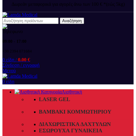
Δωρεάν μεταφορικά για αγορές άνω των 100 € *(εώς 5kg)
Αναζήτηση
09:00 - 17:00
+30 2394 071684
0
είδη
/
0.00
€
Σύνδεση / εγγραφή
Μενού
0
είδη
Αισθητική
LASER GEL
ΒΑΜΒΆΚΙ ΚΟΜΜΩΤΗΡΊΟΥ
ΔΙΑΧΩΡΙΣΤΙΚΆ ΔΑΧΤΎΛΩΝ
ΕΣΏΡΟΥΧΑ ΓΥΝΑΙΚΕΊΑ