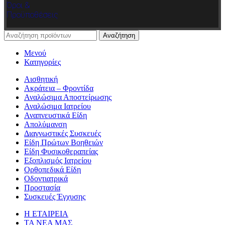
Όροι &
Προϋποθέσεις
Αναζήτηση
Μενού
Κατηγορίες
Αισθητική
Ακράτεια – Φροντίδα
Αναλώσιμα Αποστείρωσης
Αναλώσιμα Ιατρείου
Αναπνευστικά Είδη
Απολύμανση
Διαγνωστικές Συσκευές
Είδη Πρώτων Βοηθειών
Είδη Φυσικοθεραπείας
Εξοπλισμός Ιατρείου
Ορθοπεδικά Είδη
Οδοντιατρικά
Προστασία
Συσκευές Έγχυσης
Η ΕΤΑΙΡΕΙΑ
ΤΑ ΝΕΑ ΜΑΣ