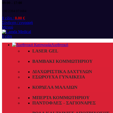
09:00 - 17:00
+30 2394 071684
0
είδη
/
0.00
€
Σύνδεση / εγγραφή
Μενού
0
είδη
Αισθητική
LASER GEL
ΒΑΜΒΆΚΙ ΚΟΜΜΩΤΗΡΊΟΥ
ΔΙΑΧΩΡΙΣΤΙΚΆ ΔΑΧΤΎΛΩΝ
ΕΣΏΡΟΥΧΑ ΓΥΝΑΙΚΕΊΑ
ΚΟΡΔΈΛΑ ΜΑΛΛΙΏΝ
ΜΠΈΡΤΑ ΚΟΜΜΩΤΗΡΊΟΥ
ΠΑΝΤΌΦΛΕΣ - ΣΑΓΙΟΝΆΡΕΣ