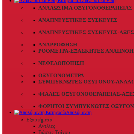
Αναπνευστικά Είδη
ΑΝΑΛΏΣΙΜΑ ΟΞΥΓΟΝΟΘΕΡΑΠΕΊΑΣ
ΑΝΑΠΝΕΥΣΤΙΚΈΣ ΣΥΣΚΕΥΈΣ
ΑΝΑΠΝΕΥΣΤΙΚΈΣ ΣΥΣΚΕΥΈΣ-ΑΞΕ
ΑΝΑΡΡΌΦΗΣΗ
ΡΟΌΜΕΤΡΑ-ΕΞΑΣΚΗΤΈΣ ΑΝΑΠΝΟΉ
ΝΕΦΕΛΟΠΟΊΗΣΗ
ΟΞΥΓΟΝΌΜΕΤΡΑ
ΣΥΜΠΥΚΝΩΤΈΣ ΟΞΥΓΌΝΟΥ-ΑΝΑΛ
ΦΙΆΛΕΣ ΟΞΥΓΟΝΟΘΕΡΑΠΕΊΑΣ-ΑΞΕ
ΦΟΡΗΤΟΊ ΣΥΜΠΥΚΝΩΤΈΣ ΟΞΥΓΌΝ
Απολύμανση
Εξαρτήματα
Αντλίες
Βάσεις Τοίχου