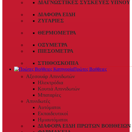
ΔΙΑΓΝΩΣΤΙΚΈΣ ΣΥΣΚΕΥΈΣ ΎΠΝΟΥ
ΔΙΆΦΟΡΑ ΕΊΔΗ
ΖΥΓΑΡΙΈΣ
ΘΕΡΜΌΜΕΤΡΑ
ΟΞΎΜΕΤΡΑ
ΠΙΕΣΌΜΕΤΡΑ
ΣΤΗΘΟΣΚΌΠΙΑ
Πρώτες Βοήθειες
Αξεσουάρ Απινιδωτών
Ηλεκτρόδια
Κουτιά Απινιδωτών
Μπαταρίες
Απινιδωτές
Αυτόματοι
Εκπαιδευτικοί
Ημιαυτόματοι
ΔΙΆΦΟΡΑ ΕΊΔΗ ΠΡΏΤΩΝ ΒΟΗΘΕΙΏΝ