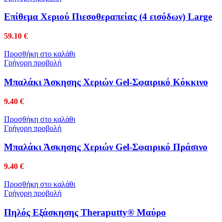
Επίθεμα Χεριού Πιεσοθεραπείας (4 εισόδων) Large
59.10
€
Προσθήκη στο καλάθι
Γρήγορη προβολή
Μπαλάκι Άσκησης Χεριών Gel-Σφαιρικό Κόκκινο
9.40
€
Προσθήκη στο καλάθι
Γρήγορη προβολή
Μπαλάκι Άσκησης Χεριών Gel-Σφαιρικό Πράσινο
9.40
€
Προσθήκη στο καλάθι
Γρήγορη προβολή
Πηλός Εξάσκησης Theraputty® Μαύρο