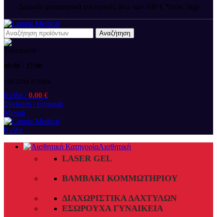
Δωρεάν μεταφορικά για αγορές άνω των 100 € *(εώς 5kg)
Αναζήτηση
09:00 - 17:00
+30 2394 071684
0
είδη
/
0.00
€
Σύνδεση / εγγραφή
Μενού
0
είδη
Αισθητική
LASER GEL
ΒΑΜΒΆΚΙ ΚΟΜΜΩΤΗΡΊΟΥ
ΔΙΑΧΩΡΙΣΤΙΚΆ ΔΑΧΤΎΛΩΝ
ΕΣΏΡΟΥΧΑ ΓΥΝΑΙΚΕΊΑ