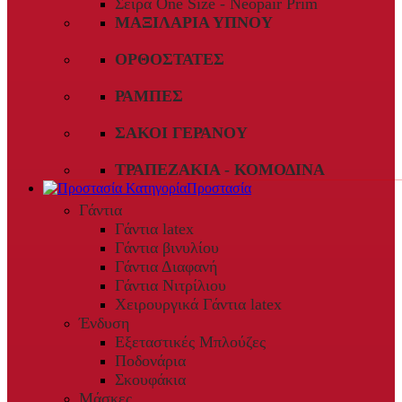
Σειρά One Size - Neopair Prim
ΜΑΞΙΛΆΡΙΑ ΎΠΝΟΥ
ΟΡΘΟΣΤΆΤΕΣ
ΡΆΜΠΕΣ
ΣΆΚΟΙ ΓΕΡΑΝΟΎ
ΤΡΑΠΕΖΆΚΙΑ - ΚΟΜΟΔΊΝΑ
Προστασία
Γάντια
Γάντια latex
Γάντια βινυλίου
Γάντια Διαφανή
Γάντια Νιτρίλιου
Χειρουργικά Γάντια latex
Ένδυση
Εξεταστικές Μπλούζες
Ποδονάρια
Σκουφάκια
Μάσκες