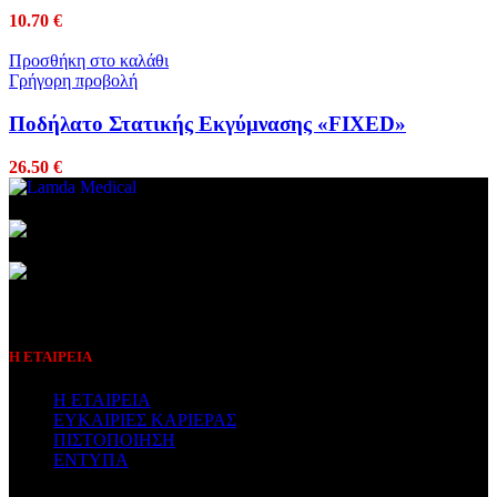
10.70
€
Προσθήκη στο καλάθι
Γρήγορη προβολή
Ποδήλατο Στατικής Εκγύμνασης «FIXED»
26.50
€
Συμβεβλημένος Πάροχος
Η ΕΤΑΙΡΕΙΑ
Η ΕΤΑΙΡΕΙΑ
ΕΥΚΑΙΡΙΕΣ ΚΑΡΙΕΡΑΣ
ΠΙΣΤΟΠΟΙΗΣΗ
ΕΝΤΥΠΑ