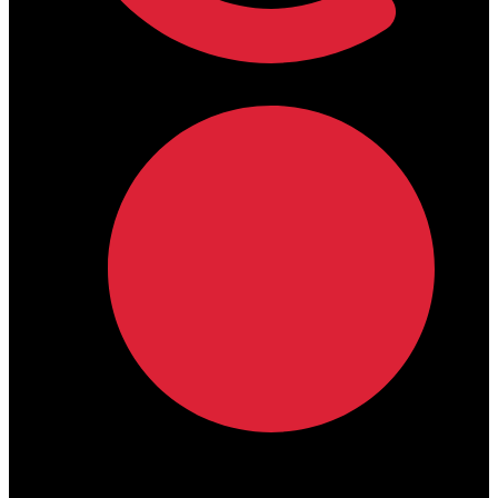
lamdamedical@outlook.com