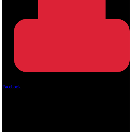
Αρ. ΓΕΜΗ: 162670506000
Facebook