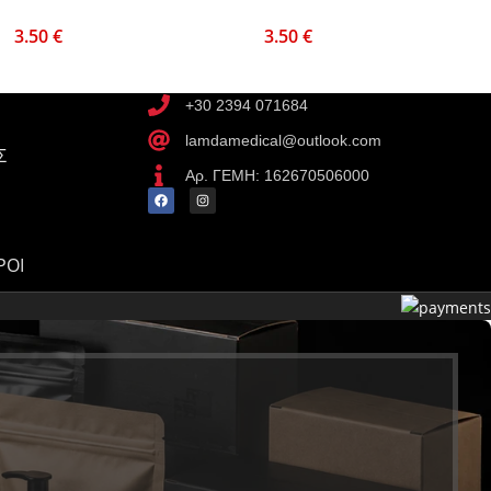
3.50
€
3.50
€
+30 2394 071684
lamdamedical@outlook.com
Σ
Αρ. ΓΕΜΗ: 162670506000
ΡΟΙ