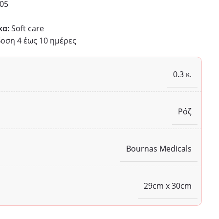
05
κα:
Soft care
ση 4 έως 10 ημέρες
0.3 κ.
Ρόζ
Bournas Medicals
29cm x 30cm