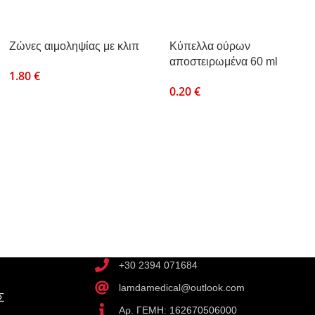
Ζώνες αιμοληψίας με κλιπ
Κύπελλα ούρων
αποστειρωμένα 60 ml
1.80
€
0.20
€
+30 2394 071684
lamdamedical@outlook.com
Σ
Αρ. ΓΕΜΗ: 162670506000