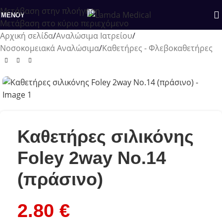
Μετάβαση στην πλοήγηση
Πιθανές παραγγελίες στο ηλεκτρονικό
ΜΕΝΟΎ
Μετάβαση στο κύριο περιεχόμενο
κατάστημα, εκείνη την περίοδο, θα
Αρχική σελίδα
/
Αναλώσιμα Ιατρείου
/
Νοσοκομειακά Αναλώσιμα
/
Καθετήρες - Φλεβοκαθετήρες
εξυπηρετηθούν μετά τις 23/08 κατά
προτεραιότητα.
Καθετήρες σιλικόνης
Foley 2way No.14
(πράσινο)
2.80
€