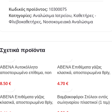
Κωδικός προϊόντος:
10300075
Κατηγορίες:
Αναλώσιμα Ιατρείου
,
Καθετήρες -
Φλεβοκαθετήρες
,
Νοσοκομειακά Αναλώσιμα
Σχετικά προϊόντα
ABENA Αυτοκόλλητο
ABENA Επιθέματα γάζας
αποστειρωμένο επίθεμα, non
κλασικά, αποστειρωμένα 8ply,
woven, 6x7cm, 100τεμ.
5x5cm, (2τεμ/συσκ), 50συσκ.
8.50
€
4.70
€
ABENA Επιθέματα γάζας
Βαμβακοφόροι Στύλεοι εντός
κλασικά, αποστειρωμένα 8ply,
σωληναρίου πλαστικοί (1 τεμ)
7,5 x7,5cm (2τεμ/συσκ)