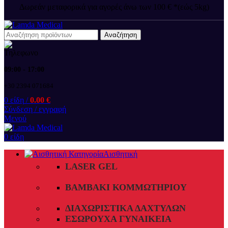
Δωρεάν μεταφορικά για αγορές άνω των 100 € *(εώς 5kg)
Αναζήτηση
09:00 - 17:00
+30 2394 071684
0
είδη
/
0.00
€
Σύνδεση / εγγραφή
Μενού
0
είδη
Αισθητική
LASER GEL
ΒΑΜΒΆΚΙ ΚΟΜΜΩΤΗΡΊΟΥ
ΔΙΑΧΩΡΙΣΤΙΚΆ ΔΑΧΤΎΛΩΝ
ΕΣΏΡΟΥΧΑ ΓΥΝΑΙΚΕΊΑ