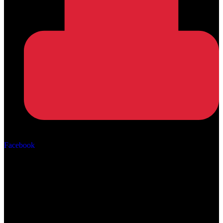
Αρ. ΓΕΜΗ: 162670506000
Facebook