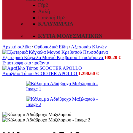
Ffp2
Απλή
Παιδική ffp2
ΚΑΛΎΜΜΑΤΑ
ΚΥΤΊΑ ΜΟΛΥΣΜΑΤΙΚΏΝ
Αρχική σελίδα
/
Ορθοπεδικά Είδη
/
Αξεσουάρ Κλινών
Εξωτερικά Κάγκελα Μονού Κρεβατιού Πτυσσόμενα
108.20
€
Επιστροφή στα προϊόντα
Αμαξίδιο Τύπου SCOOTER APOLLO
1.290.60
€