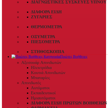
ΔΙΑΓΝΩΣΤΙΚΈΣ ΣΥΣΚΕΥΈΣ ΎΠΝΟΥ
ΔΙΆΦΟΡΑ ΕΊΔΗ
ΖΥΓΑΡΙΈΣ
ΘΕΡΜΌΜΕΤΡΑ
ΟΞΎΜΕΤΡΑ
ΠΙΕΣΌΜΕΤΡΑ
ΣΤΗΘΟΣΚΌΠΙΑ
Πρώτες Βοήθειες
Αξεσουάρ Απινιδωτών
Ηλεκτρόδια
Κουτιά Απινιδωτών
Μπαταρίες
Απινιδωτές
Αυτόματοι
Εκπαιδευτικοί
Ημιαυτόματοι
ΔΙΆΦΟΡΑ ΕΊΔΗ ΠΡΏΤΩΝ ΒΟΗΘΕΙΏΝ