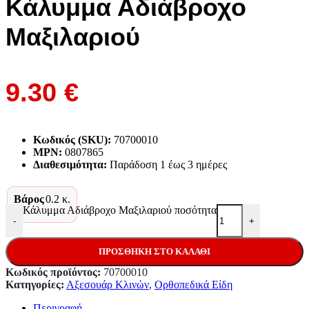
Κάλυμμα Αδιάβροχο
Μαξιλαριού
9.30
€
Κωδικός (SKU):
70700010
MPN:
0807865
Διαθεσιμότητα:
Παράδoση 1 έως 3 ημέρες
Βάρος
0.2 κ.
Κάλυμμα Αδιάβροχο Μαξιλαριού ποσότητα
-
+
ΠΡΟΣΘΉΚΗ ΣΤΟ ΚΑΛΆΘΙ
Κωδικός προϊόντος:
70700010
Κατηγορίες:
Αξεσουάρ Κλινών
,
Ορθοπεδικά Είδη
Περιγραφή