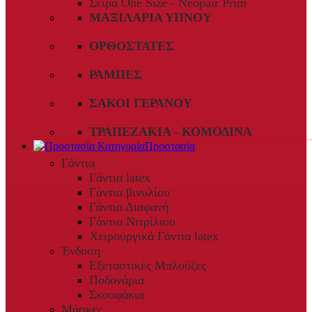
Σειρά One Size - Neopair Prim
ΜΑΞΙΛΆΡΙΑ ΎΠΝΟΥ
ΟΡΘΟΣΤΆΤΕΣ
ΡΆΜΠΕΣ
ΣΆΚΟΙ ΓΕΡΑΝΟΎ
ΤΡΑΠΕΖΆΚΙΑ - ΚΟΜΟΔΊΝΑ
Προστασία
Γάντια
Γάντια latex
Γάντια βινυλίου
Γάντια Διαφανή
Γάντια Νιτρίλιου
Χειρουργικά Γάντια latex
Ένδυση
Εξεταστικές Μπλούζες
Ποδονάρια
Σκουφάκια
Μάσκες