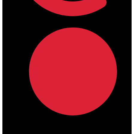
lamdamedical@outlook.com