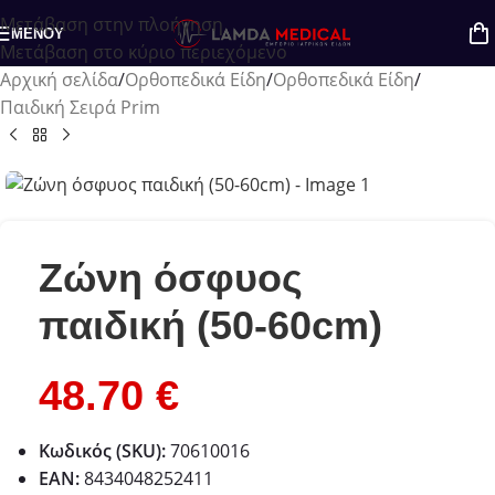
Μετάβαση στην πλοήγηση
Πιθανές παραγγελίες στο ηλεκτρονικό
ΜΕΝΟΎ
Μετάβαση στο κύριο περιεχόμενο
κατάστημα, εκείνη την περίοδο, θα
Αρχική σελίδα
/
Ορθοπεδικά Είδη
/
Ορθοπεδικά Είδη
/
Παιδική Σειρά Prim
εξυπηρετηθούν μετά τις 23/08 κατά
προτεραιότητα.
Ζώνη όσφυος
παιδική (50-60cm)
48.70
€
Κωδικός (SKU):
70610016
EAN:
8434048252411