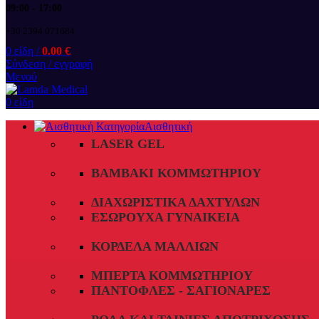
09:00 - 17:00
+30 2394 071684
0
είδη
/
0.00
€
Σύνδεση / εγγραφή
Μενού
0
είδη
Αισθητική
LASER GEL
ΒΑΜΒΆΚΙ ΚΟΜΜΩΤΗΡΊΟΥ
ΔΙΑΧΩΡΙΣΤΙΚΆ ΔΑΧΤΎΛΩΝ
ΕΣΏΡΟΥΧΑ ΓΥΝΑΙΚΕΊΑ
ΚΟΡΔΈΛΑ ΜΑΛΛΙΏΝ
ΜΠΈΡΤΑ ΚΟΜΜΩΤΗΡΊΟΥ
ΠΑΝΤΌΦΛΕΣ - ΣΑΓΙΟΝΆΡΕΣ