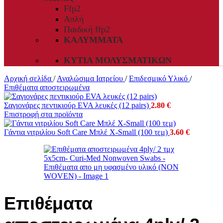
Ffp2
Απλή
Παιδική ffp2
ΚΑΛΎΜΜΑΤΑ
ΚΥΤΊΑ ΜΟΛΥΣΜΑΤΙΚΏΝ
Αρχική σελίδα
/
Αναλώσιμα Ιατρείου
/
Επιδεσμικό Υλικό
/
Επιθέματα αποστειρωμένα
Σαγιονάρες πεντικιούρ EVA λευκές (12 pairs)
2.80
€
Επιστροφή στα προϊόντα
Γάντια νιτριλίου Soft Care Μπλέ X-Small (100 τεμ)
3.60
€
Επιθέματα