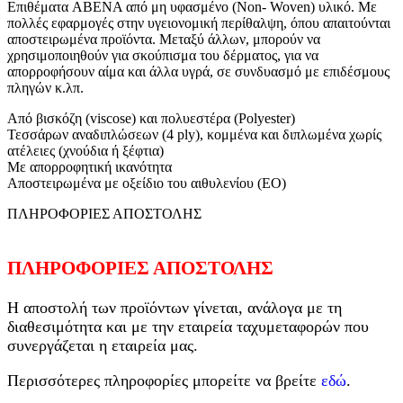
Επιθέματα ABENA από μη υφασμένο (Non- Woven) υλικό. Με
πολλές εφαρμογές στην υγειονομική περίθαλψη, όπου απαιτούνται
αποστειρωμένα προϊόντα. Μεταξύ άλλων, μπορούν να
χρησιμοποιηθούν για σκούπισμα του δέρματος, για να
απορροφήσουν αίμα και άλλα υγρά, σε συνδυασμό με επιδέσμους
πληγών κ.λπ.
Από βισκόζη (viscose) και πολυεστέρα (Polyester)
Τεσσάρων αναδιπλώσεων (4 ply), κομμένα και διπλωμένα χωρίς
ατέλειες (χνούδια ή ξέφτια)
Με απορροφητική ικανότητα
Aποστειρωμένα με οξείδιο του αιθυλενίου (ΕΟ)
ΠΛΗΡΟΦΟΡΙΕΣ ΑΠΟΣΤΟΛΗΣ
ΠΛΗΡΟΦΟΡΙΕΣ ΑΠΟΣΤΟΛΗΣ
Η αποστολή των προϊόντων γίνεται, ανάλογα με τη
διαθεσιμότητα και με την εταιρεία ταχυμεταφορών που
συνεργάζεται η εταιρεία μας.
Περισσότερες πληροφορίες μπορείτε να βρείτε
εδώ
.