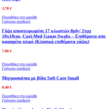
3.70
€
Προσθήκη στο καλάθι
Γρήγορη προβολή
Γάζα αποστειρωμένη 17 κλωστών 8ply/ 2τμχ
10x10cm- Curi-Med Gauze Swabs – Επιθέματα απο
υφασμένο υλικό (Κλασικά επιθέματα γάζας)
7.80
€
Προσθήκη στο καλάθι
Γρήγορη προβολή
Μητροσκόπια με βίδα Soft Care Small
0.40
€
Προσθήκη στο καλάθι
Γρήγορη προβολή