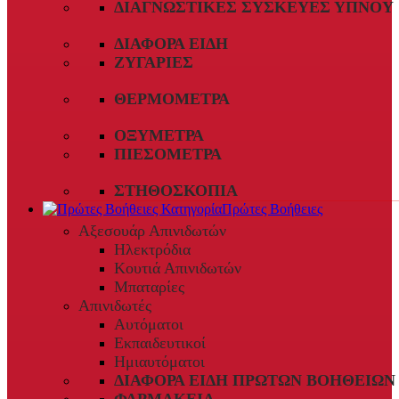
ΔΙΑΓΝΩΣΤΙΚΈΣ ΣΥΣΚΕΥΈΣ ΎΠΝΟΥ
ΔΙΆΦΟΡΑ ΕΊΔΗ
ΖΥΓΑΡΙΈΣ
ΘΕΡΜΌΜΕΤΡΑ
ΟΞΎΜΕΤΡΑ
ΠΙΕΣΌΜΕΤΡΑ
ΣΤΗΘΟΣΚΌΠΙΑ
Πρώτες Βοήθειες
Αξεσουάρ Απινιδωτών
Ηλεκτρόδια
Κουτιά Απινιδωτών
Μπαταρίες
Απινιδωτές
Αυτόματοι
Εκπαιδευτικοί
Ημιαυτόματοι
ΔΙΆΦΟΡΑ ΕΊΔΗ ΠΡΏΤΩΝ ΒΟΗΘΕΙΏΝ