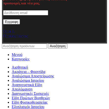
προσφορές και νέα μας.
Όροι &
Προϋποθέσεις
Αναζήτηση
Μενού
Κατηγορίες
Αισθητική
Ακράτεια – Φροντίδα
Αναλώσιμα Αποστείρωσης
Αναλώσιμα Ιατρείου
Αναπνευστικά Είδη
Απολύμανση
Διαγνωστικές Συσκευές
Είδη Πρώτων Βοηθειών
Είδη Φυσικοθεραπείας
Εξοπλισμός Ιατρείου