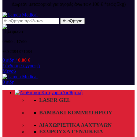
Δωρεάν μεταφορικά για αγορές άνω των 100 € *(εώς 5kg)
Αναζήτηση
09:00 - 17:00
+30 2394 071684
0
είδη
/
0.00
€
Σύνδεση / εγγραφή
Μενού
0
είδη
Αισθητική
LASER GEL
ΒΑΜΒΆΚΙ ΚΟΜΜΩΤΗΡΊΟΥ
ΔΙΑΧΩΡΙΣΤΙΚΆ ΔΑΧΤΎΛΩΝ
ΕΣΏΡΟΥΧΑ ΓΥΝΑΙΚΕΊΑ