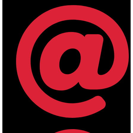
lamdamedical@outlook.com