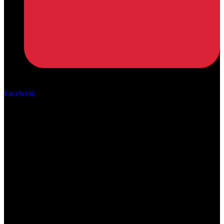
Αρ. ΓΕΜΗ: 162670506000
Facebook