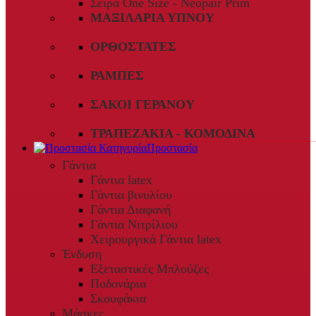
Σειρά One Size - Neopair Prim
ΜΑΞΙΛΆΡΙΑ ΎΠΝΟΥ
ΟΡΘΟΣΤΆΤΕΣ
ΡΆΜΠΕΣ
ΣΆΚΟΙ ΓΕΡΑΝΟΎ
ΤΡΑΠΕΖΆΚΙΑ - ΚΟΜΟΔΊΝΑ
Προστασία
Γάντια
Γάντια latex
Γάντια βινυλίου
Γάντια Διαφανή
Γάντια Νιτρίλιου
Χειρουργικά Γάντια latex
Ένδυση
Εξεταστικές Μπλούζες
Ποδονάρια
Σκουφάκια
Μάσκες