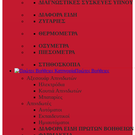
ΔΙΑΓΝΩΣΤΙΚΈΣ ΣΥΣΚΕΥΈΣ ΎΠΝΟΥ
ΔΙΆΦΟΡΑ ΕΊΔΗ
ΖΥΓΑΡΙΈΣ
ΘΕΡΜΌΜΕΤΡΑ
ΟΞΎΜΕΤΡΑ
ΠΙΕΣΌΜΕΤΡΑ
ΣΤΗΘΟΣΚΌΠΙΑ
Πρώτες Βοήθειες
Αξεσουάρ Απινιδωτών
Ηλεκτρόδια
Κουτιά Απινιδωτών
Μπαταρίες
Απινιδωτές
Αυτόματοι
Εκπαιδευτικοί
Ημιαυτόματοι
ΔΙΆΦΟΡΑ ΕΊΔΗ ΠΡΏΤΩΝ ΒΟΗΘΕΙΏΝ