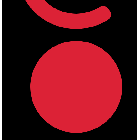
lamdamedical@outlook.com