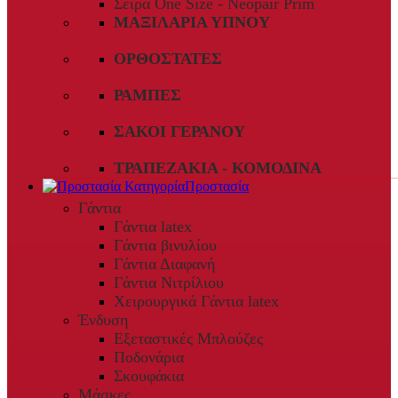
Σειρά One Size - Neopair Prim
ΜΑΞΙΛΆΡΙΑ ΎΠΝΟΥ
ΟΡΘΟΣΤΆΤΕΣ
ΡΆΜΠΕΣ
ΣΆΚΟΙ ΓΕΡΑΝΟΎ
ΤΡΑΠΕΖΆΚΙΑ - ΚΟΜΟΔΊΝΑ
Προστασία
Γάντια
Γάντια latex
Γάντια βινυλίου
Γάντια Διαφανή
Γάντια Νιτρίλιου
Χειρουργικά Γάντια latex
Ένδυση
Εξεταστικές Μπλούζες
Ποδονάρια
Σκουφάκια
Μάσκες