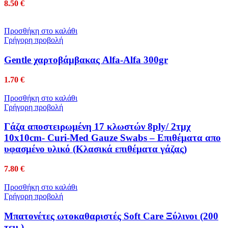
8.50
€
Προσθήκη στο καλάθι
Γρήγορη προβολή
Gentle χαρτοβάμβακας Alfa-Alfa 300gr
1.70
€
Προσθήκη στο καλάθι
Γρήγορη προβολή
Γάζα αποστειρωμένη 17 κλωστών 8ply/ 2τμχ
10x10cm- Curi-Med Gauze Swabs – Επιθέματα απο
υφασμένο υλικό (Κλασικά επιθέματα γάζας)
7.80
€
Προσθήκη στο καλάθι
Γρήγορη προβολή
Μπατονέτες ωτοκαθαριστές Soft Care Ξύλινοι (200
τεμ.)