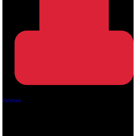
Αρ. ΓΕΜΗ: 162670506000
Facebook