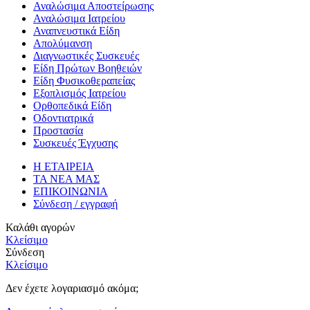
Αναλώσιμα Αποστείρωσης
Αναλώσιμα Ιατρείου
Αναπνευστικά Είδη
Απολύμανση
Διαγνωστικές Συσκευές
Είδη Πρώτων Βοηθειών
Είδη Φυσικοθεραπείας
Εξοπλισμός Ιατρείου
Ορθοπεδικά Είδη
Οδοντιατρικά
Προστασία
Συσκευές Έγχυσης
Η ΕΤΑΙΡΕΙΑ
ΤΑ ΝΕΑ ΜΑΣ
ΕΠΙΚΟΙΝΩΝΙΑ
Σύνδεση / εγγραφή
Καλάθι αγορών
Κλείσιμο
Σύνδεση
Κλείσιμο
Δεν έχετε λογαριασμό ακόμα;