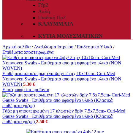
Ffp2
Απλή
Παιδική ffp2
ΚΑΛΎΜΜΑΤΑ
ΚΥΤΊΑ ΜΟΛΥΣΜΑΤΙΚΏΝ
Αρχική σελίδα
/
Αναλώσιμα Ιατρείου
/
Επιδεσμικό Υλικό
/
Επιθέματα αποστειρωμένα
Επιθέματα αποστειρωμένα 4ply/ 2 τμχ 10x10cm- Curi-Med
Nonwoven Swabs - Επιθέματα απο μη υφασμένο υλικό (NON
WOVEN)
5.30
€
Επιστροφή στα προϊόντα
Γάζα μη αποστειρωμένη 17 κλωστών 8ply 7.5x7.5cm- Curi-Med
Gauze Swabs - Επιθέματα απο υφασμένο υλικό (Κλασικά
επιθέματα γάζας)
2.50
€