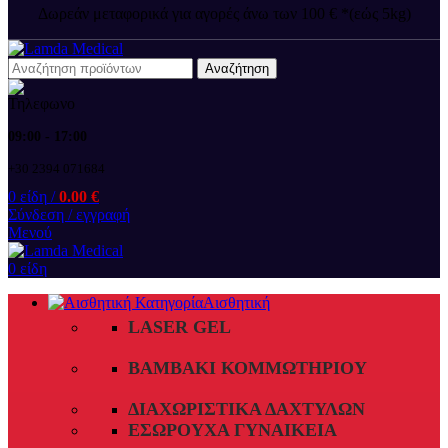
Δωρεάν μεταφορικά για αγορές άνω των 100 € *(εώς 5kg)
Αναζήτηση
09:00 - 17:00
+30 2394 071684
0
είδη
/
0.00
€
Σύνδεση / εγγραφή
Μενού
0
είδη
Αισθητική
LASER GEL
ΒΑΜΒΆΚΙ ΚΟΜΜΩΤΗΡΊΟΥ
ΔΙΑΧΩΡΙΣΤΙΚΆ ΔΑΧΤΎΛΩΝ
ΕΣΏΡΟΥΧΑ ΓΥΝΑΙΚΕΊΑ