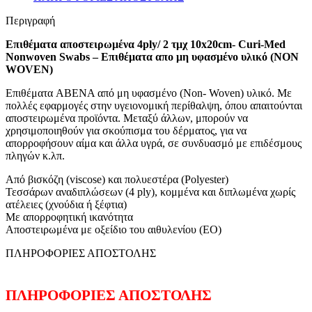
Περιγραφή
Επιθέματα αποστειρωμένα 4ply/ 2 τμχ 10x20cm- Curi-Med
Nonwoven Swabs – Επιθέματα απο μη υφασμένο υλικό (NON
WOVEN)
Επιθέματα ABENA από μη υφασμένο (Non- Woven) υλικό. Με
πολλές εφαρμογές στην υγειονομική περίθαλψη, όπου απαιτούνται
αποστειρωμένα προϊόντα. Μεταξύ άλλων, μπορούν να
χρησιμοποιηθούν για σκούπισμα του δέρματος, για να
απορροφήσουν αίμα και άλλα υγρά, σε συνδυασμό με επιδέσμους
πληγών κ.λπ.
Από βισκόζη (viscose) και πολυεστέρα (Polyester)
Τεσσάρων αναδιπλώσεων (4 ply), κομμένα και διπλωμένα χωρίς
ατέλειες (χνούδια ή ξέφτια)
Με απορροφητική ικανότητα
Aποστειρωμένα με οξείδιο του αιθυλενίου (ΕΟ)
ΠΛΗΡΟΦΟΡΙΕΣ ΑΠΟΣΤΟΛΗΣ
ΠΛΗΡΟΦΟΡΙΕΣ ΑΠΟΣΤΟΛΗΣ