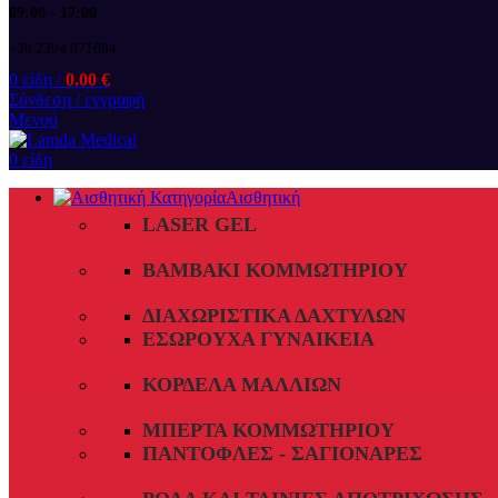
09:00 - 17:00
+30 2394 071684
0
είδη
/
0.00
€
Σύνδεση / εγγραφή
Μενού
0
είδη
Αισθητική
LASER GEL
ΒΑΜΒΆΚΙ ΚΟΜΜΩΤΗΡΊΟΥ
ΔΙΑΧΩΡΙΣΤΙΚΆ ΔΑΧΤΎΛΩΝ
ΕΣΏΡΟΥΧΑ ΓΥΝΑΙΚΕΊΑ
ΚΟΡΔΈΛΑ ΜΑΛΛΙΏΝ
ΜΠΈΡΤΑ ΚΟΜΜΩΤΗΡΊΟΥ
ΠΑΝΤΌΦΛΕΣ - ΣΑΓΙΟΝΆΡΕΣ