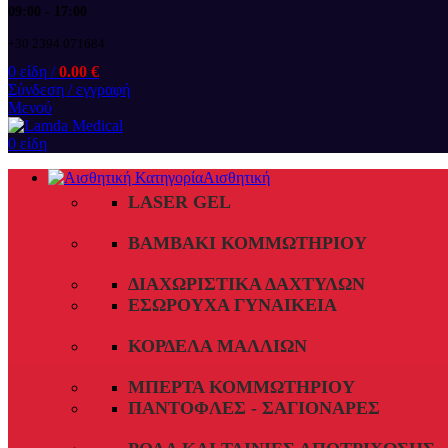
09:00 - 17:00
+30 2394 071684
0
είδη
/
0.00
€
Σύνδεση / εγγραφή
Μενού
0
είδη
Αισθητική
LASER GEL
ΒΑΜΒΆΚΙ ΚΟΜΜΩΤΗΡΊΟΥ
ΔΙΑΧΩΡΙΣΤΙΚΆ ΔΑΧΤΎΛΩΝ
ΕΣΏΡΟΥΧΑ ΓΥΝΑΙΚΕΊΑ
ΚΟΡΔΈΛΑ ΜΑΛΛΙΏΝ
ΜΠΈΡΤΑ ΚΟΜΜΩΤΗΡΊΟΥ
ΠΑΝΤΌΦΛΕΣ - ΣΑΓΙΟΝΆΡΕΣ