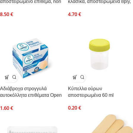
αποστειρωμένο επίθεμα, non
κλασικά, αποστειρωμένα 8ply,
woven, 6x7cm, 100τεμ.
5x5cm, (2τεμ/συσκ), 50συσκ.
8.50
€
4.70
€
Αδιάβροχα στρογγυλά
Κύπελλα ούρων
αυτοκόλλητα επιθέματα Open
αποστειρωμένα 60 ml
Care 100τεμ.
0.20
€
1.60
€