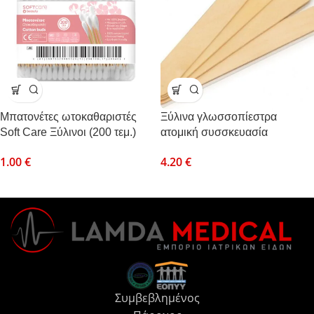
Μπατονέτες ωτοκαθαριστές
Ξύλινα γλωσσοπίεστρα
Soft Care Ξύλινοι (200 τεμ.)
ατομική συσσκευασία
αποστειρωμένα 100τμχ/κουτί
1.00
€
4.20
€
Συμβεβλημένος