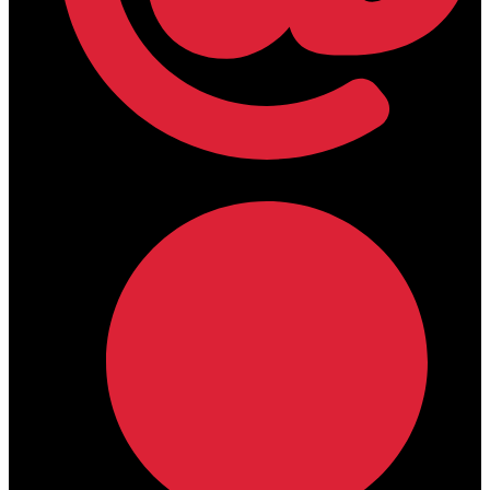
lamdamedical@outlook.com