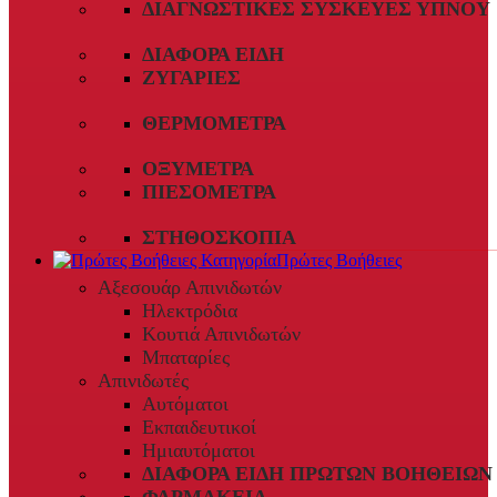
ΔΙΑΓΝΩΣΤΙΚΈΣ ΣΥΣΚΕΥΈΣ ΎΠΝΟΥ
ΔΙΆΦΟΡΑ ΕΊΔΗ
ΖΥΓΑΡΙΈΣ
ΘΕΡΜΌΜΕΤΡΑ
ΟΞΎΜΕΤΡΑ
ΠΙΕΣΌΜΕΤΡΑ
ΣΤΗΘΟΣΚΌΠΙΑ
Πρώτες Βοήθειες
Αξεσουάρ Απινιδωτών
Ηλεκτρόδια
Κουτιά Απινιδωτών
Μπαταρίες
Απινιδωτές
Αυτόματοι
Εκπαιδευτικοί
Ημιαυτόματοι
ΔΙΆΦΟΡΑ ΕΊΔΗ ΠΡΏΤΩΝ ΒΟΗΘΕΙΏΝ