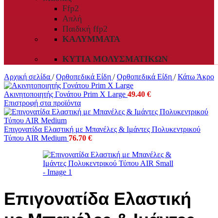
Ffp2
Απλή
Παιδική ffp2
ΚΑΛΎΜΜΑΤΑ
ΚΥΤΊΑ ΜΟΛΥΣΜΑΤΙΚΏΝ
Αρχική σελίδα
/
Ορθοπεδικά Είδη
/
Ορθοπεδικά Είδη
/
Κάτω Άκρο
Ακινητοποιητής Γονάτου Prim X Large
49.40
€
Επιστροφή στα προϊόντα
Επιγονατίδα Ελαστική με Μπανέλες & Ιμάντες Πολυκεντρικού
Τύπου ΑΙR Medium
76.70
€
Επιγονατίδα Ελαστική