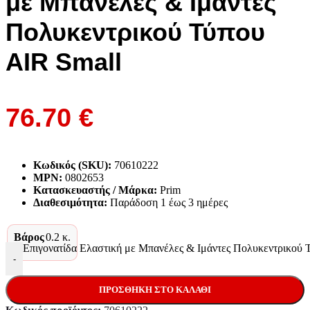
με Μπανέλες & Ιμάντες
Πολυκεντρικού Τύπου
ΑΙR Small
76.70
€
Κωδικός (SKU):
70610222
MPN:
0802653
Κατασκευαστής / Μάρκα:
Prim
Διαθεσιμότητα:
Παράδoση 1 έως 3 ημέρες
Βάρος
0.2 κ.
Επιγονατίδα Ελαστική με Μπανέλες & Ιμάντες Πολυκεντρικού 
-
ΠΡΟΣΘΉΚΗ ΣΤΟ ΚΑΛΆΘΙ