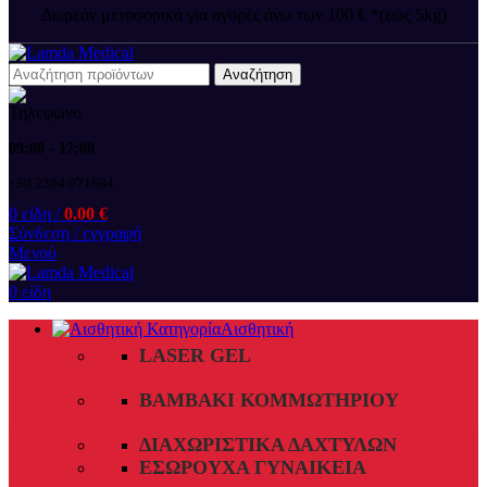
Δωρεάν μεταφορικά για αγορές άνω των 100 € *(εώς 5kg)
Αναζήτηση
09:00 - 17:00
+30 2394 071684
0
είδη
/
0.00
€
Σύνδεση / εγγραφή
Μενού
0
είδη
Αισθητική
LASER GEL
ΒΑΜΒΆΚΙ ΚΟΜΜΩΤΗΡΊΟΥ
ΔΙΑΧΩΡΙΣΤΙΚΆ ΔΑΧΤΎΛΩΝ
ΕΣΏΡΟΥΧΑ ΓΥΝΑΙΚΕΊΑ