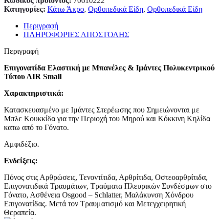
Κωδικός προϊόντος:
70610222
Κατηγορίες:
Κάτω Άκρο
,
Ορθοπεδικά Είδη
,
Ορθοπεδικά Είδη
Περιγραφή
ΠΛΗΡΟΦΟΡΙΕΣ ΑΠΟΣΤΟΛΗΣ
Περιγραφή
Επιγονατίδα Ελαστική με Μπανέλες & Ιμάντες Πολυκεντρικού
Τύπου ΑΙR Small
Χαρακτηριστικά:
Κατασκευασμένο με Ιμάντες Στερέωσης που Σημειώνονται με
Μπλε Κουκκίδα για την Περιοχή του Μηρού και Κόκκινη Κηλίδα
κατω από το Γόνατο.
Αμφιδέξιο.
Ενδείξεις:
Πόνος στις Αρθρώσεις, Τενοντίτιδα, Αρθρίτιδα, Οστεοαρθρίτιδα,
Επιγονατιδικά Τραυμάτων, Τραύματα Πλευρικών Συνδέσμων στο
Γόνατο, Ασθένεια Osgood – Schlatter, Μαλάκυνση Χόνδρου
Επιγονατίδας. Μετά τον Τραυματισμό και Μετεγχειρητική
Θεραπεία.