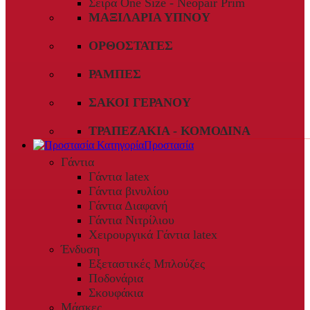
Σειρά One Size - Neopair Prim
ΜΑΞΙΛΆΡΙΑ ΎΠΝΟΥ
ΟΡΘΟΣΤΆΤΕΣ
ΡΆΜΠΕΣ
ΣΆΚΟΙ ΓΕΡΑΝΟΎ
ΤΡΑΠΕΖΆΚΙΑ - ΚΟΜΟΔΊΝΑ
Προστασία
Γάντια
Γάντια latex
Γάντια βινυλίου
Γάντια Διαφανή
Γάντια Νιτρίλιου
Χειρουργικά Γάντια latex
Ένδυση
Εξεταστικές Μπλούζες
Ποδονάρια
Σκουφάκια
Μάσκες