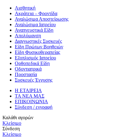
Αισθητική
Ακράτεια – Φροντίδα
Αναλώσιμα Αποστείρωσης
Αναλώσιμα Ιατρείου
Αναπνευστικά Είδη
Απολύμανση
Διαγνωστικές Συσκευές
Είδη Πρώτων Βοηθειών
Είδη Φυσικοθεραπείας
Εξοπλισμός Ιατρείου
Ορθοπεδικά Είδη
Οδοντιατρικά
Προστασία
Συσκευές Έγχυσης
Η ΕΤΑΙΡΕΙΑ
ΤΑ ΝΕΑ ΜΑΣ
ΕΠΙΚΟΙΝΩΝΙΑ
Σύνδεση / εγγραφή
Καλάθι αγορών
Κλείσιμο
Σύνδεση
Κλείσιμο