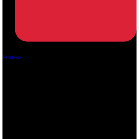
Αρ. ΓΕΜΗ: 162670506000
Facebook