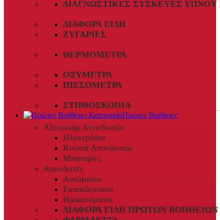
ΔΙΑΓΝΩΣΤΙΚΈΣ ΣΥΣΚΕΥΈΣ ΎΠΝΟΥ
ΔΙΆΦΟΡΑ ΕΊΔΗ
ΖΥΓΑΡΙΈΣ
ΘΕΡΜΌΜΕΤΡΑ
ΟΞΎΜΕΤΡΑ
ΠΙΕΣΌΜΕΤΡΑ
ΣΤΗΘΟΣΚΌΠΙΑ
Πρώτες Βοήθειες
Αξεσουάρ Απινιδωτών
Ηλεκτρόδια
Κουτιά Απινιδωτών
Μπαταρίες
Απινιδωτές
Αυτόματοι
Εκπαιδευτικοί
Ημιαυτόματοι
ΔΙΆΦΟΡΑ ΕΊΔΗ ΠΡΏΤΩΝ ΒΟΗΘΕΙΏΝ