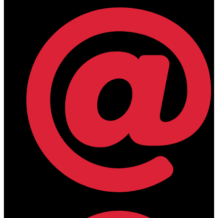
lamdamedical@outlook.com