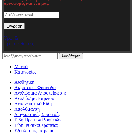
προσφορές και νέα μας.
Όροι &
Προϋποθέσεις
Αναζήτηση
Μενού
Κατηγορίες
Αισθητική
Ακράτεια – Φροντίδα
Αναλώσιμα Αποστείρωσης
Αναλώσιμα Ιατρείου
Αναπνευστικά Είδη
Απολύμανση
Διαγνωστικές Συσκευές
Είδη Πρώτων Βοηθειών
Είδη Φυσικοθεραπείας
Εξοπλισμός Ιατρείου