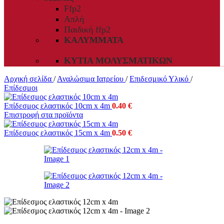
Ffp2
Απλή
Παιδική ffp2
ΚΑΛΎΜΜΑΤΑ
ΚΥΤΊΑ ΜΟΛΥΣΜΑΤΙΚΏΝ
Αρχική σελίδα
/
Αναλώσιμα Ιατρείου
/
Επιδεσμικό Υλικό
/
Επίδεσμοι
Επίδεσμος ελαστικός 10cm x 4m
0.40
€
Επιστροφή στα προϊόντα
Επίδεσμος ελαστικός 15cm x 4m
0.50
€