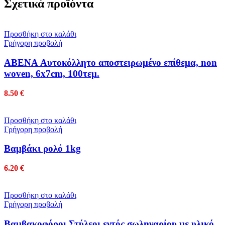
Σχετικά προϊόντα
Προσθήκη στο καλάθι
Γρήγορη προβολή
ABENA Αυτοκόλλητο αποστειρωμένο επίθεμα, non
woven, 6x7cm, 100τεμ.
8.50
€
Προσθήκη στο καλάθι
Γρήγορη προβολή
Βαμβάκι ρολό 1kg
6.20
€
Προσθήκη στο καλάθι
Γρήγορη προβολή
Βαμβακοφόροι Στύλεοι εντός σωληναρίου με υλικό