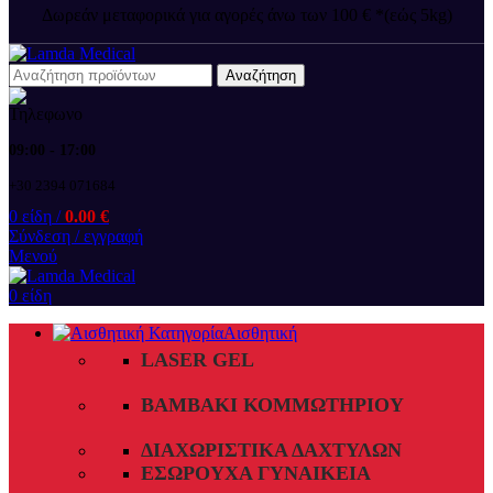
Δωρεάν μεταφορικά για αγορές άνω των 100 € *(εώς 5kg)
Αναζήτηση
09:00 - 17:00
+30 2394 071684
0
είδη
/
0.00
€
Σύνδεση / εγγραφή
Μενού
0
είδη
Αισθητική
LASER GEL
ΒΑΜΒΆΚΙ ΚΟΜΜΩΤΗΡΊΟΥ
ΔΙΑΧΩΡΙΣΤΙΚΆ ΔΑΧΤΎΛΩΝ
ΕΣΏΡΟΥΧΑ ΓΥΝΑΙΚΕΊΑ