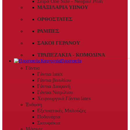
Σειρά One Size - Neopair Prim
ΜΑΞΙΛΆΡΙΑ ΎΠΝΟΥ
ΟΡΘΟΣΤΆΤΕΣ
ΡΆΜΠΕΣ
ΣΆΚΟΙ ΓΕΡΑΝΟΎ
ΤΡΑΠΕΖΆΚΙΑ - ΚΟΜΟΔΊΝΑ
Προστασία
Γάντια
Γάντια latex
Γάντια βινυλίου
Γάντια Διαφανή
Γάντια Νιτρίλιου
Χειρουργικά Γάντια latex
Ένδυση
Εξεταστικές Μπλούζες
Ποδονάρια
Σκουφάκια
Μάσκες