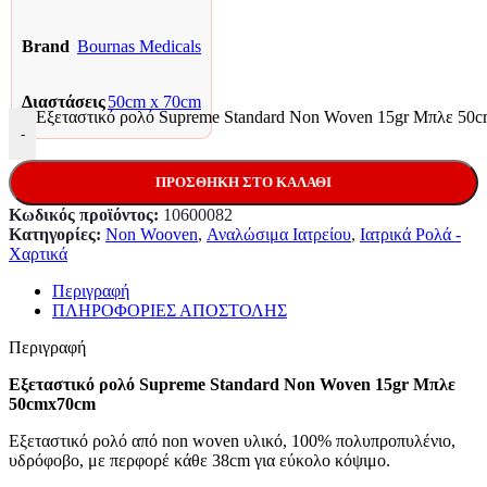
Brand
Bournas Medicals
Διαστάσεις
50cm x 70cm
Εξεταστικό ρολό Supreme Standard Non Woven 15gr Μπλε 50
-
ΠΡΟΣΘΉΚΗ ΣΤΟ ΚΑΛΆΘΙ
Κωδικός προϊόντος:
10600082
Κατηγορίες:
Non Wooven
,
Αναλώσιμα Ιατρείου
,
Ιατρικά Ρολά -
Χαρτικά
Περιγραφή
ΠΛΗΡΟΦΟΡΙΕΣ ΑΠΟΣΤΟΛΗΣ
Περιγραφή
Εξεταστικό ρολό Supreme Standard Non Woven 15gr Μπλε
50cmx70cm
Εξεταστικό ρολό από non woven υλικό, 100% πολυπροπυλένιο,
υδρόφοβο, με περφορέ κάθε 38cm για εύκολο κόψιμο.