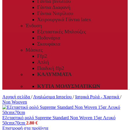
Γάντια βινυλίου
Γάντια Διαφανή
Γάντια Νιτρίλιου
Χειρουργικά Γάντια latex
Ένδυση
Εξεταστικές Μπλούζες
Ποδονάρια
Σκουφάκια
Μάσκες
Ffp2
Απλή
Παιδική ffp2
ΚΑΛΎΜΜΑΤΑ
ΚΥΤΊΑ ΜΟΛΥΣΜΑΤΙΚΏΝ
Αρχική σελίδα
/
Αναλώσιμα Ιατρείου
/
Ιατρικά Ρολά - Χαρτικά
/
Non Wooven
Εξεταστικό ρολό Supreme Standard Non Woven 15gr Λευκό
50cmx70cm
2.80
€
Επιστροφή στα προϊόντα