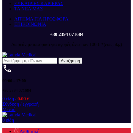
ΕΥΚΑΙΡΙΕΣ ΚΑΡΙΕΡΑΣ
ΤΑ ΝΕΑ ΜΑΣ
ΑΙΤΗΜΑ ΓΙΑ ΠΡΟΣΦΟΡΑ
ΕΠΙΚΟΙΝΩΝΙΑ
+30 2394 071684
Δωρεάν μεταφορικά για αγορές άνω των 100 € *(εώς 5kg)
Αναζήτηση
09:00 - 17:00
+30 2394 071684
0
είδη
/
0.00
€
Σύνδεση / εγγραφή
Μενού
0
είδη
Αισθητική