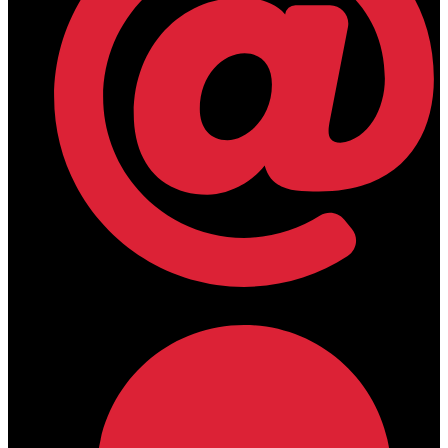
lamdamedical@outlook.com