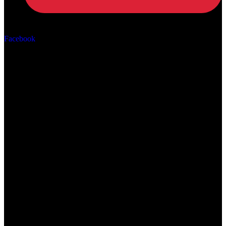
Αρ. ΓΕΜΗ: 162670506000
Facebook