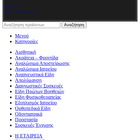
Όροι &
Προϋποθέσεις
Αναζήτηση
Μενού
Κατηγορίες
Αισθητική
Ακράτεια – Φροντίδα
Αναλώσιμα Αποστείρωσης
Αναλώσιμα Ιατρείου
Αναπνευστικά Είδη
Απολύμανση
Διαγνωστικές Συσκευές
Είδη Πρώτων Βοηθειών
Είδη Φυσικοθεραπείας
Εξοπλισμός Ιατρείου
Ορθοπεδικά Είδη
Οδοντιατρικά
Προστασία
Συσκευές Έγχυσης
Η ΕΤΑΙΡΕΙΑ