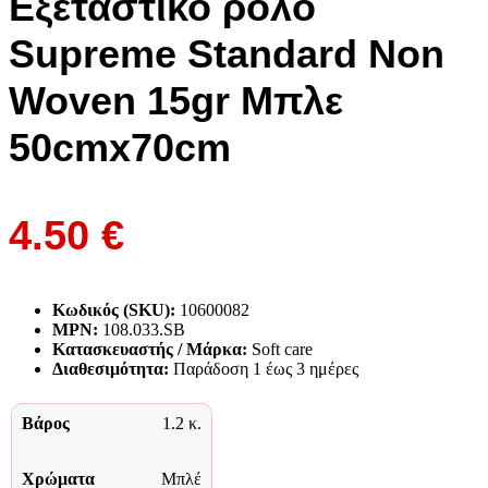
Εξεταστικό ρολό
Supreme Standard Non
Woven 15gr Μπλε
50cmx70cm
4.50
€
Κωδικός (SKU):
10600082
MPN:
108.033.SB
Κατασκευαστής / Μάρκα:
Soft care
Διαθεσιμότητα:
Παράδoση 1 έως 3 ημέρες
Βάρος
1.2 κ.
Χρώματα
Μπλέ