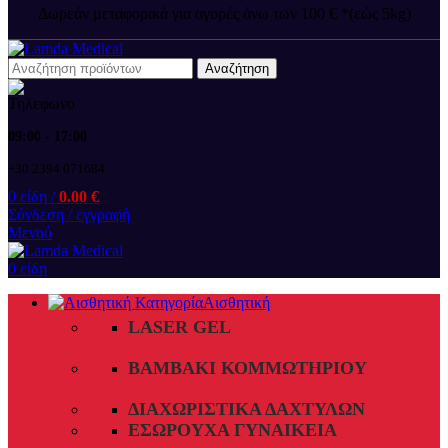
Δωρεάν μεταφορικά για αγορές άνω των 100 € *(εώς 5kg)
Αναζήτηση
09:00 - 17:00
+30 2394 071684
0
είδη
/
0.00
€
Σύνδεση / εγγραφή
Μενού
0
είδη
Αισθητική
LASER GEL
ΒΑΜΒΆΚΙ ΚΟΜΜΩΤΗΡΊΟΥ
ΔΙΑΧΩΡΙΣΤΙΚΆ ΔΑΧΤΎΛΩΝ
ΕΣΏΡΟΥΧΑ ΓΥΝΑΙΚΕΊΑ