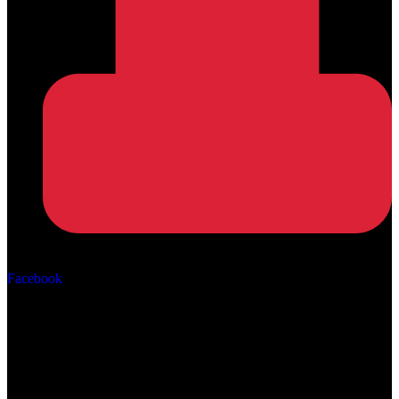
Αρ. ΓΕΜΗ: 162670506000
Facebook