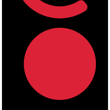
lamdamedical@outlook.com