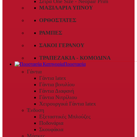
Σειρά One Size - Neopair Prim
ΜΑΞΙΛΆΡΙΑ ΎΠΝΟΥ
ΟΡΘΟΣΤΆΤΕΣ
ΡΆΜΠΕΣ
ΣΆΚΟΙ ΓΕΡΑΝΟΎ
ΤΡΑΠΕΖΆΚΙΑ - ΚΟΜΟΔΊΝΑ
Προστασία
Γάντια
Γάντια latex
Γάντια βινυλίου
Γάντια Διαφανή
Γάντια Νιτρίλιου
Χειρουργικά Γάντια latex
Ένδυση
Εξεταστικές Μπλούζες
Ποδονάρια
Σκουφάκια
Μάσκες