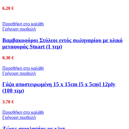
6.20
€
Προσθήκη στο καλάθι
Γρήγορη προβολή
Βαμβακοφόροι Στύλεοι εντός σωληναρίου με υλικό
μεταφοράς Stuart (1 τεμ)
0.30
€
Προσθήκη στο καλάθι
Γρήγορη προβολή
Γάζα αποστειρωμένη 15 x 15cm [5 x 5cm] 12ply
(100 τεμ)
3.70
€
Προσθήκη στο καλάθι
Γρήγορη προβολή
Ζώνες αιμοληψίας με κλιπ