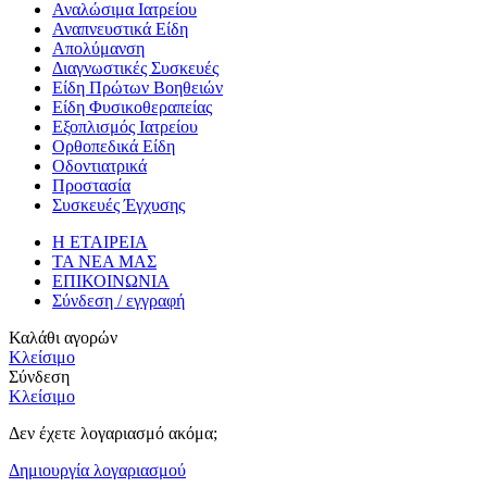
Αναλώσιμα Ιατρείου
Αναπνευστικά Είδη
Απολύμανση
Διαγνωστικές Συσκευές
Είδη Πρώτων Βοηθειών
Είδη Φυσικοθεραπείας
Εξοπλισμός Ιατρείου
Ορθοπεδικά Είδη
Οδοντιατρικά
Προστασία
Συσκευές Έγχυσης
Η ΕΤΑΙΡΕΙΑ
ΤΑ ΝΕΑ ΜΑΣ
ΕΠΙΚΟΙΝΩΝΙΑ
Σύνδεση / εγγραφή
Καλάθι αγορών
Κλείσιμο
Σύνδεση
Κλείσιμο
Δεν έχετε λογαριασμό ακόμα;
Δημιουργία λογαριασμού