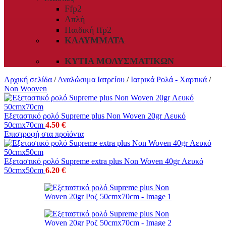
Ffp2
Απλή
Παιδική ffp2
ΚΑΛΎΜΜΑΤΑ
ΚΥΤΊΑ ΜΟΛΥΣΜΑΤΙΚΏΝ
Αρχική σελίδα
/
Αναλώσιμα Ιατρείου
/
Ιατρικά Ρολά - Χαρτικά
/
Non Wooven
Εξεταστικό ρολό Supreme plus Non Woven 20gr Λευκό
50cmx70cm
4.50
€
Επιστροφή στα προϊόντα
Εξεταστικό ρολό Supreme extra plus Non Woven 40gr Λευκό
50cmx50cm
6.20
€