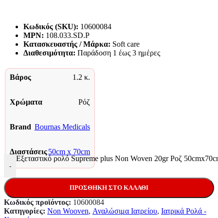
Κωδικός (SKU):
10600084
MPN:
108.033.SD.P
Κατασκευαστής / Μάρκα:
Soft care
Διαθεσιμότητα:
Παράδoση 1 έως 3 ημέρες
Βάρος
1.2 κ.
Χρώματα
Ρόζ
Brand
Bournas Medicals
Διαστάσεις
50cm x 70cm
Εξεταστικό ρολό Supreme plus Non Woven 20gr Ροζ 50cmx70c
-
ΠΡΟΣΘΉΚΗ ΣΤΟ ΚΑΛΆΘΙ
Κωδικός προϊόντος:
10600084
Κατηγορίες:
Non Wooven
,
Αναλώσιμα Ιατρείου
,
Ιατρικά Ρολά -