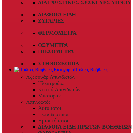
ΔΙΑΓΝΩΣΤΙΚΈΣ ΣΥΣΚΕΥΈΣ ΎΠΝΟΥ
ΔΙΆΦΟΡΑ ΕΊΔΗ
ΖΥΓΑΡΙΈΣ
ΘΕΡΜΌΜΕΤΡΑ
ΟΞΎΜΕΤΡΑ
ΠΙΕΣΌΜΕΤΡΑ
ΣΤΗΘΟΣΚΌΠΙΑ
Πρώτες Βοήθειες
Αξεσουάρ Απινιδωτών
Ηλεκτρόδια
Κουτιά Απινιδωτών
Μπαταρίες
Απινιδωτές
Αυτόματοι
Εκπαιδευτικοί
Ημιαυτόματοι
ΔΙΆΦΟΡΑ ΕΊΔΗ ΠΡΏΤΩΝ ΒΟΗΘΕΙΏΝ