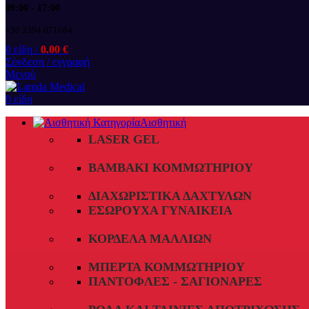
09:00 - 17:00
+30 2394 071684
0
είδη
/
0.00
€
Σύνδεση / εγγραφή
Μενού
0
είδη
Αισθητική
LASER GEL
ΒΑΜΒΆΚΙ ΚΟΜΜΩΤΗΡΊΟΥ
ΔΙΑΧΩΡΙΣΤΙΚΆ ΔΑΧΤΎΛΩΝ
ΕΣΏΡΟΥΧΑ ΓΥΝΑΙΚΕΊΑ
ΚΟΡΔΈΛΑ ΜΑΛΛΙΏΝ
ΜΠΈΡΤΑ ΚΟΜΜΩΤΗΡΊΟΥ
ΠΑΝΤΌΦΛΕΣ - ΣΑΓΙΟΝΆΡΕΣ