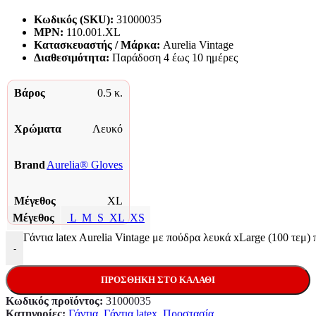
Κωδικός (SKU):
31000035
MPN:
110.001.XL
Κατασκευαστής / Μάρκα:
Aurelia Vintage
Διαθεσιμότητα:
Παράδoση 4 έως 10 ημέρες
Βάρος
0.5 κ.
Χρώματα
Λευκό
Brand
Aurelia® Gloves
Μέγεθος
XL
Μέγεθος
L
M
S
XL
XS
Γάντια latex Aurelia Vintage με πούδρα λευκά xLarge (100 τεμ)
-
ΠΡΟΣΘΉΚΗ ΣΤΟ ΚΑΛΆΘΙ
Κωδικός προϊόντος:
31000035
Κατηγορίες:
Γάντια
,
Γάντια latex
,
Προστασία