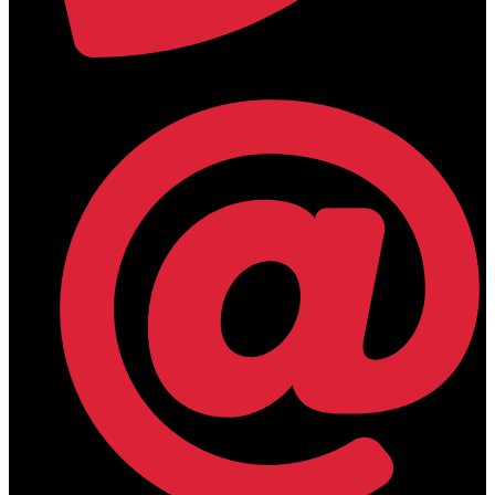
+30 2394 071684