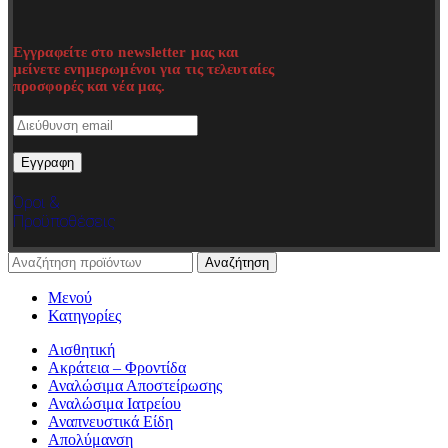
Εγγραφείτε στο newsletter μας και
μείνετε ενημερωμένοι για τις τελευταίες
προσφορές και νέα μας.
Όροι &
Προϋποθέσεις
Αναζήτηση
Μενού
Κατηγορίες
Αισθητική
Ακράτεια – Φροντίδα
Αναλώσιμα Αποστείρωσης
Αναλώσιμα Ιατρείου
Αναπνευστικά Είδη
Απολύμανση