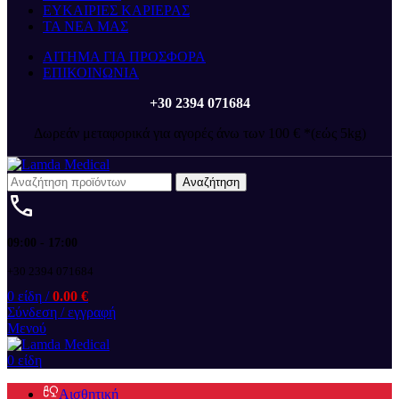
ΕΥΚΑΙΡΙΕΣ ΚΑΡΙΕΡΑΣ
ΤΑ ΝΕΑ ΜΑΣ
ΑΙΤΗΜΑ ΓΙΑ ΠΡΟΣΦΟΡΑ
ΕΠΙΚΟΙΝΩΝΙΑ
+30 2394 071684
Δωρεάν μεταφορικά για αγορές άνω των 100 € *(εώς 5kg)
Αναζήτηση
09:00 - 17:00
+30 2394 071684
0
είδη
/
0.00
€
Σύνδεση / εγγραφή
Μενού
0
είδη
Αισθητική