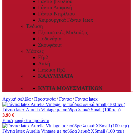
Γάντια βινυλίου
Γάντια Διαφανή
Γάντια Νιτρίλιου
Χειρουργικά Γάντια latex
Ένδυση
Εξεταστικές Μπλούζες
Ποδονάρια
Σκουφάκια
Μάσκες
Ffp2
Απλή
Παιδική ffp2
ΚΑΛΎΜΜΑΤΑ
ΚΥΤΊΑ ΜΟΛΥΣΜΑΤΙΚΏΝ
Αρχική σελίδα
/
Προστασία
/
Γάντια
/
Γάντια latex
Γάντια latex Aurelia Vintage με πούδρα λευκά Small (100 τεμ)
3.90
€
Επιστροφή στα προϊόντα
Γάντια latex Aurelia Vintage με πούδρα λευκά XSmall (100 τεμ)