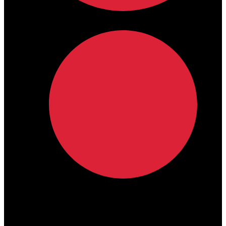
lamdamedical@outlook.com