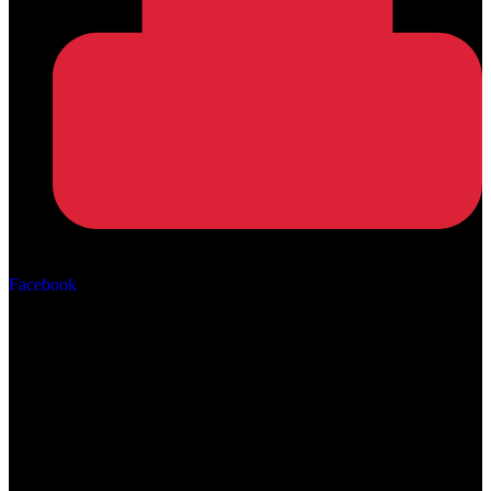
Αρ. ΓΕΜΗ: 162670506000
Facebook