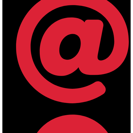
lamdamedical@outlook.com