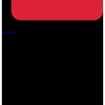
Αρ. ΓΕΜΗ: 162670506000
Facebook