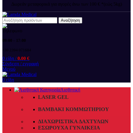
Δωρεάν μεταφορικά για αγορές άνω των 100 € *(εώς 5kg)
Αναζήτηση
09:00 - 17:00
+30 2394 071684
0
είδη
/
0.00
€
Σύνδεση / εγγραφή
Μενού
0
είδη
Αισθητική
LASER GEL
ΒΑΜΒΆΚΙ ΚΟΜΜΩΤΗΡΊΟΥ
ΔΙΑΧΩΡΙΣΤΙΚΆ ΔΑΧΤΎΛΩΝ
ΕΣΏΡΟΥΧΑ ΓΥΝΑΙΚΕΊΑ