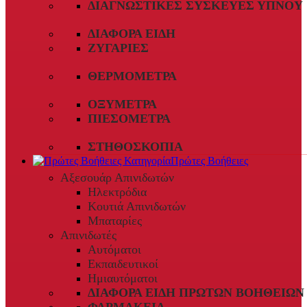
ΔΙΑΓΝΩΣΤΙΚΈΣ ΣΥΣΚΕΥΈΣ ΎΠΝΟΥ
ΔΙΆΦΟΡΑ ΕΊΔΗ
ΖΥΓΑΡΙΈΣ
ΘΕΡΜΌΜΕΤΡΑ
ΟΞΎΜΕΤΡΑ
ΠΙΕΣΌΜΕΤΡΑ
ΣΤΗΘΟΣΚΌΠΙΑ
Πρώτες Βοήθειες
Αξεσουάρ Απινιδωτών
Ηλεκτρόδια
Κουτιά Απινιδωτών
Μπαταρίες
Απινιδωτές
Αυτόματοι
Εκπαιδευτικοί
Ημιαυτόματοι
ΔΙΆΦΟΡΑ ΕΊΔΗ ΠΡΏΤΩΝ ΒΟΗΘΕΙΏΝ