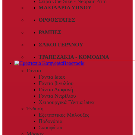
Σειρά One Size - Neopair Prim
ΜΑΞΙΛΆΡΙΑ ΎΠΝΟΥ
ΟΡΘΟΣΤΆΤΕΣ
ΡΆΜΠΕΣ
ΣΆΚΟΙ ΓΕΡΑΝΟΎ
ΤΡΑΠΕΖΆΚΙΑ - ΚΟΜΟΔΊΝΑ
Προστασία
Γάντια
Γάντια latex
Γάντια βινυλίου
Γάντια Διαφανή
Γάντια Νιτρίλιου
Χειρουργικά Γάντια latex
Ένδυση
Εξεταστικές Μπλούζες
Ποδονάρια
Σκουφάκια
Μάσκες