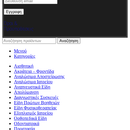
Όροι &
Προϋποθέσεις
Αναζήτηση
Μενού
Κατηγορίες
Αισθητική
Ακράτεια – Φροντίδα
Αναλώσιμα Αποστείρωσης
Αναλώσιμα Ιατρείου
Αναπνευστικά Είδη
Απολύμανση
Διαγνωστικές Συσκευές
Είδη Πρώτων Βοηθειών
Είδη Φυσικοθεραπείας
Εξοπλισμός Ιατρείου
Ορθοπεδικά Είδη
Οδοντιατρικά
Προστασία