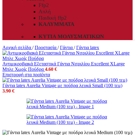
Ffp2
Απλή
Παιδική ffp2
ΚΑΛΎΜΜΑΤΑ
ΚΥΤΊΑ ΜΟΛΥΣΜΑΤΙΚΏΝ
Αρχική σελίδα
/
Προστασία
/
Γάντια
/
Γάντια latex
Αντιμικροβιακά Εξεταστικά Γάντια Νιτριλίου Excellent XLarge
Μπλε Χωρίς Πούδρα
4.60
€
Επιστροφή στα προϊόντα
Γάντια latex Aurelia Vintage με πούδρα λευκά Small (100 τεμ)
3.90
€