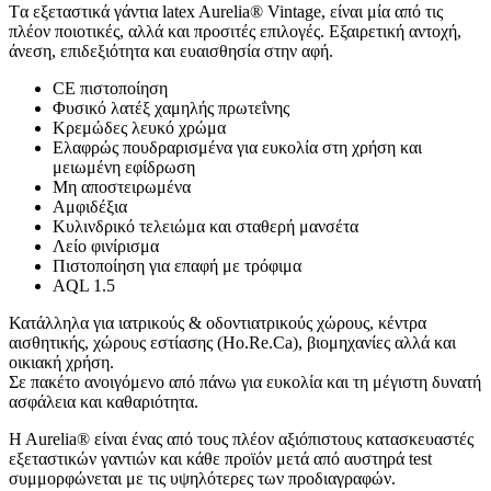
Tα εξεταστικά γάντια latex Aurelia® Vintage, είναι μία από τις
πλέον ποιοτικές, αλλά και προσιτές επιλογές. Εξαιρετική αντοχή,
άνεση, επιδεξιότητα και ευαισθησία στην αφή.
CE πιστοποίηση
Φυσικό λατέξ χαμηλής πρωτεΐνης
Κρεμώδες λευκό χρώμα
Ελαφρώς πουδραρισμένα για ευκολία στη χρήση και
μειωμένη εφίδρωση
Μη αποστειρωμένα
Αμφιδέξια
Κυλινδρικό τελειώμα και σταθερή μανσέτα
Λείο φινίρισμα
Πιστοποίηση για επαφή με τρόφιμα
AQL 1.5
Κατάλληλα για ιατρικούς & οδοντιατρικούς χώρους, κέντρα
αισθητικής, χώρους εστίασης (Ho.Re.Ca), βιομηχανίες αλλά και
οικιακή χρήση.
Σε πακέτο ανοιγόμενο από πάνω για ευκολία και τη μέγιστη δυνατή
ασφάλεια και καθαριότητα.
H Aurelia® είναι ένας από τους πλέον αξιόπιστους κατασκευαστές
εξεταστικών γαντιών και κάθε προϊόν μετά από αυστηρά test
συμμορφώνεται με τις υψηλότερες των προδιαγραφών.