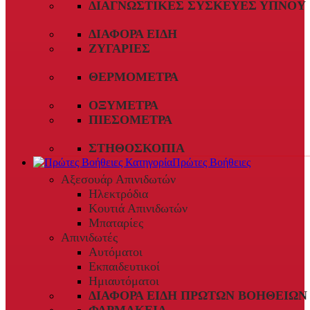
ΔΙΑΓΝΩΣΤΙΚΈΣ ΣΥΣΚΕΥΈΣ ΎΠΝΟΥ
ΔΙΆΦΟΡΑ ΕΊΔΗ
ΖΥΓΑΡΙΈΣ
ΘΕΡΜΌΜΕΤΡΑ
ΟΞΎΜΕΤΡΑ
ΠΙΕΣΌΜΕΤΡΑ
ΣΤΗΘΟΣΚΌΠΙΑ
Πρώτες Βοήθειες
Αξεσουάρ Απινιδωτών
Ηλεκτρόδια
Κουτιά Απινιδωτών
Μπαταρίες
Απινιδωτές
Αυτόματοι
Εκπαιδευτικοί
Ημιαυτόματοι
ΔΙΆΦΟΡΑ ΕΊΔΗ ΠΡΏΤΩΝ ΒΟΗΘΕΙΏΝ