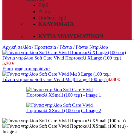
Ffp2
Απλή
Παιδική ffp2
ΚΑΛΎΜΜΑΤΑ
ΚΥΤΊΑ ΜΟΛΥΣΜΑΤΙΚΏΝ
Αρχική σελίδα
/
Προστασία
/
Γάντια
/
Γάντια Νιτριλίου
Γάντια νιτριλίου Soft Care Vivid Πορτοκαλί XLarge (100 τεμ)
5.70
€
Επιστροφή στα προϊόντα
Γάντια νιτριλίου Soft Care Vivid Μωβ Large (100 τεμ)
4.00
€