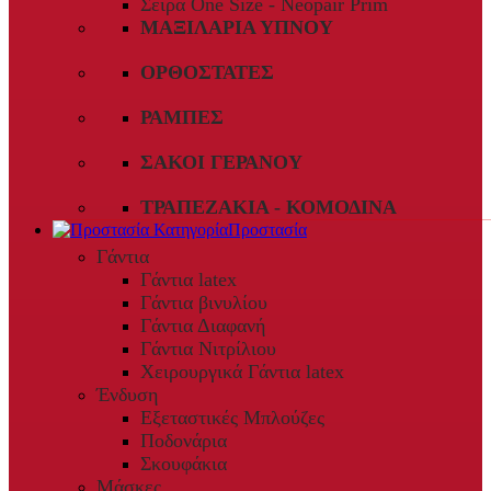
Σειρά One Size - Neopair Prim
ΜΑΞΙΛΆΡΙΑ ΎΠΝΟΥ
ΟΡΘΟΣΤΆΤΕΣ
ΡΆΜΠΕΣ
ΣΆΚΟΙ ΓΕΡΑΝΟΎ
ΤΡΑΠΕΖΆΚΙΑ - ΚΟΜΟΔΊΝΑ
Προστασία
Γάντια
Γάντια latex
Γάντια βινυλίου
Γάντια Διαφανή
Γάντια Νιτρίλιου
Χειρουργικά Γάντια latex
Ένδυση
Εξεταστικές Μπλούζες
Ποδονάρια
Σκουφάκια
Μάσκες