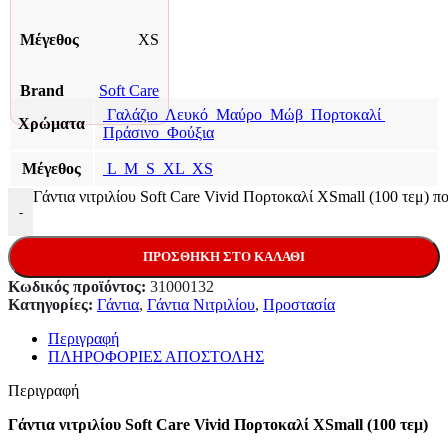
Μέγεθος
XS
Brand
Soft Care
Γαλάζιο
Λευκό
Μαύρο
Μώβ
Πορτοκαλί
Χρώματα
Πράσινο
Φούξια
Μέγεθος
L
M
S
XL
XS
Γάντια νιτριλίου Soft Care Vivid Πορτοκαλί XSmall (100 τεμ) π
-
ΠΡΟΣΘΉΚΗ ΣΤΟ ΚΑΛΆΘΙ
Κωδικός προϊόντος:
31000132
Κατηγορίες:
Γάντια
,
Γάντια Νιτριλίου
,
Προστασία
Περιγραφή
ΠΛΗΡΟΦΟΡΙΕΣ ΑΠΟΣΤΟΛΗΣ
Περιγραφή
Γάντια νιτριλίου Soft Care Vivid Πορτοκαλί XSmall (100 τεμ)