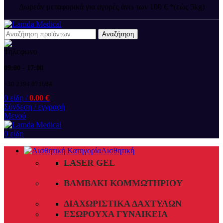
Δωρεάν μεταφορικά για αγορές άνω των 100 € *(εώς 5kg)
Αναζήτηση
09:00 - 17:00
+30 2394 071684
0
είδη
/
0.00
€
Σύνδεση / εγγραφή
Μενού
0
είδη
Αισθητική
LASER GEL
ΒΑΜΒΆΚΙ ΚΟΜΜΩΤΗΡΊΟΥ
ΔΙΑΧΩΡΙΣΤΙΚΆ ΔΑΧΤΎΛΩΝ
ΕΣΏΡΟΥΧΑ ΓΥΝΑΙΚΕΊΑ