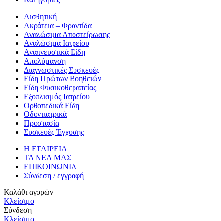
Αισθητική
Ακράτεια – Φροντίδα
Αναλώσιμα Αποστείρωσης
Αναλώσιμα Ιατρείου
Αναπνευστικά Είδη
Απολύμανση
Διαγνωστικές Συσκευές
Είδη Πρώτων Βοηθειών
Είδη Φυσικοθεραπείας
Εξοπλισμός Ιατρείου
Ορθοπεδικά Είδη
Οδοντιατρικά
Προστασία
Συσκευές Έγχυσης
Η ΕΤΑΙΡΕΙΑ
ΤΑ ΝΕΑ ΜΑΣ
ΕΠΙΚΟΙΝΩΝΙΑ
Σύνδεση / εγγραφή
Καλάθι αγορών
Κλείσιμο
Σύνδεση
Κλείσιμο