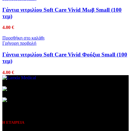
Γάντια νιτριλίου Soft Care Vivid Μωβ Small (100
τεμ)
4.00
€
Προσθήκη στο καλάθι
Γρήγορη προβολή
Γάντια νιτριλίου Soft Care Vivid Φούξια Small (100
τεμ)
4.00
€
Συμβεβλημένος Πάροχος
Η ΕΤΑΙΡΕΙΑ