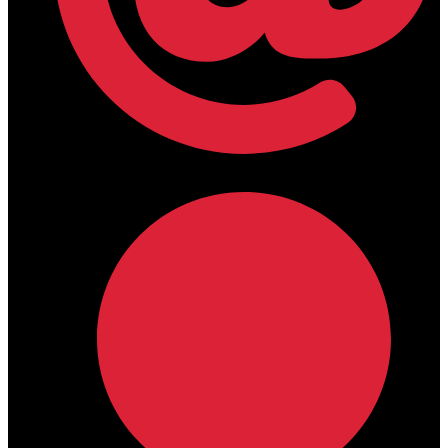
lamdamedical@outlook.com