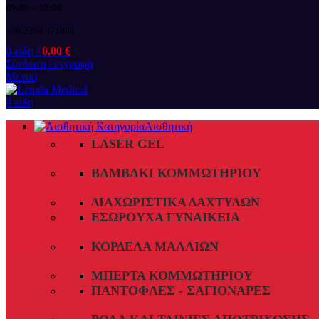
09:00 - 17:00
+30 2394 071684
0
είδη
/
0.00
€
Σύνδεση / εγγραφή
Μενού
0
είδη
Αισθητική
LASER GEL
ΒΑΜΒΆΚΙ ΚΟΜΜΩΤΗΡΊΟΥ
ΔΙΑΧΩΡΙΣΤΙΚΆ ΔΑΧΤΎΛΩΝ
ΕΣΏΡΟΥΧΑ ΓΥΝΑΙΚΕΊΑ
ΚΟΡΔΈΛΑ ΜΑΛΛΙΏΝ
ΜΠΈΡΤΑ ΚΟΜΜΩΤΗΡΊΟΥ
ΠΑΝΤΌΦΛΕΣ - ΣΑΓΙΟΝΆΡΕΣ