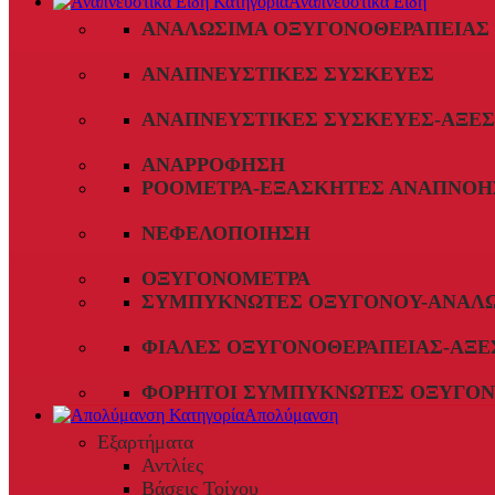
Αναπνευστικά Είδη
ΑΝΑΛΏΣΙΜΑ ΟΞΥΓΟΝΟΘΕΡΑΠΕΊΑΣ
ΑΝΑΠΝΕΥΣΤΙΚΈΣ ΣΥΣΚΕΥΈΣ
ΑΝΑΠΝΕΥΣΤΙΚΈΣ ΣΥΣΚΕΥΈΣ-ΑΞΕ
ΑΝΑΡΡΌΦΗΣΗ
ΡΟΌΜΕΤΡΑ-ΕΞΑΣΚΗΤΈΣ ΑΝΑΠΝΟΉ
ΝΕΦΕΛΟΠΟΊΗΣΗ
ΟΞΥΓΟΝΌΜΕΤΡΑ
ΣΥΜΠΥΚΝΩΤΈΣ ΟΞΥΓΌΝΟΥ-ΑΝΑΛ
ΦΙΆΛΕΣ ΟΞΥΓΟΝΟΘΕΡΑΠΕΊΑΣ-ΑΞΕ
ΦΟΡΗΤΟΊ ΣΥΜΠΥΚΝΩΤΈΣ ΟΞΥΓΌΝ
Απολύμανση
Εξαρτήματα
Αντλίες
Βάσεις Τοίχου