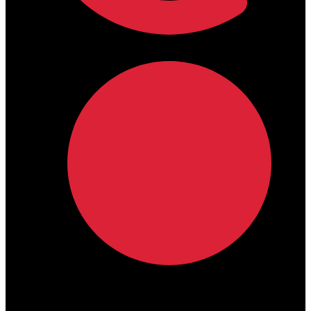
lamdamedical@outlook.com