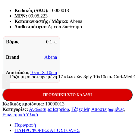
Κωδικός (SKU):
10000013
MPN:
09.05.223
Κατασκευαστής / Μάρκα:
Abena
Διαθεσιμότητα:
Άμεσα διαθέσιμο
Βάρος
0.1 κ.
Brand
Abena
Διαστάσεις
10cm X 10cm
Γάζα μη αποστειρωμένη 17 κλωστών 8ply 10x10cm- Curi-Med G
-
ΠΡΟΣΘΉΚΗ ΣΤΟ ΚΑΛΆΘΙ
Κωδικός προϊόντος:
10000013
Κατηγορίες:
Αναλώσιμα Ιατρείου
,
Γάζες Μη Αποστειρωμένες
,
Επιδεσμικό Υλικό
Περιγραφή
ΠΛΗΡΟΦΟΡΙΕΣ ΑΠΟΣΤΟΛΗΣ