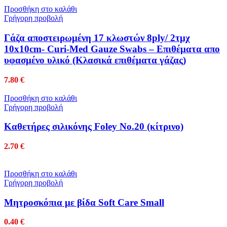
Προσθήκη στο καλάθι
Γρήγορη προβολή
Γάζα αποστειρωμένη 17 κλωστών 8ply/ 2τμχ
10x10cm- Curi-Med Gauze Swabs – Επιθέματα απο
υφασμένο υλικό (Κλασικά επιθέματα γάζας)
7.80
€
Προσθήκη στο καλάθι
Γρήγορη προβολή
Καθετήρες σιλικόνης Foley No.20 (κίτρινο)
2.70
€
Προσθήκη στο καλάθι
Γρήγορη προβολή
Μητροσκόπια με βίδα Soft Care Small
0.40
€