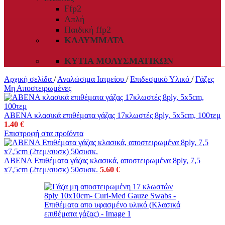
Ffp2
Απλή
Παιδική ffp2
ΚΑΛΎΜΜΑΤΑ
ΚΥΤΊΑ ΜΟΛΥΣΜΑΤΙΚΏΝ
Αρχική σελίδα
/
Αναλώσιμα Ιατρείου
/
Επιδεσμικό Υλικό
/
Γάζες
Μη Αποστειρωμένες
ABENA κλασικά επιθέματα γάζας 17κλωστές 8ply, 5x5cm, 100τεμ
1.40
€
Επιστροφή στα προϊόντα
ABENA Επιθέματα γάζας κλασικά, αποστειρωμένα 8ply, 7,5
x7,5cm (2τεμ/συσκ) 50συσκ.
5.60
€