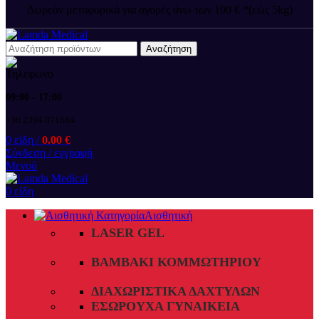
Δωρεάν μεταφορικά για αγορές άνω των 100 € *(εώς 5kg)
Αναζήτηση
09:00 - 17:00
+30 2394 071684
0
είδη
/
0.00
€
Σύνδεση / εγγραφή
Μενού
0
είδη
Αισθητική
LASER GEL
ΒΑΜΒΆΚΙ ΚΟΜΜΩΤΗΡΊΟΥ
ΔΙΑΧΩΡΙΣΤΙΚΆ ΔΑΧΤΎΛΩΝ
ΕΣΏΡΟΥΧΑ ΓΥΝΑΙΚΕΊΑ