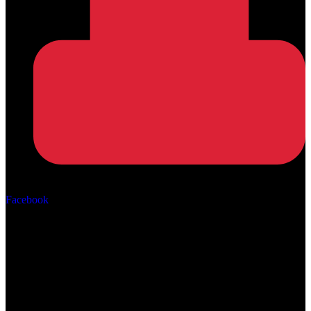
Αρ. ΓΕΜΗ: 162670506000
Facebook