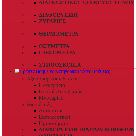
ΔΙΑΓΝΩΣΤΙΚΈΣ ΣΥΣΚΕΥΈΣ ΎΠΝΟΥ
ΔΙΆΦΟΡΑ ΕΊΔΗ
ΖΥΓΑΡΙΈΣ
ΘΕΡΜΌΜΕΤΡΑ
ΟΞΎΜΕΤΡΑ
ΠΙΕΣΌΜΕΤΡΑ
ΣΤΗΘΟΣΚΌΠΙΑ
Πρώτες Βοήθειες
Αξεσουάρ Απινιδωτών
Ηλεκτρόδια
Κουτιά Απινιδωτών
Μπαταρίες
Απινιδωτές
Αυτόματοι
Εκπαιδευτικοί
Ημιαυτόματοι
ΔΙΆΦΟΡΑ ΕΊΔΗ ΠΡΏΤΩΝ ΒΟΗΘΕΙΏΝ