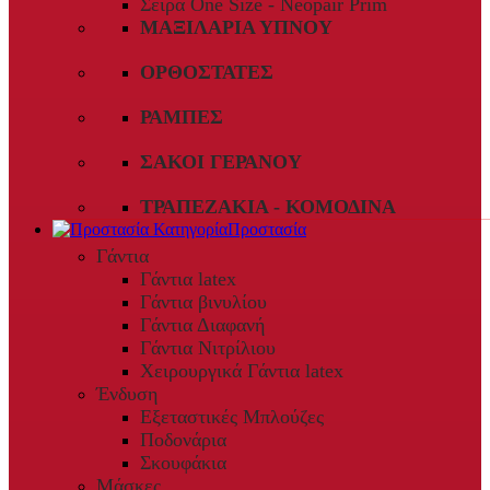
Σειρά One Size - Neopair Prim
ΜΑΞΙΛΆΡΙΑ ΎΠΝΟΥ
ΟΡΘΟΣΤΆΤΕΣ
ΡΆΜΠΕΣ
ΣΆΚΟΙ ΓΕΡΑΝΟΎ
ΤΡΑΠΕΖΆΚΙΑ - ΚΟΜΟΔΊΝΑ
Προστασία
Γάντια
Γάντια latex
Γάντια βινυλίου
Γάντια Διαφανή
Γάντια Νιτρίλιου
Χειρουργικά Γάντια latex
Ένδυση
Εξεταστικές Μπλούζες
Ποδονάρια
Σκουφάκια
Μάσκες