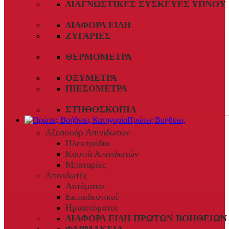
ΔΙΑΓΝΩΣΤΙΚΈΣ ΣΥΣΚΕΥΈΣ ΎΠΝΟΥ
ΔΙΆΦΟΡΑ ΕΊΔΗ
ΖΥΓΑΡΙΈΣ
ΘΕΡΜΌΜΕΤΡΑ
ΟΞΎΜΕΤΡΑ
ΠΙΕΣΌΜΕΤΡΑ
ΣΤΗΘΟΣΚΌΠΙΑ
Πρώτες Βοήθειες
Αξεσουάρ Απινιδωτών
Ηλεκτρόδια
Κουτιά Απινιδωτών
Μπαταρίες
Απινιδωτές
Αυτόματοι
Εκπαιδευτικοί
Ημιαυτόματοι
ΔΙΆΦΟΡΑ ΕΊΔΗ ΠΡΏΤΩΝ ΒΟΗΘΕΙΏΝ