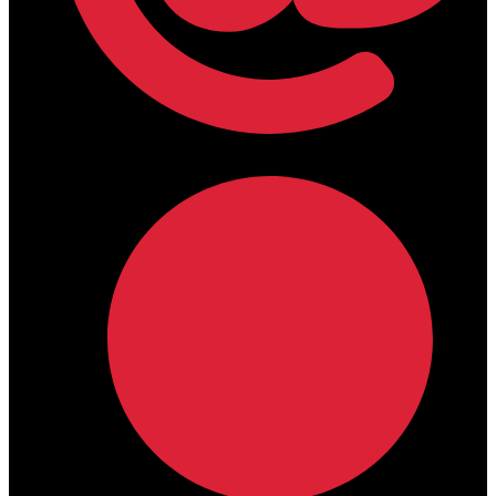
lamdamedical@outlook.com