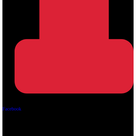
Αρ. ΓΕΜΗ: 162670506000
Facebook