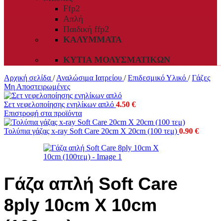
Ffp2
Απλή
Παιδική ffp2
ΚΑΛΎΜΜΑΤΑ
ΚΥΤΊΑ ΜΟΛΥΣΜΑΤΙΚΏΝ
Αρχική σελίδα
/
Αναλώσιμα Ιατρείου
/
Επιδεσμικό Υλικό
/
Γάζες
Μη Αποστειρωμένες
Σετ νεφελοποίησης ενηλίκων απλό
4.50
€
Επιστροφή στα προϊόντα
Τολύπια γάζας x-ray Soft Care 20cm X 20cm (100 τεμ)
0.90
€
Γάζα απλή Soft Care
8ply 10cm X 10cm