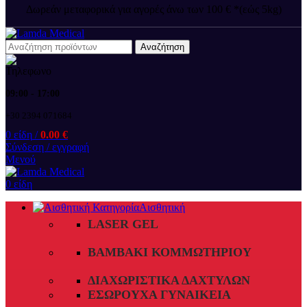
Δωρεάν μεταφορικά για αγορές άνω των 100 € *(εώς 5kg)
Αναζήτηση
09:00 - 17:00
+30 2394 071684
0
είδη
/
0.00
€
Σύνδεση / εγγραφή
Μενού
0
είδη
Αισθητική
LASER GEL
ΒΑΜΒΆΚΙ ΚΟΜΜΩΤΗΡΊΟΥ
ΔΙΑΧΩΡΙΣΤΙΚΆ ΔΑΧΤΎΛΩΝ
ΕΣΏΡΟΥΧΑ ΓΥΝΑΙΚΕΊΑ