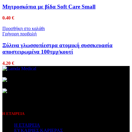
Μητροσκόπια με βίδα Soft Care Small
0.40
€
Προσθήκη στο καλάθι
Γρήγορη προβολή
Ξύλινα γλωσσοπίεστρα ατομική συσσκευασία
αποστειρωμένα 100τμχ/κουτί
4.20
€
Συμβεβλημένος Πάροχος
Η ΕΤΑΙΡΕΙΑ
Η ΕΤΑΙΡΕΙΑ
ΕΥΚΑΙΡΙΕΣ ΚΑΡΙΕΡΑΣ