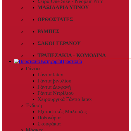
Σειρά One Size - Neopair Prim
ΜΑΞΙΛΆΡΙΑ ΎΠΝΟΥ
ΟΡΘΟΣΤΆΤΕΣ
ΡΆΜΠΕΣ
ΣΆΚΟΙ ΓΕΡΑΝΟΎ
ΤΡΑΠΕΖΆΚΙΑ - ΚΟΜΟΔΊΝΑ
Προστασία
Γάντια
Γάντια latex
Γάντια βινυλίου
Γάντια Διαφανή
Γάντια Νιτρίλιου
Χειρουργικά Γάντια latex
Ένδυση
Εξεταστικές Μπλούζες
Ποδονάρια
Σκουφάκια
Μάσκες