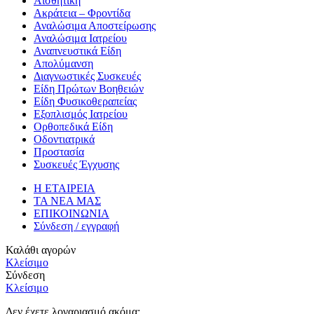
Αισθητική
Ακράτεια – Φροντίδα
Αναλώσιμα Αποστείρωσης
Αναλώσιμα Ιατρείου
Αναπνευστικά Είδη
Απολύμανση
Διαγνωστικές Συσκευές
Είδη Πρώτων Βοηθειών
Είδη Φυσικοθεραπείας
Εξοπλισμός Ιατρείου
Ορθοπεδικά Είδη
Οδοντιατρικά
Προστασία
Συσκευές Έγχυσης
Η ΕΤΑΙΡΕΙΑ
ΤΑ ΝΕΑ ΜΑΣ
ΕΠΙΚΟΙΝΩΝΙΑ
Σύνδεση / εγγραφή
Καλάθι αγορών
Κλείσιμο
Σύνδεση
Κλείσιμο
Δεν έχετε λογαριασμό ακόμα;