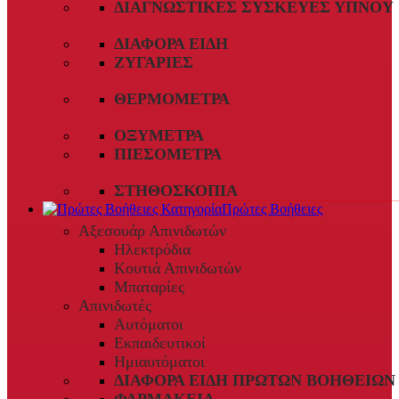
ΔΙΑΓΝΩΣΤΙΚΈΣ ΣΥΣΚΕΥΈΣ ΎΠΝΟΥ
ΔΙΆΦΟΡΑ ΕΊΔΗ
ΖΥΓΑΡΙΈΣ
ΘΕΡΜΌΜΕΤΡΑ
ΟΞΎΜΕΤΡΑ
ΠΙΕΣΌΜΕΤΡΑ
ΣΤΗΘΟΣΚΌΠΙΑ
Πρώτες Βοήθειες
Αξεσουάρ Απινιδωτών
Ηλεκτρόδια
Κουτιά Απινιδωτών
Μπαταρίες
Απινιδωτές
Αυτόματοι
Εκπαιδευτικοί
Ημιαυτόματοι
ΔΙΆΦΟΡΑ ΕΊΔΗ ΠΡΏΤΩΝ ΒΟΗΘΕΙΏΝ