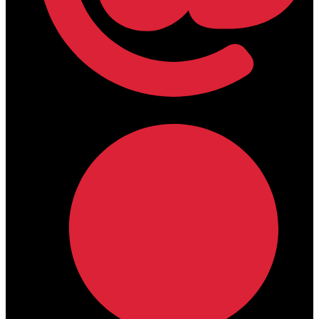
lamdamedical@outlook.com