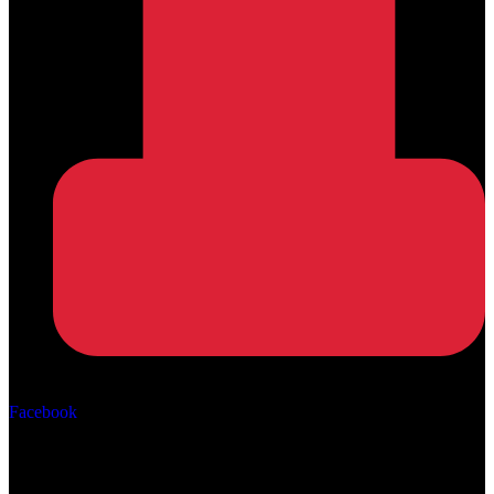
Αρ. ΓΕΜΗ: 162670506000
Facebook