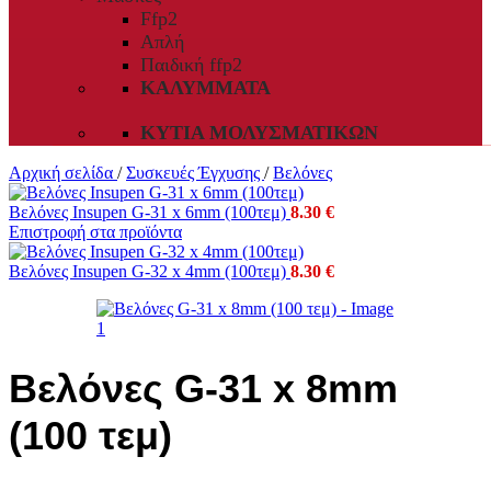
Ffp2
Απλή
Παιδική ffp2
ΚΑΛΎΜΜΑΤΑ
ΚΥΤΊΑ ΜΟΛΥΣΜΑΤΙΚΏΝ
Αρχική σελίδα
/
Συσκευές Έγχυσης
/
Βελόνες
Βελόνες Insupen G-31 x 6mm (100τεμ)
8.30
€
Επιστροφή στα προϊόντα
Βελόνες Insupen G-32 x 4mm (100τεμ)
8.30
€
Βελόνες G-31 x 8mm
(100 τεμ)