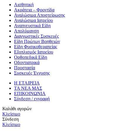
Αισθητική
Ακράτεια – Φροντίδα
Αναλώσιμα Αποστείρωσης
Αναλώσιμα Ιατρείου
Αναπνευστικά Είδη
Απολύμανση
Διαγνωστικές Συσκευές
Είδη Πρώτων Βοηθειών
Είδη Φυσικοθεραπείας
Εξοπλισμός Ιατρείου
Ορθοπεδικά Είδη
Οδοντιατρικά
Προστασία
Συσκευές Έγχυσης
Η ΕΤΑΙΡΕΙΑ
ΤΑ ΝΕΑ ΜΑΣ
ΕΠΙΚΟΙΝΩΝΙΑ
Σύνδεση / εγγραφή
Καλάθι αγορών
Κλείσιμο
Σύνδεση
Κλείσιμο