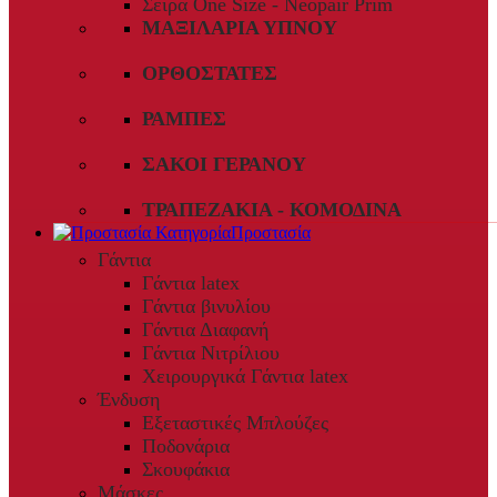
Σειρά One Size - Neopair Prim
ΜΑΞΙΛΆΡΙΑ ΎΠΝΟΥ
ΟΡΘΟΣΤΆΤΕΣ
ΡΆΜΠΕΣ
ΣΆΚΟΙ ΓΕΡΑΝΟΎ
ΤΡΑΠΕΖΆΚΙΑ - ΚΟΜΟΔΊΝΑ
Προστασία
Γάντια
Γάντια latex
Γάντια βινυλίου
Γάντια Διαφανή
Γάντια Νιτρίλιου
Χειρουργικά Γάντια latex
Ένδυση
Εξεταστικές Μπλούζες
Ποδονάρια
Σκουφάκια
Μάσκες