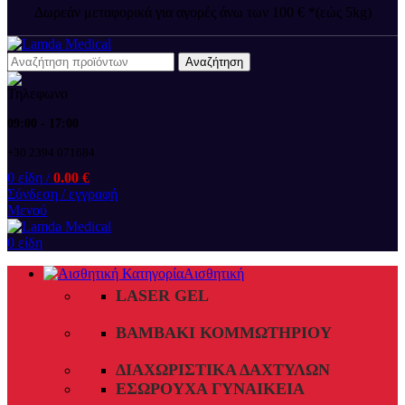
Δωρεάν μεταφορικά για αγορές άνω των 100 € *(εώς 5kg)
Αναζήτηση
09:00 - 17:00
+30 2394 071684
0
είδη
/
0.00
€
Σύνδεση / εγγραφή
Μενού
0
είδη
Αισθητική
LASER GEL
ΒΑΜΒΆΚΙ ΚΟΜΜΩΤΗΡΊΟΥ
ΔΙΑΧΩΡΙΣΤΙΚΆ ΔΑΧΤΎΛΩΝ
ΕΣΏΡΟΥΧΑ ΓΥΝΑΙΚΕΊΑ