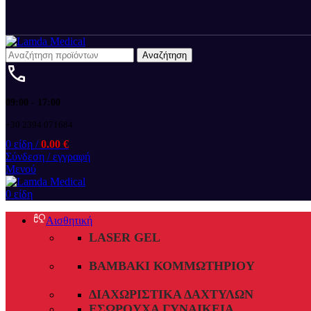
Αναζήτηση
09:00 - 17:00
+30 2394 071684
0
είδη
/
0.00
€
Σύνδεση / εγγραφή
Μενού
0
είδη
Αισθητική
LASER GEL
ΒΑΜΒΆΚΙ ΚΟΜΜΩΤΗΡΊΟΥ
ΔΙΑΧΩΡΙΣΤΙΚΆ ΔΑΧΤΎΛΩΝ
ΕΣΏΡΟΥΧΑ ΓΥΝΑΙΚΕΊΑ