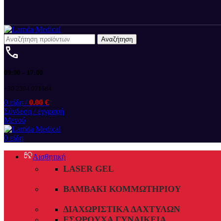
Αναζήτηση
09:00 - 17:00
+30 2394 071684
0
είδη
/
0.00
€
Σύνδεση / εγγραφή
Μενού
0
είδη
Αισθητική
LASER GEL
ΒΑΜΒΆΚΙ ΚΟΜΜΩΤΗΡΊΟΥ
ΔΙΑΧΩΡΙΣΤΙΚΆ ΔΑΧΤΎΛΩΝ
ΕΣΏΡΟΥΧΑ ΓΥΝΑΙΚΕΊΑ