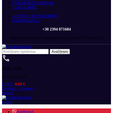
ΕΥΚΑΙΡΙΕΣ ΚΑΡΙΕΡΑΣ
ΤΑ ΝΕΑ ΜΑΣ
ΑΙΤΗΜΑ ΓΙΑ ΠΡΟΣΦΟΡΑ
ΕΠΙΚΟΙΝΩΝΙΑ
+30 2394 071684
Δωρεάν μεταφορικά για αγορές άνω των 100 € *(εώς 5kg)
Αναζήτηση
09:00 - 17:00
+30 2394 071684
0
είδη
/
0.00
€
Σύνδεση / εγγραφή
Μενού
0
είδη
Αισθητική