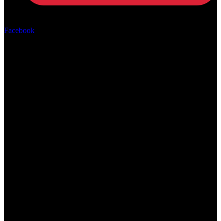
Αρ. ΓΕΜΗ: 162670506000
Facebook