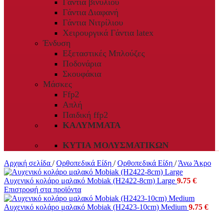
Γάντια βινυλίου
Γάντια Διαφανή
Γάντια Νιτρίλιου
Χειρουργικά Γάντια latex
Ένδυση
Εξεταστικές Μπλούζες
Ποδονάρια
Σκουφάκια
Μάσκες
Ffp2
Απλή
Παιδική ffp2
ΚΑΛΎΜΜΑΤΑ
ΚΥΤΊΑ ΜΟΛΥΣΜΑΤΙΚΏΝ
Αρχική σελίδα
/
Ορθοπεδικά Είδη
/
Ορθοπεδικά Είδη
/
Άνω Άκρο
Αυχενικό κολάρο μαλακό Mobiak (H2422-8cm) Large
9.75
€
Επιστροφή στα προϊόντα
Αυχενικό κολάρο μαλακό Mobiak (H2423-10cm) Medium
9.75
€