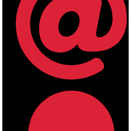
lamdamedical@outlook.com