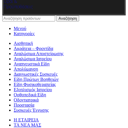
Όροι &
Προϋποθέσεις
Αναζήτηση
Μενού
Κατηγορίες
Αισθητική
Ακράτεια – Φροντίδα
Αναλώσιμα Αποστείρωσης
Αναλώσιμα Ιατρείου
Αναπνευστικά Είδη
Απολύμανση
Διαγνωστικές Συσκευές
Είδη Πρώτων Βοηθειών
Είδη Φυσικοθεραπείας
Εξοπλισμός Ιατρείου
Ορθοπεδικά Είδη
Οδοντιατρικά
Προστασία
Συσκευές Έγχυσης
Η ΕΤΑΙΡΕΙΑ
ΤΑ ΝΕΑ ΜΑΣ