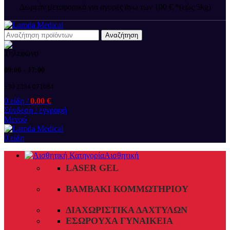
Δωρεάν μεταφορικά για αγορές άνω των 100 € *(εώς 5kg)
Αναζήτηση
09:00 - 17:00
+30 2394 071684
0
είδη
/
0.00
€
Σύνδεση / εγγραφή
Μενού
0
είδη
Αισθητική
LASER GEL
ΒΑΜΒΆΚΙ ΚΟΜΜΩΤΗΡΊΟΥ
ΔΙΑΧΩΡΙΣΤΙΚΆ ΔΑΧΤΎΛΩΝ
ΕΣΏΡΟΥΧΑ ΓΥΝΑΙΚΕΊΑ