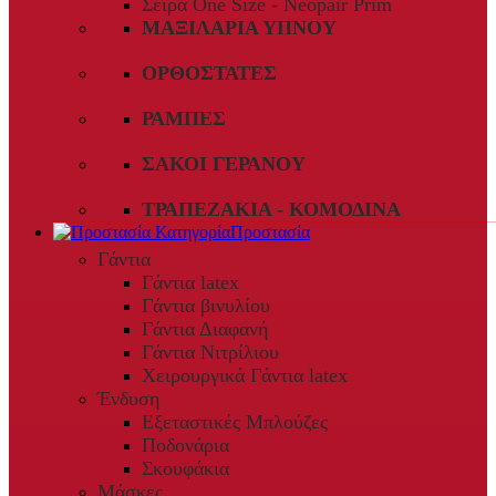
Σειρά One Size - Neopair Prim
ΜΑΞΙΛΆΡΙΑ ΎΠΝΟΥ
ΟΡΘΟΣΤΆΤΕΣ
ΡΆΜΠΕΣ
ΣΆΚΟΙ ΓΕΡΑΝΟΎ
ΤΡΑΠΕΖΆΚΙΑ - ΚΟΜΟΔΊΝΑ
Προστασία
Γάντια
Γάντια latex
Γάντια βινυλίου
Γάντια Διαφανή
Γάντια Νιτρίλιου
Χειρουργικά Γάντια latex
Ένδυση
Εξεταστικές Μπλούζες
Ποδονάρια
Σκουφάκια
Μάσκες