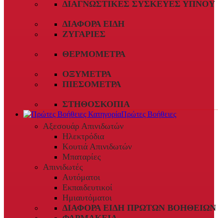
ΔΙΑΓΝΩΣΤΙΚΈΣ ΣΥΣΚΕΥΈΣ ΎΠΝΟΥ
ΔΙΆΦΟΡΑ ΕΊΔΗ
ΖΥΓΑΡΙΈΣ
ΘΕΡΜΌΜΕΤΡΑ
ΟΞΎΜΕΤΡΑ
ΠΙΕΣΌΜΕΤΡΑ
ΣΤΗΘΟΣΚΌΠΙΑ
Πρώτες Βοήθειες
Αξεσουάρ Απινιδωτών
Ηλεκτρόδια
Κουτιά Απινιδωτών
Μπαταρίες
Απινιδωτές
Αυτόματοι
Εκπαιδευτικοί
Ημιαυτόματοι
ΔΙΆΦΟΡΑ ΕΊΔΗ ΠΡΏΤΩΝ ΒΟΗΘΕΙΏΝ