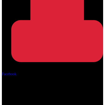
Αρ. ΓΕΜΗ: 162670506000
Facebook