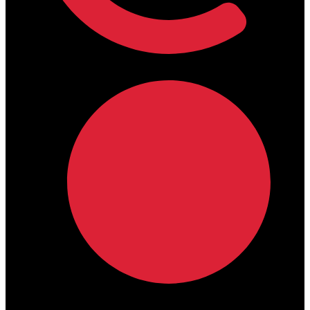
lamdamedical@outlook.com