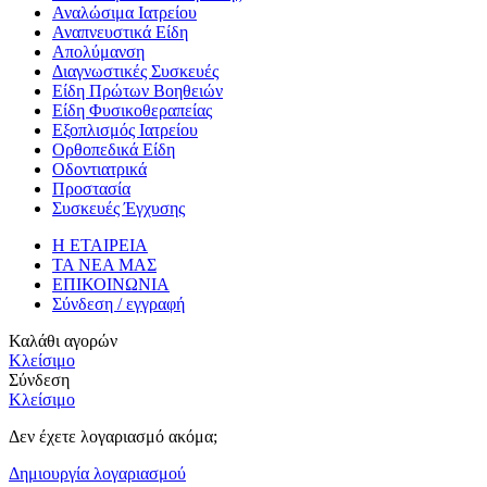
Αναλώσιμα Ιατρείου
Αναπνευστικά Είδη
Απολύμανση
Διαγνωστικές Συσκευές
Είδη Πρώτων Βοηθειών
Είδη Φυσικοθεραπείας
Εξοπλισμός Ιατρείου
Ορθοπεδικά Είδη
Οδοντιατρικά
Προστασία
Συσκευές Έγχυσης
Η ΕΤΑΙΡΕΙΑ
ΤΑ ΝΕΑ ΜΑΣ
ΕΠΙΚΟΙΝΩΝΙΑ
Σύνδεση / εγγραφή
Καλάθι αγορών
Κλείσιμο
Σύνδεση
Κλείσιμο
Δεν έχετε λογαριασμό ακόμα;
Δημιουργία λογαριασμού