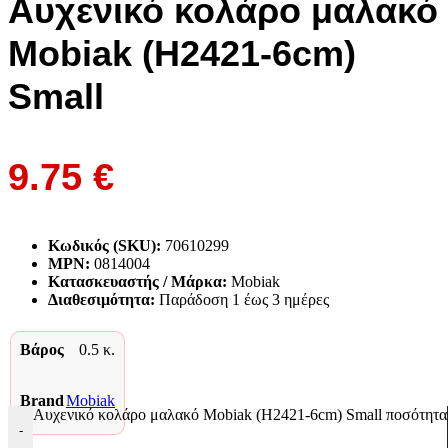
Αυχενικό κολάρο μαλακό
Mobiak (H2421-6cm)
Small
9.75
€
Κωδικός (SKU):
70610299
MPN:
0814004
Κατασκευαστής / Μάρκα:
Mobiak
Διαθεσιμότητα:
Παράδoση 1 έως 3 ημέρες
Βάρος
0.5 κ.
Brand
Mobiak
Αυχενικό κολάρο μαλακό Mobiak (H2421-6cm) Small ποσότητα
-