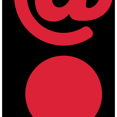
lamdamedical@outlook.com