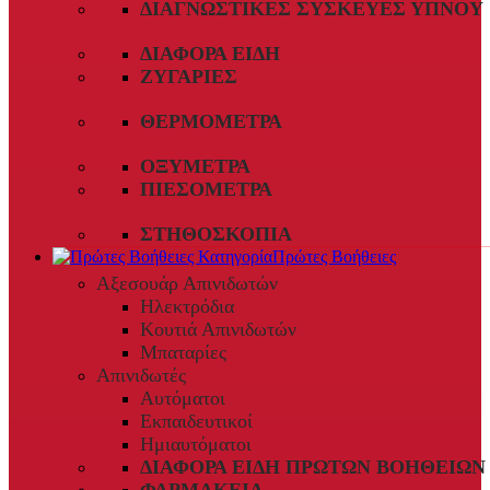
ΔΙΑΓΝΩΣΤΙΚΈΣ ΣΥΣΚΕΥΈΣ ΎΠΝΟΥ
ΔΙΆΦΟΡΑ ΕΊΔΗ
ΖΥΓΑΡΙΈΣ
ΘΕΡΜΌΜΕΤΡΑ
ΟΞΎΜΕΤΡΑ
ΠΙΕΣΌΜΕΤΡΑ
ΣΤΗΘΟΣΚΌΠΙΑ
Πρώτες Βοήθειες
Αξεσουάρ Απινιδωτών
Ηλεκτρόδια
Κουτιά Απινιδωτών
Μπαταρίες
Απινιδωτές
Αυτόματοι
Εκπαιδευτικοί
Ημιαυτόματοι
ΔΙΆΦΟΡΑ ΕΊΔΗ ΠΡΏΤΩΝ ΒΟΗΘΕΙΏΝ