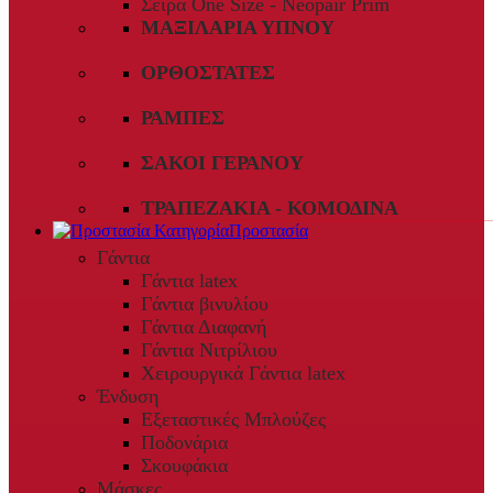
Σειρά One Size - Neopair Prim
ΜΑΞΙΛΆΡΙΑ ΎΠΝΟΥ
ΟΡΘΟΣΤΆΤΕΣ
ΡΆΜΠΕΣ
ΣΆΚΟΙ ΓΕΡΑΝΟΎ
ΤΡΑΠΕΖΆΚΙΑ - ΚΟΜΟΔΊΝΑ
Προστασία
Γάντια
Γάντια latex
Γάντια βινυλίου
Γάντια Διαφανή
Γάντια Νιτρίλιου
Χειρουργικά Γάντια latex
Ένδυση
Εξεταστικές Μπλούζες
Ποδονάρια
Σκουφάκια
Μάσκες