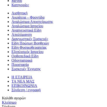
Μενού
Κατηγορίες
Αισθητική
Ακράτεια – Φροντίδα
Αναλώσιμα Αποστείρωσης
Αναλώσιμα Ιατρείου
Αναπνευστικά Είδη
Απολύμανση
Διαγνωστικές Συσκευές
Είδη Πρώτων Βοηθειών
Είδη Φυσικοθεραπείας
Εξοπλισμός Ιατρείου
Ορθοπεδικά Είδη
Οδοντιατρικά
Προστασία
Συσκευές Έγχυσης
Η ΕΤΑΙΡΕΙΑ
ΤΑ ΝΕΑ ΜΑΣ
ΕΠΙΚΟΙΝΩΝΙΑ
Σύνδεση / εγγραφή
Καλάθι αγορών
Κλείσιμο
Σύνδεση