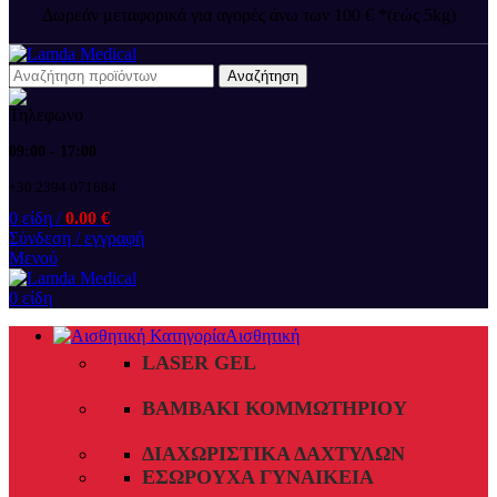
Δωρεάν μεταφορικά για αγορές άνω των 100 € *(εώς 5kg)
Αναζήτηση
09:00 - 17:00
+30 2394 071684
0
είδη
/
0.00
€
Σύνδεση / εγγραφή
Μενού
0
είδη
Αισθητική
LASER GEL
ΒΑΜΒΆΚΙ ΚΟΜΜΩΤΗΡΊΟΥ
ΔΙΑΧΩΡΙΣΤΙΚΆ ΔΑΧΤΎΛΩΝ
ΕΣΏΡΟΥΧΑ ΓΥΝΑΙΚΕΊΑ