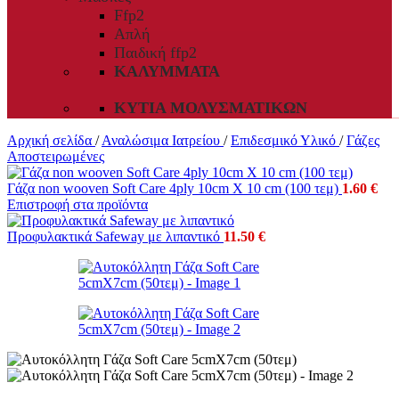
Ffp2
Απλή
Παιδική ffp2
ΚΑΛΎΜΜΑΤΑ
ΚΥΤΊΑ ΜΟΛΥΣΜΑΤΙΚΏΝ
Αρχική σελίδα
/
Αναλώσιμα Ιατρείου
/
Επιδεσμικό Υλικό
/
Γάζες
Αποστειρωμένες
Γάζα non wooven Soft Care 4ply 10cm X 10 cm (100 τεμ)
1.60
€
Επιστροφή στα προϊόντα
Προφυλακτικά Safeway με λιπαντικό
11.50
€