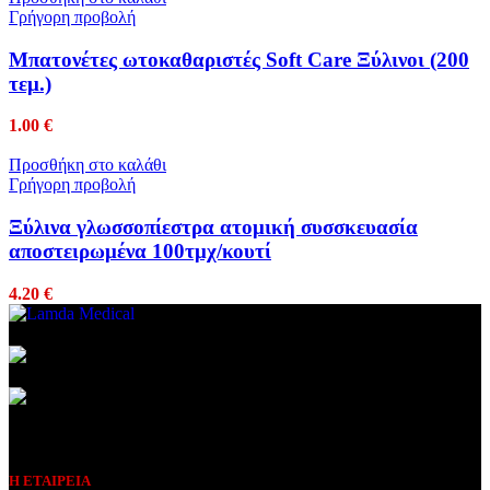
Γρήγορη προβολή
Μπατονέτες ωτοκαθαριστές Soft Care Ξύλινοι (200
τεμ.)
1.00
€
Προσθήκη στο καλάθι
Γρήγορη προβολή
Ξύλινα γλωσσοπίεστρα ατομική συσσκευασία
αποστειρωμένα 100τμχ/κουτί
4.20
€
Συμβεβλημένος Πάροχος
Η ΕΤΑΙΡΕΙΑ