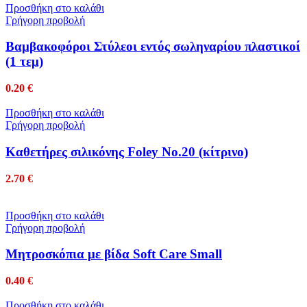
Προσθήκη στο καλάθι
Γρήγορη προβολή
Βαμβακοφόροι Στύλεοι εντός σωληναρίου πλαστικοί
(1 τεμ)
0.20
€
Προσθήκη στο καλάθι
Γρήγορη προβολή
Καθετήρες σιλικόνης Foley No.20 (κίτρινο)
2.70
€
Προσθήκη στο καλάθι
Γρήγορη προβολή
Μητροσκόπια με βίδα Soft Care Small
0.40
€
Προσθήκη στο καλάθι