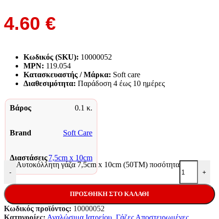
4.60
€
Κωδικός (SKU):
10000052
MPN:
119.054
Κατασκευαστής / Μάρκα:
Soft care
Διαθεσιμότητα:
Παράδoση 4 έως 10 ημέρες
Βάρος
0.1 κ.
Brand
Soft Care
Διαστάσεις
7,5cm x 10cm
Αυτοκόλλητη γάζα 7,5cm x 10cm (50TM) ποσότητα
-
+
ΠΡΟΣΘΉΚΗ ΣΤΟ ΚΑΛΆΘΙ
Κωδικός προϊόντος:
10000052
Κατηγορίες:
Αναλώσιμα Ιατρείου
,
Γάζες Αποστειρωμένες
,