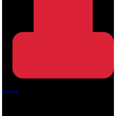
Αρ. ΓΕΜΗ: 162670506000
Facebook