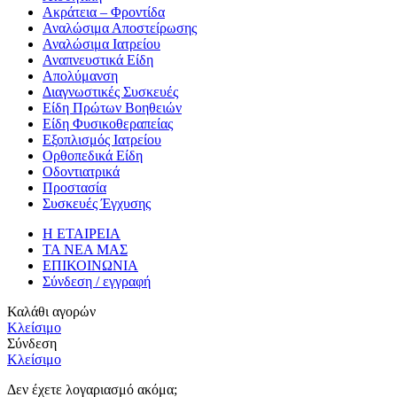
Ακράτεια – Φροντίδα
Αναλώσιμα Αποστείρωσης
Αναλώσιμα Ιατρείου
Αναπνευστικά Είδη
Απολύμανση
Διαγνωστικές Συσκευές
Είδη Πρώτων Βοηθειών
Είδη Φυσικοθεραπείας
Εξοπλισμός Ιατρείου
Ορθοπεδικά Είδη
Οδοντιατρικά
Προστασία
Συσκευές Έγχυσης
Η ΕΤΑΙΡΕΙΑ
ΤΑ ΝΕΑ ΜΑΣ
ΕΠΙΚΟΙΝΩΝΙΑ
Σύνδεση / εγγραφή
Καλάθι αγορών
Κλείσιμο
Σύνδεση
Κλείσιμο
Δεν έχετε λογαριασμό ακόμα;