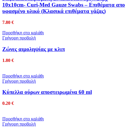
10x10cm- Curi-Med Gauze Swabs – Επιθέματα απο
υφασμένο υλικό (Κλασικά επιθέματα γάζας)
7.80
€
Προσθήκη στο καλάθι
Γρήγορη προβολή
Ζώνες αιμοληψίας με κλιπ
1.80
€
Προσθήκη στο καλάθι
Γρήγορη προβολή
Κύπελλα ούρων αποστειρωμένα 60 ml
0.20
€
Προσθήκη στο καλάθι
Γρήγορη προβολή