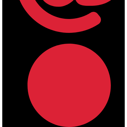
lamdamedical@outlook.com