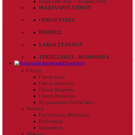
Σειρά One Size - Neopair Prim
ΜΑΞΙΛΆΡΙΑ ΎΠΝΟΥ
ΟΡΘΟΣΤΆΤΕΣ
ΡΆΜΠΕΣ
ΣΆΚΟΙ ΓΕΡΑΝΟΎ
ΤΡΑΠΕΖΆΚΙΑ - ΚΟΜΟΔΊΝΑ
Προστασία
Γάντια
Γάντια latex
Γάντια βινυλίου
Γάντια Διαφανή
Γάντια Νιτρίλιου
Χειρουργικά Γάντια latex
Ένδυση
Εξεταστικές Μπλούζες
Ποδονάρια
Σκουφάκια
Μάσκες