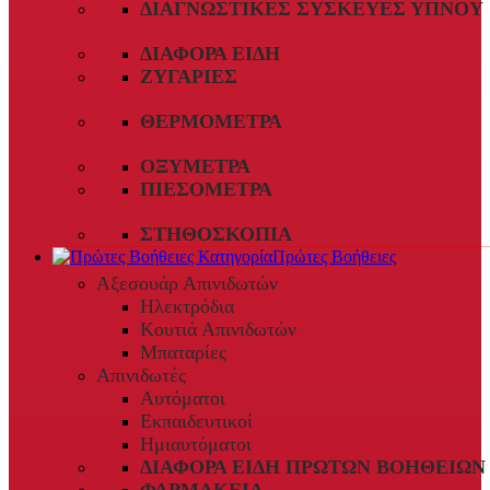
ΔΙΑΓΝΩΣΤΙΚΈΣ ΣΥΣΚΕΥΈΣ ΎΠΝΟΥ
ΔΙΆΦΟΡΑ ΕΊΔΗ
ΖΥΓΑΡΙΈΣ
ΘΕΡΜΌΜΕΤΡΑ
ΟΞΎΜΕΤΡΑ
ΠΙΕΣΌΜΕΤΡΑ
ΣΤΗΘΟΣΚΌΠΙΑ
Πρώτες Βοήθειες
Αξεσουάρ Απινιδωτών
Ηλεκτρόδια
Κουτιά Απινιδωτών
Μπαταρίες
Απινιδωτές
Αυτόματοι
Εκπαιδευτικοί
Ημιαυτόματοι
ΔΙΆΦΟΡΑ ΕΊΔΗ ΠΡΏΤΩΝ ΒΟΗΘΕΙΏΝ