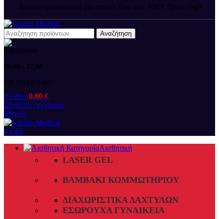
Δωρεάν μεταφορικά για αγορές άνω των 100 € *(εώς 5kg)
Αναζήτηση
09:00 - 17:00
+30 2394 071684
0
είδη
/
0.00
€
Σύνδεση / εγγραφή
Μενού
0
είδη
Αισθητική
LASER GEL
ΒΑΜΒΆΚΙ ΚΟΜΜΩΤΗΡΊΟΥ
ΔΙΑΧΩΡΙΣΤΙΚΆ ΔΑΧΤΎΛΩΝ
ΕΣΏΡΟΥΧΑ ΓΥΝΑΙΚΕΊΑ