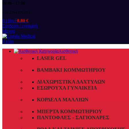
09:00 - 17:00
+30 2394 071684
0
είδη
/
0.00
€
Σύνδεση / εγγραφή
Μενού
0
είδη
Αισθητική
LASER GEL
ΒΑΜΒΆΚΙ ΚΟΜΜΩΤΗΡΊΟΥ
ΔΙΑΧΩΡΙΣΤΙΚΆ ΔΑΧΤΎΛΩΝ
ΕΣΏΡΟΥΧΑ ΓΥΝΑΙΚΕΊΑ
ΚΟΡΔΈΛΑ ΜΑΛΛΙΏΝ
ΜΠΈΡΤΑ ΚΟΜΜΩΤΗΡΊΟΥ
ΠΑΝΤΌΦΛΕΣ - ΣΑΓΙΟΝΆΡΕΣ