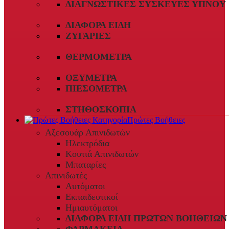
ΔΙΑΓΝΩΣΤΙΚΈΣ ΣΥΣΚΕΥΈΣ ΎΠΝΟΥ
ΔΙΆΦΟΡΑ ΕΊΔΗ
ΖΥΓΑΡΙΈΣ
ΘΕΡΜΌΜΕΤΡΑ
ΟΞΎΜΕΤΡΑ
ΠΙΕΣΌΜΕΤΡΑ
ΣΤΗΘΟΣΚΌΠΙΑ
Πρώτες Βοήθειες
Αξεσουάρ Απινιδωτών
Ηλεκτρόδια
Κουτιά Απινιδωτών
Μπαταρίες
Απινιδωτές
Αυτόματοι
Εκπαιδευτικοί
Ημιαυτόματοι
ΔΙΆΦΟΡΑ ΕΊΔΗ ΠΡΏΤΩΝ ΒΟΗΘΕΙΏΝ