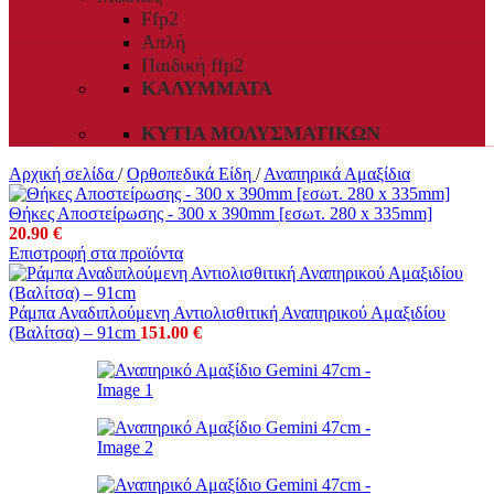
Ffp2
Απλή
Παιδική ffp2
ΚΑΛΎΜΜΑΤΑ
ΚΥΤΊΑ ΜΟΛΥΣΜΑΤΙΚΏΝ
Αρχική σελίδα
/
Ορθοπεδικά Είδη
/
Αναπηρικά Αμαξίδια
Θήκες Αποστείρωσης - 300 x 390mm [εσωτ. 280 x 335mm]
20.90
€
Επιστροφή στα προϊόντα
Ράμπα Αναδιπλούμενη Αντιολισθιτική Αναπηρικού Αμαξιδίου
(Βαλίτσα) – 91cm
151.00
€