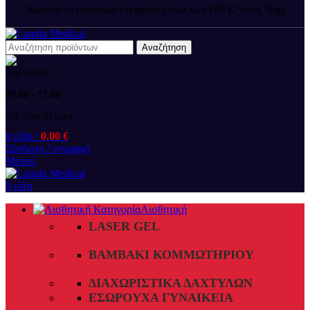
Δωρεάν μεταφορικά για αγορές άνω των 100 € *(εώς 5kg)
Αναζήτηση
09:00 - 17:00
+30 2394 071684
0
είδη
/
0.00
€
Σύνδεση / εγγραφή
Μενού
0
είδη
Αισθητική
LASER GEL
ΒΑΜΒΆΚΙ ΚΟΜΜΩΤΗΡΊΟΥ
ΔΙΑΧΩΡΙΣΤΙΚΆ ΔΑΧΤΎΛΩΝ
ΕΣΏΡΟΥΧΑ ΓΥΝΑΙΚΕΊΑ