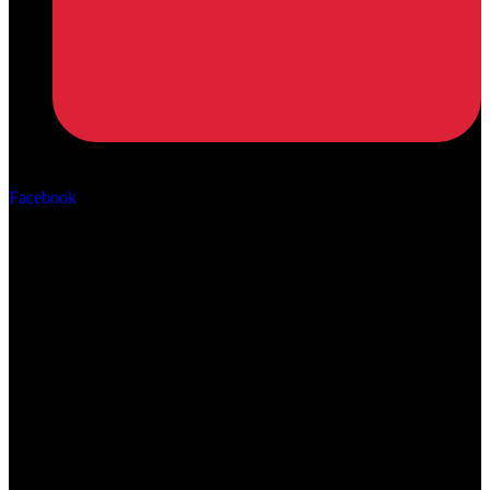
Αρ. ΓΕΜΗ: 162670506000
Facebook