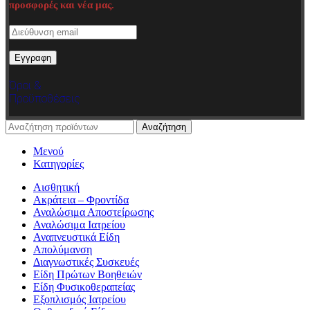
προσφορές και νέα μας.
Όροι &
Προϋποθέσεις
Αναζήτηση
Μενού
Κατηγορίες
Αισθητική
Ακράτεια – Φροντίδα
Αναλώσιμα Αποστείρωσης
Αναλώσιμα Ιατρείου
Αναπνευστικά Είδη
Απολύμανση
Διαγνωστικές Συσκευές
Είδη Πρώτων Βοηθειών
Είδη Φυσικοθεραπείας
Εξοπλισμός Ιατρείου