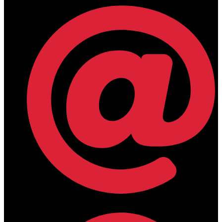
lamdamedical@outlook.com