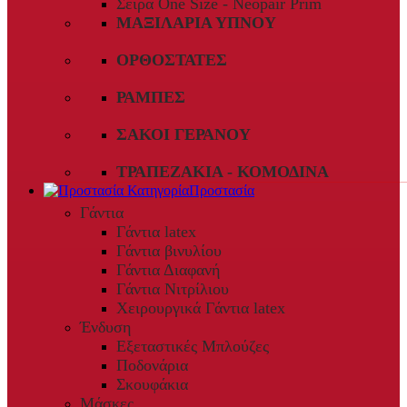
Σειρά One Size - Neopair Prim
ΜΑΞΙΛΆΡΙΑ ΎΠΝΟΥ
ΟΡΘΟΣΤΆΤΕΣ
ΡΆΜΠΕΣ
ΣΆΚΟΙ ΓΕΡΑΝΟΎ
ΤΡΑΠΕΖΆΚΙΑ - ΚΟΜΟΔΊΝΑ
Προστασία
Γάντια
Γάντια latex
Γάντια βινυλίου
Γάντια Διαφανή
Γάντια Νιτρίλιου
Χειρουργικά Γάντια latex
Ένδυση
Εξεταστικές Μπλούζες
Ποδονάρια
Σκουφάκια
Μάσκες