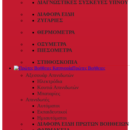
ΔΙΑΓΝΩΣΤΙΚΈΣ ΣΥΣΚΕΥΈΣ ΎΠΝΟΥ
ΔΙΆΦΟΡΑ ΕΊΔΗ
ΖΥΓΑΡΙΈΣ
ΘΕΡΜΌΜΕΤΡΑ
ΟΞΎΜΕΤΡΑ
ΠΙΕΣΌΜΕΤΡΑ
ΣΤΗΘΟΣΚΌΠΙΑ
Πρώτες Βοήθειες
Αξεσουάρ Απινιδωτών
Ηλεκτρόδια
Κουτιά Απινιδωτών
Μπαταρίες
Απινιδωτές
Αυτόματοι
Εκπαιδευτικοί
Ημιαυτόματοι
ΔΙΆΦΟΡΑ ΕΊΔΗ ΠΡΏΤΩΝ ΒΟΗΘΕΙΏΝ