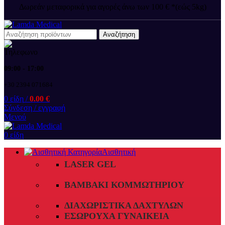
Δωρεάν μεταφορικά για αγορές άνω των 100 € *(εώς 5kg)
Αναζήτηση
09:00 - 17:00
+30 2394 071684
0
είδη
/
0.00
€
Σύνδεση / εγγραφή
Μενού
0
είδη
Αισθητική
LASER GEL
ΒΑΜΒΆΚΙ ΚΟΜΜΩΤΗΡΊΟΥ
ΔΙΑΧΩΡΙΣΤΙΚΆ ΔΑΧΤΎΛΩΝ
ΕΣΏΡΟΥΧΑ ΓΥΝΑΙΚΕΊΑ