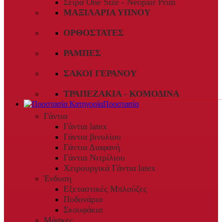
Σειρά One Size - Neopair Prim
ΜΑΞΙΛΆΡΙΑ ΎΠΝΟΥ
ΟΡΘΟΣΤΆΤΕΣ
ΡΆΜΠΕΣ
ΣΆΚΟΙ ΓΕΡΑΝΟΎ
ΤΡΑΠΕΖΆΚΙΑ - ΚΟΜΟΔΊΝΑ
Προστασία
Γάντια
Γάντια latex
Γάντια βινυλίου
Γάντια Διαφανή
Γάντια Νιτρίλιου
Χειρουργικά Γάντια latex
Ένδυση
Εξεταστικές Μπλούζες
Ποδονάρια
Σκουφάκια
Μάσκες