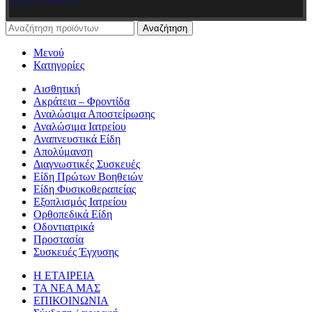
Αναζήτηση
Μενού
Κατηγορίες
Αισθητική
Ακράτεια – Φροντίδα
Αναλώσιμα Αποστείρωσης
Αναλώσιμα Ιατρείου
Αναπνευστικά Είδη
Απολύμανση
Διαγνωστικές Συσκευές
Είδη Πρώτων Βοηθειών
Είδη Φυσικοθεραπείας
Εξοπλισμός Ιατρείου
Ορθοπεδικά Είδη
Οδοντιατρικά
Προστασία
Συσκευές Έγχυσης
Η ΕΤΑΙΡΕΙΑ
ΤΑ ΝΕΑ ΜΑΣ
ΕΠΙΚΟΙΝΩΝΙΑ