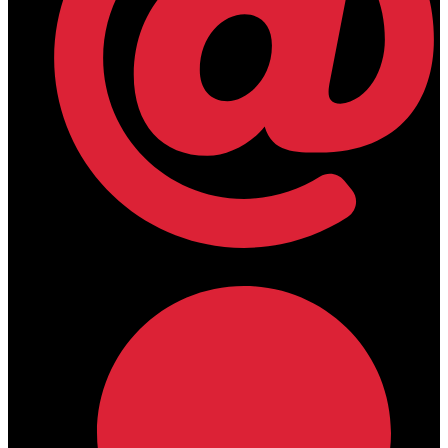
lamdamedical@outlook.com