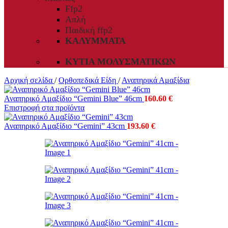
Ffp2
Απλή
Παιδική ffp2
ΚΑΛΎΜΜΑΤΑ
ΚΥΤΊΑ ΜΟΛΥΣΜΑΤΙΚΏΝ
Αρχική σελίδα
/
Ορθοπεδικά Είδη
/
Αναπηρικά Αμαξίδια
Αναπηρικό Αμαξίδιο “Gemini Blue” 46cm
160.60
€
Επιστροφή στα προϊόντα
Αναπηρικό Αμαξίδιο “Gemini” 43cm
193.60
€