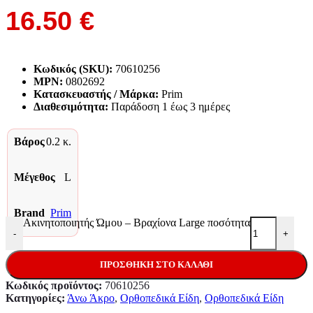
16.50
€
Κωδικός (SKU):
70610256
MPN:
0802692
Κατασκευαστής / Μάρκα:
Prim
Διαθεσιμότητα:
Παράδoση 1 έως 3 ημέρες
Βάρος
0.2 κ.
Μέγεθος
L
Brand
Prim
Ακινητοποιητής Ώμου – Βραχίονα Large ποσότητα
-
+
ΠΡΟΣΘΉΚΗ ΣΤΟ ΚΑΛΆΘΙ
Κωδικός προϊόντος:
70610256
Κατηγορίες:
Άνω Άκρο
,
Ορθοπεδικά Είδη
,
Ορθοπεδικά Είδη