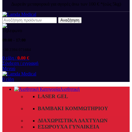
Δωρεάν μεταφορικά για αγορές άνω των 100 € *(εώς 5kg)
Αναζήτηση
09:00 - 17:00
+30 2394 071684
0
είδη
/
0.00
€
Σύνδεση / εγγραφή
Μενού
0
είδη
Αισθητική
LASER GEL
ΒΑΜΒΆΚΙ ΚΟΜΜΩΤΗΡΊΟΥ
ΔΙΑΧΩΡΙΣΤΙΚΆ ΔΑΧΤΎΛΩΝ
ΕΣΏΡΟΥΧΑ ΓΥΝΑΙΚΕΊΑ