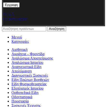
Όροι &
Προϋποθέσεις
Αναζήτηση
Μενού
Κατηγορίες
Αισθητική
Ακράτεια – Φροντίδα
Αναλώσιμα Αποστείρωσης
Αναλώσιμα Ιατρείου
Αναπνευστικά Είδη
Απολύμανση
Διαγνωστικές Συσκευές
Είδη Πρώτων Βοηθειών
Είδη Φυσικοθεραπείας
Εξοπλισμός Ιατρείου
Ορθοπεδικά Είδη
Οδοντιατρικά
Προστασία
Συσκευές Έγχυσης