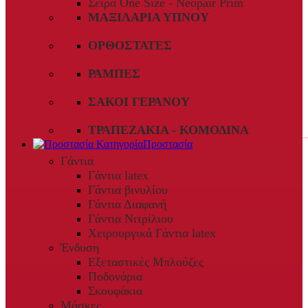
Σειρά One Size - Neopair Prim
ΜΑΞΙΛΆΡΙΑ ΎΠΝΟΥ
ΟΡΘΟΣΤΆΤΕΣ
ΡΆΜΠΕΣ
ΣΆΚΟΙ ΓΕΡΑΝΟΎ
ΤΡΑΠΕΖΆΚΙΑ - ΚΟΜΟΔΊΝΑ
Προστασία
Γάντια
Γάντια latex
Γάντια βινυλίου
Γάντια Διαφανή
Γάντια Νιτρίλιου
Χειρουργικά Γάντια latex
Ένδυση
Εξεταστικές Μπλούζες
Ποδονάρια
Σκουφάκια
Μάσκες