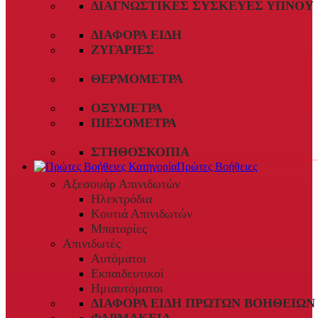
ΔΙΑΓΝΩΣΤΙΚΈΣ ΣΥΣΚΕΥΈΣ ΎΠΝΟΥ
ΔΙΆΦΟΡΑ ΕΊΔΗ
ΖΥΓΑΡΙΈΣ
ΘΕΡΜΌΜΕΤΡΑ
ΟΞΎΜΕΤΡΑ
ΠΙΕΣΌΜΕΤΡΑ
ΣΤΗΘΟΣΚΌΠΙΑ
Πρώτες Βοήθειες
Αξεσουάρ Απινιδωτών
Ηλεκτρόδια
Κουτιά Απινιδωτών
Μπαταρίες
Απινιδωτές
Αυτόματοι
Εκπαιδευτικοί
Ημιαυτόματοι
ΔΙΆΦΟΡΑ ΕΊΔΗ ΠΡΏΤΩΝ ΒΟΗΘΕΙΏΝ