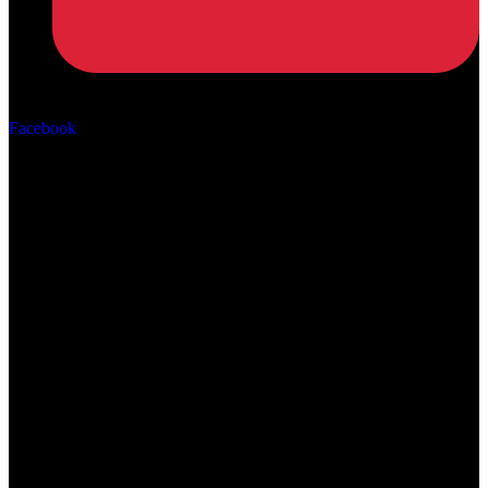
Αρ. ΓΕΜΗ: 162670506000
Facebook