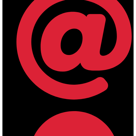
lamdamedical@outlook.com