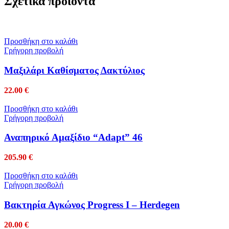
Σχετικά προϊόντα
Προσθήκη στο καλάθι
Γρήγορη προβολή
Mαξιλάρι Καθίσματος Δακτύλιος
22.00
€
Προσθήκη στο καλάθι
Γρήγορη προβολή
Αναπηρικό Αμαξίδιο “Adapt” 46
205.90
€
Προσθήκη στο καλάθι
Γρήγορη προβολή
Βακτηρία Αγκώνος Progress I – Herdegen
20.00
€