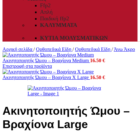
Ffp2
Απλή
Παιδική ffp2
ΚΑΛΎΜΜΑΤΑ
ΚΥΤΊΑ ΜΟΛΥΣΜΑΤΙΚΏΝ
Αρχική σελίδα
/
Ορθοπεδικά Είδη
/
Ορθοπεδικά Είδη
/
Άνω Άκρο
Ακινητοποιητής Ώμου – Βραχίονα Medium
16.50
€
Επιστροφή στα προϊόντα
Ακινητοποιητής Ώμου – Βραχίονα X Large
16.50
€
Ακινητοποιητής Ώμου –
Βραχίονα Large