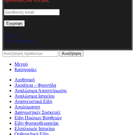
προσφορές και νέα μας.
Όροι &
Προϋποθέσεις
Αναζήτηση
Μενού
Κατηγορίες
Αισθητική
Ακράτεια – Φροντίδα
Αναλώσιμα Αποστείρωσης
Αναλώσιμα Ιατρείου
Αναπνευστικά Είδη
Απολύμανση
Διαγνωστικές Συσκευές
Είδη Πρώτων Βοηθειών
Είδη Φυσικοθεραπείας
Εξοπλισμός Ιατρείου
Ορθοπεδικά Είδη