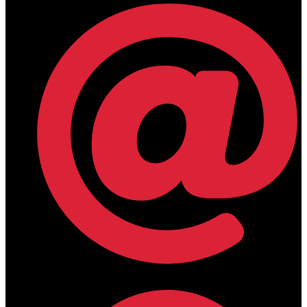
lamdamedical@outlook.com