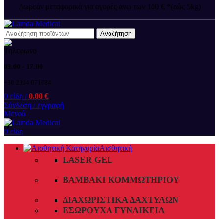
Δωρεάν μεταφορικά για αγορές άνω των 100 € *(εώς 5kg)
Αναζήτηση
09:00 - 17:00
+30 2394 071684
0
είδη
/
0.00
€
Σύνδεση / εγγραφή
Μενού
0
είδη
Αισθητική
LASER GEL
ΒΑΜΒΆΚΙ ΚΟΜΜΩΤΗΡΊΟΥ
ΔΙΑΧΩΡΙΣΤΙΚΆ ΔΑΧΤΎΛΩΝ
ΕΣΏΡΟΥΧΑ ΓΥΝΑΙΚΕΊΑ