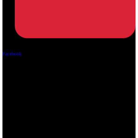
Αρ. ΓΕΜΗ: 162670506000
Facebook