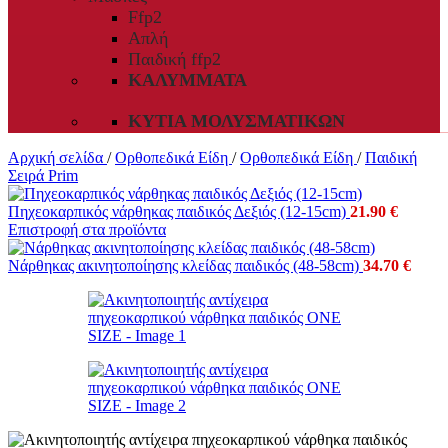
Ffp2
Απλή
Παιδική ffp2
ΚΑΛΎΜΜΑΤΑ
ΚΥΤΊΑ ΜΟΛΥΣΜΑΤΙΚΏΝ
Αρχική σελίδα
/
Ορθοπεδικά Είδη
/
Ορθοπεδικά Είδη
/
Παιδική
Σειρά Prim
Πηχεοκαρπικός νάρθηκας παιδικός Δεξιός (12-15cm)
21.90
€
Επιστροφή στα προϊόντα
Νάρθηκας ακινητοποίησης κλείδας παιδικός (48-58cm)
34.70
€