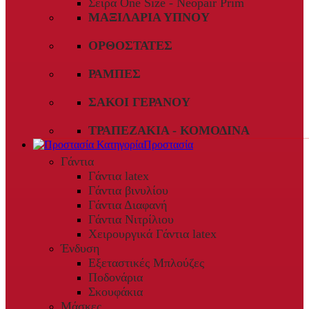
Σειρά One Size - Neopair Prim
ΜΑΞΙΛΆΡΙΑ ΎΠΝΟΥ
ΟΡΘΟΣΤΆΤΕΣ
ΡΆΜΠΕΣ
ΣΆΚΟΙ ΓΕΡΑΝΟΎ
ΤΡΑΠΕΖΆΚΙΑ - ΚΟΜΟΔΊΝΑ
Προστασία
Γάντια
Γάντια latex
Γάντια βινυλίου
Γάντια Διαφανή
Γάντια Νιτρίλιου
Χειρουργικά Γάντια latex
Ένδυση
Εξεταστικές Μπλούζες
Ποδονάρια
Σκουφάκια
Μάσκες