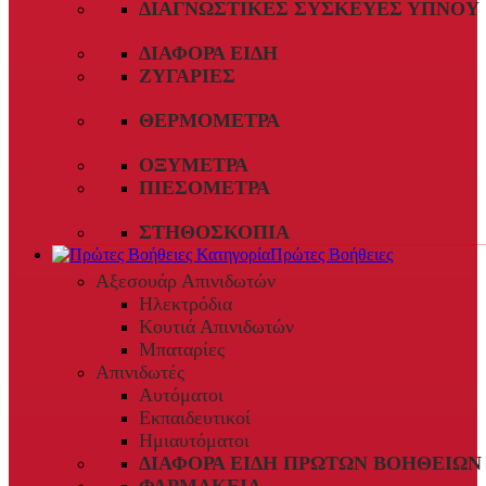
ΔΙΑΓΝΩΣΤΙΚΈΣ ΣΥΣΚΕΥΈΣ ΎΠΝΟΥ
ΔΙΆΦΟΡΑ ΕΊΔΗ
ΖΥΓΑΡΙΈΣ
ΘΕΡΜΌΜΕΤΡΑ
ΟΞΎΜΕΤΡΑ
ΠΙΕΣΌΜΕΤΡΑ
ΣΤΗΘΟΣΚΌΠΙΑ
Πρώτες Βοήθειες
Αξεσουάρ Απινιδωτών
Ηλεκτρόδια
Κουτιά Απινιδωτών
Μπαταρίες
Απινιδωτές
Αυτόματοι
Εκπαιδευτικοί
Ημιαυτόματοι
ΔΙΆΦΟΡΑ ΕΊΔΗ ΠΡΏΤΩΝ ΒΟΗΘΕΙΏΝ