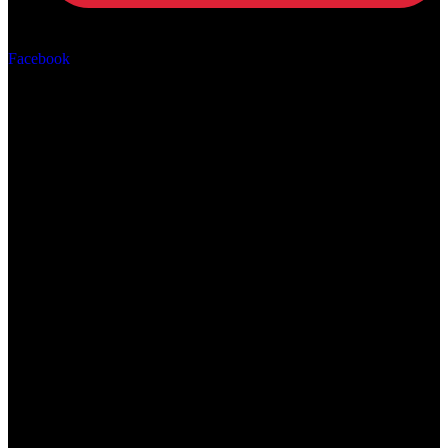
Αρ. ΓΕΜΗ: 162670506000
Facebook