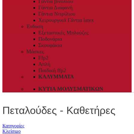
Γάντια βινυλίου
Γάντια Διαφανή
Γάντια Νιτρίλιου
Χειρουργικά Γάντια latex
Ένδυση
Εξεταστικές Μπλούζες
Ποδονάρια
Σκουφάκια
Μάσκες
Ffp2
Απλή
Παιδική ffp2
ΚΑΛΎΜΜΑΤΑ
ΚΥΤΊΑ ΜΟΛΥΣΜΑΤΙΚΏΝ
Πεταλούδες - Καθετήρες
Κατηγορίες
Κλείσιμο