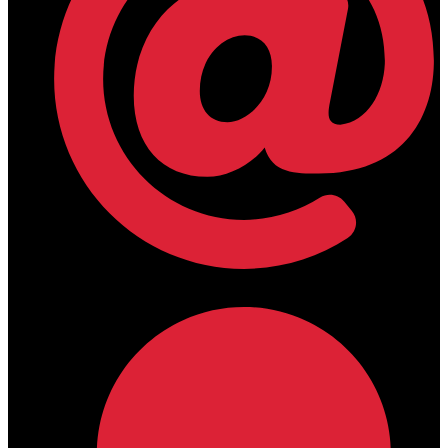
lamdamedical@outlook.com