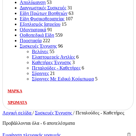
Απολύμανση
53
Διαγνωστικές Συσκευές
31
Είδη Πρώτων Βοηθειών
63
Είδη Φυσικοθεραπείας
107
Εξοπλισμός Ιατρείου
15
Οδοντιατρικά
91
Ορθοπεδικά Είδη
559
Προστασία
222
Συσκευές Έγχυσης
96
Βελόνες
55
Ελαστομερείς Αντλίες
6
Καθετήρες Έγχυσης
3
Πεταλούδες - Καθετήρες
6
Σύριγγες
21
Σύριγγες Με Ειδικό Κούμπωμα
5
ΜΑΡΚΑ
ΧΡΩΜΑΤΑ
Αρχική σελίδα
/
Συσκευές Έγχυσης
/
Πεταλούδες - Καθετήρες
Προβάλλονται όλα - 6 αποτελέσματα
Εμφάνιση πλευρικής γραμμής