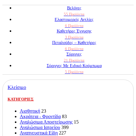
Βελόνες
55 Προϊόντα
Ελαστομερείς Αντλίες
6 Προϊόντα
Καθετήρες Έγχυσης
3 Προϊόντα
Πεταλούδες – Καθετήρες
6 Προϊόντα
Σύριγγες
21 Προϊόντα
Σύριγγες Με Ειδικό Κούμπωμα
5 Προϊόντα
Κλείσιμο
ΚΑΤΗΓΟΡΙΕΣ
Αισθητική
23
Ακράτεια - Φροντίδα
83
Αναλώσιμα Αποστείρωσης
15
Αναλώσιμα Ιατρείου
399
Αναπνευστικά Είδη
227