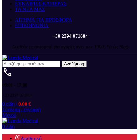
ΕΥΚΑΙΡΙΕΣ ΚΑΡΙΕΡΑΣ
ΤΑ ΝΕΑ ΜΑΣ
ΑΙΤΗΜΑ ΓΙΑ ΠΡΟΣΦΟΡΑ
ΕΠΙΚΟΙΝΩΝΙΑ
+30 2394 071684
Δωρεάν μεταφορικά για αγορές άνω των 100 € *(εώς 5kg)
Αναζήτηση
09:00 - 17:00
+30 2394 071684
0
είδη
/
0.00
€
Σύνδεση / εγγραφή
Μενού
0
είδη
Αισθητική