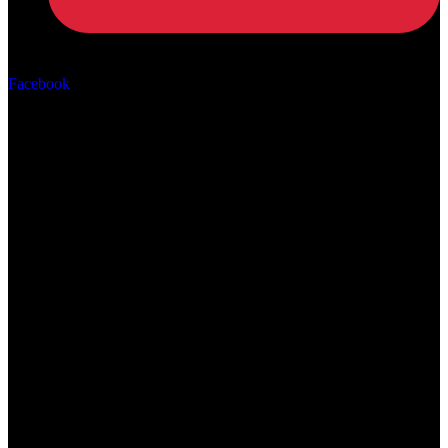
Αρ. ΓΕΜΗ: 162670506000
Facebook