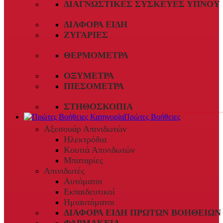
ΔΙΑΓΝΩΣΤΙΚΈΣ ΣΥΣΚΕΥΈΣ ΎΠΝΟΥ
ΔΙΆΦΟΡΑ ΕΊΔΗ
ΖΥΓΑΡΙΈΣ
ΘΕΡΜΌΜΕΤΡΑ
ΟΞΎΜΕΤΡΑ
ΠΙΕΣΌΜΕΤΡΑ
ΣΤΗΘΟΣΚΌΠΙΑ
Πρώτες Βοήθειες
Αξεσουάρ Απινιδωτών
Ηλεκτρόδια
Κουτιά Απινιδωτών
Μπαταρίες
Απινιδωτές
Αυτόματοι
Εκπαιδευτικοί
Ημιαυτόματοι
ΔΙΆΦΟΡΑ ΕΊΔΗ ΠΡΏΤΩΝ ΒΟΗΘΕΙΏΝ