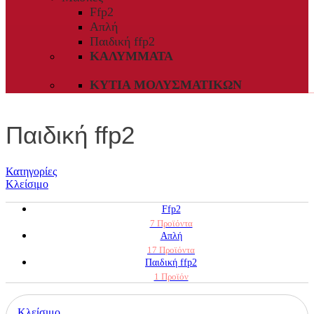
Ffp2
Απλή
Παιδική ffp2
ΚΑΛΎΜΜΑΤΑ
ΚΥΤΊΑ ΜΟΛΥΣΜΑΤΙΚΏΝ
Παιδική ffp2
Κατηγορίες
Κλείσιμο
Ffp2
7 Προϊόντα
Απλή
17 Προϊόντα
Παιδική ffp2
1 Προϊόν
Κλείσιμο