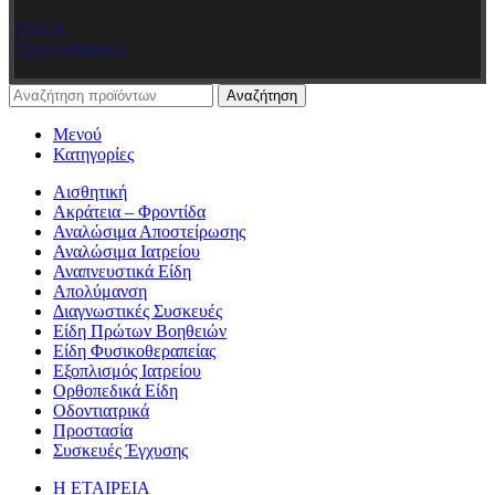
Όροι &
Προϋποθέσεις
Αναζήτηση
Μενού
Κατηγορίες
Αισθητική
Ακράτεια – Φροντίδα
Αναλώσιμα Αποστείρωσης
Αναλώσιμα Ιατρείου
Αναπνευστικά Είδη
Απολύμανση
Διαγνωστικές Συσκευές
Είδη Πρώτων Βοηθειών
Είδη Φυσικοθεραπείας
Εξοπλισμός Ιατρείου
Ορθοπεδικά Είδη
Οδοντιατρικά
Προστασία
Συσκευές Έγχυσης
Η ΕΤΑΙΡΕΙΑ