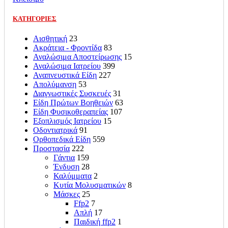
ΚΑΤΗΓΟΡΙΕΣ
Αισθητική
23
Ακράτεια - Φροντίδα
83
Αναλώσιμα Αποστείρωσης
15
Αναλώσιμα Ιατρείου
399
Αναπνευστικά Είδη
227
Απολύμανση
53
Διαγνωστικές Συσκευές
31
Είδη Πρώτων Βοηθειών
63
Είδη Φυσικοθεραπείας
107
Εξοπλισμός Ιατρείου
15
Οδοντιατρικά
91
Ορθοπεδικά Είδη
559
Προστασία
222
Γάντια
159
Ένδυση
28
Καλύμματα
2
Κυτία Μολυσματικών
8
Μάσκες
25
Ffp2
7
Απλή
17
Παιδική ffp2
1