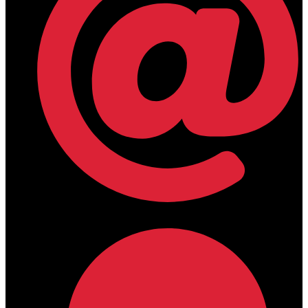
lamdamedical@outlook.com