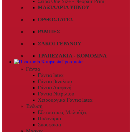
Σειρά One Size - Neopair Prim
ΜΑΞΙΛΆΡΙΑ ΎΠΝΟΥ
ΟΡΘΟΣΤΆΤΕΣ
ΡΆΜΠΕΣ
ΣΆΚΟΙ ΓΕΡΑΝΟΎ
ΤΡΑΠΕΖΆΚΙΑ - ΚΟΜΟΔΊΝΑ
Προστασία
Γάντια
Γάντια latex
Γάντια βινυλίου
Γάντια Διαφανή
Γάντια Νιτρίλιου
Χειρουργικά Γάντια latex
Ένδυση
Εξεταστικές Μπλούζες
Ποδονάρια
Σκουφάκια
Μάσκες