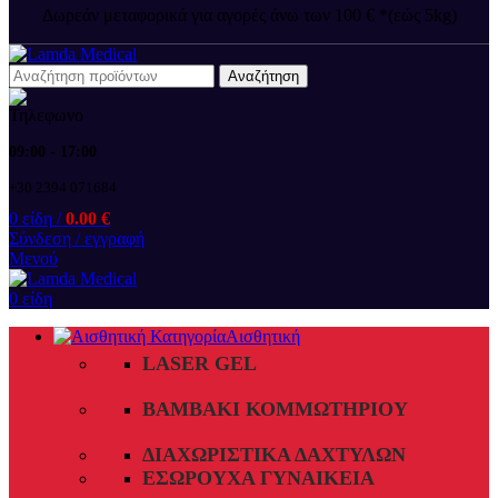
Δωρεάν μεταφορικά για αγορές άνω των 100 € *(εώς 5kg)
Αναζήτηση
09:00 - 17:00
+30 2394 071684
0
είδη
/
0.00
€
Σύνδεση / εγγραφή
Μενού
0
είδη
Αισθητική
LASER GEL
ΒΑΜΒΆΚΙ ΚΟΜΜΩΤΗΡΊΟΥ
ΔΙΑΧΩΡΙΣΤΙΚΆ ΔΑΧΤΎΛΩΝ
ΕΣΏΡΟΥΧΑ ΓΥΝΑΙΚΕΊΑ