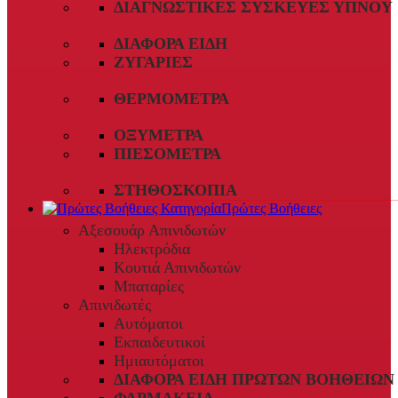
ΔΙΑΓΝΩΣΤΙΚΈΣ ΣΥΣΚΕΥΈΣ ΎΠΝΟΥ
ΔΙΆΦΟΡΑ ΕΊΔΗ
ΖΥΓΑΡΙΈΣ
ΘΕΡΜΌΜΕΤΡΑ
ΟΞΎΜΕΤΡΑ
ΠΙΕΣΌΜΕΤΡΑ
ΣΤΗΘΟΣΚΌΠΙΑ
Πρώτες Βοήθειες
Αξεσουάρ Απινιδωτών
Ηλεκτρόδια
Κουτιά Απινιδωτών
Μπαταρίες
Απινιδωτές
Αυτόματοι
Εκπαιδευτικοί
Ημιαυτόματοι
ΔΙΆΦΟΡΑ ΕΊΔΗ ΠΡΏΤΩΝ ΒΟΗΘΕΙΏΝ