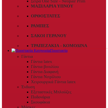
Σειρά One Size - Neopair Prim
ΜΑΞΙΛΆΡΙΑ ΎΠΝΟΥ
ΟΡΘΟΣΤΆΤΕΣ
ΡΆΜΠΕΣ
ΣΆΚΟΙ ΓΕΡΑΝΟΎ
ΤΡΑΠΕΖΆΚΙΑ - ΚΟΜΟΔΊΝΑ
Προστασία
Γάντια
Γάντια latex
Γάντια βινυλίου
Γάντια Διαφανή
Γάντια Νιτρίλιου
Χειρουργικά Γάντια latex
Ένδυση
Εξεταστικές Μπλούζες
Ποδονάρια
Σκουφάκια
Μάσκες