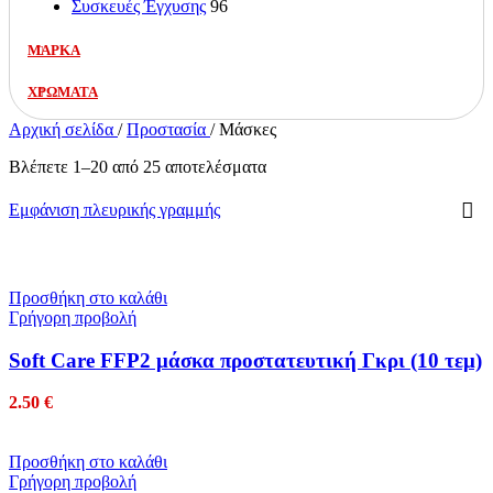
Συσκευές Έγχυσης
96
ΜΑΡΚΑ
ΧΡΩΜΑΤΑ
Αρχική σελίδα
/
Προστασία
/
Μάσκες
Βλέπετε 1–20 από 25 αποτελέσματα
Εμφάνιση πλευρικής γραμμής
Προσθήκη στο καλάθι
Γρήγορη προβολή
Soft Care FFP2 μάσκα προστατευτική Γκρι (10 τεμ)
2.50
€
Προσθήκη στο καλάθι
Γρήγορη προβολή