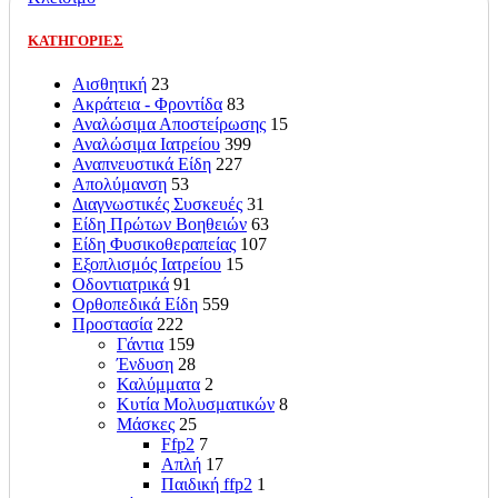
ΚΑΤΗΓΟΡΙΕΣ
Αισθητική
23
Ακράτεια - Φροντίδα
83
Αναλώσιμα Αποστείρωσης
15
Αναλώσιμα Ιατρείου
399
Αναπνευστικά Είδη
227
Απολύμανση
53
Διαγνωστικές Συσκευές
31
Είδη Πρώτων Βοηθειών
63
Είδη Φυσικοθεραπείας
107
Εξοπλισμός Ιατρείου
15
Οδοντιατρικά
91
Ορθοπεδικά Είδη
559
Προστασία
222
Γάντια
159
Ένδυση
28
Καλύμματα
2
Κυτία Μολυσματικών
8
Μάσκες
25
Ffp2
7
Απλή
17
Παιδική ffp2
1