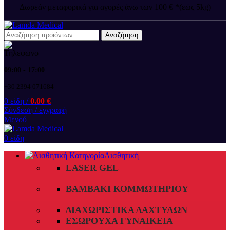
Δωρεάν μεταφορικά για αγορές άνω των 100 € *(εώς 5kg)
Αναζήτηση
09:00 - 17:00
+30 2394 071684
0
είδη
/
0.00
€
Σύνδεση / εγγραφή
Μενού
0
είδη
Αισθητική
LASER GEL
ΒΑΜΒΆΚΙ ΚΟΜΜΩΤΗΡΊΟΥ
ΔΙΑΧΩΡΙΣΤΙΚΆ ΔΑΧΤΎΛΩΝ
ΕΣΏΡΟΥΧΑ ΓΥΝΑΙΚΕΊΑ