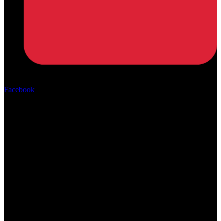
Αρ. ΓΕΜΗ: 162670506000
Facebook