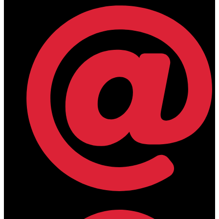
lamdamedical@outlook.com